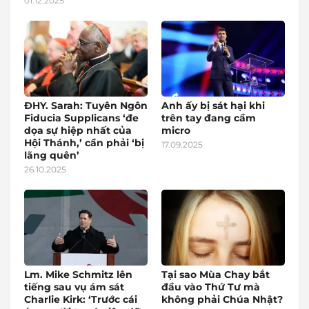
01.12.2025
ĐHY. Sarah: Tuyên Ngôn
Anh ấy bị sát hại khi
Fiducia Supplicans ‘đe
trên tay đang cầm
dọa sự hiệp nhất của
micro
Hội Thánh,’ cần phải ‘bị
17.09.2025
lãng quên’
26.10.2025
Lm. Mike Schmitz lên
Tại sao Mùa Chay bắt
tiếng sau vụ ám sát
đầu vào Thứ Tư mà
Charlie Kirk: ‘Trước cái
không phải Chúa Nhật?