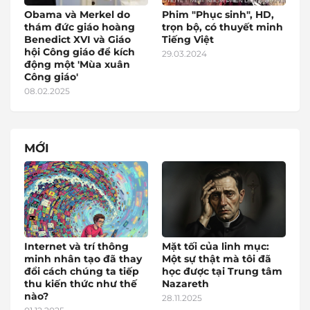
Obama và Merkel do
Phim "Phục sinh", HD,
thám đức giáo hoàng
trọn bộ, có thuyết minh
Benedict XVI và Giáo
Tiếng Việt
hội Công giáo để kích
29.03.2024
động một 'Mùa xuân
Công giáo'
08.02.2025
MỚI
Internet và trí thông
Mặt tối của linh mục:
minh nhân tạo đã thay
Một sự thật mà tôi đã
đổi cách chúng ta tiếp
học được tại Trung tâm
thu kiến thức như thế
Nazareth
nào?
28.11.2025