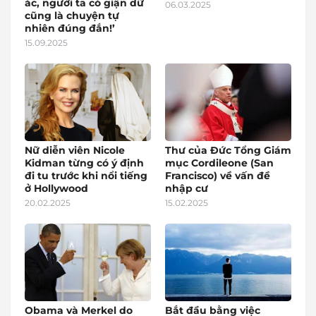
ác, người ta có giận dữ
06.03.2025
cũng là chuyện tự
nhiên đúng đắn!’
15.09.2025
Nữ diễn viên Nicole
Thư của Đức Tổng Giám
Kidman từng có ý định
mục Cordileone (San
đi tu trước khi nổi tiếng
Francisco) về vấn đề
ở Hollywood
nhập cư
20.02.2025
15.02.2025
Obama và Merkel do
Bắt đầu bằng việc