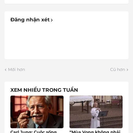
Đăng nhận xét
Mới hơn
Cũ hơn
XEM NHIỀU TRONG TUẦN
Carl Jung: Cuộc sống
“Mùa Vọng không phải