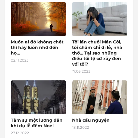
Muốn ai đó không chết
Tôi lần chuỗi Mân Côi,
thì hãy luôn nhớ đến
tôi chăm chỉ đi lễ, nhà
họ...
thờ… Tại sao những
điều tồi tệ cứ xảy đến
02.11.2023
với tôi?
17.05.2023
Tâm sự một lương dân
Nhà cầu nguyện
khi dự lễ đêm Noel
18.11.2022
27.12.2022