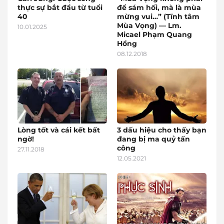
thực sự bắt đầu từ tuổi
để sám hối, mà là mùa
40
mừng vui…” (Tĩnh tâm
Mùa Vọng) — Lm.
10.01.2025
Micael Phạm Quang
Hồng
08.12.2018
Lòng tốt và cái kết bất
3 dấu hiệu cho thấy bạn
ngờ!
đang bị ma quỷ tấn
công
27.11.2018
12.05.2021