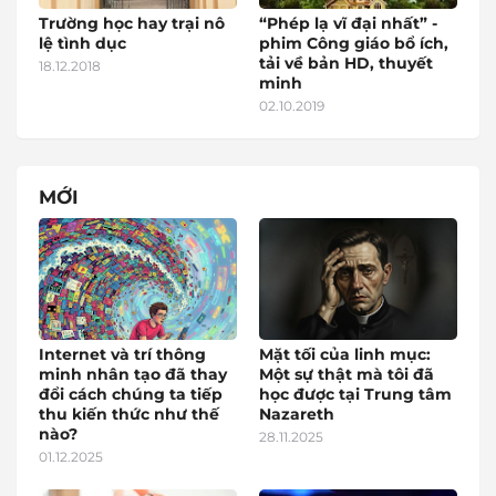
Trường học hay trại nô
“Phép lạ vĩ đại nhất” -
lệ tình dục
phim Công giáo bổ ích,
tải về bản HD, thuyết
18.12.2018
minh
02.10.2019
MỚI
Internet và trí thông
Mặt tối của linh mục:
minh nhân tạo đã thay
Một sự thật mà tôi đã
đổi cách chúng ta tiếp
học được tại Trung tâm
thu kiến thức như thế
Nazareth
nào?
28.11.2025
01.12.2025