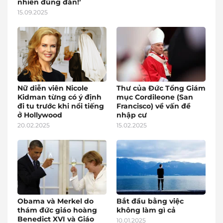
nhiên đúng đắn!’
15.09.2025
Nữ diễn viên Nicole
Thư của Đức Tổng Giám
Kidman từng có ý định
mục Cordileone (San
đi tu trước khi nổi tiếng
Francisco) về vấn đề
ở Hollywood
nhập cư
20.02.2025
15.02.2025
Obama và Merkel do
Bắt đầu bằng việc
thám đức giáo hoàng
không làm gì cả
Benedict XVI và Giáo
10.01.2025