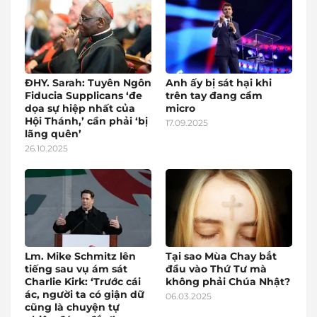
ĐHY. Sarah: Tuyên Ngôn
Anh ấy bị sát hại khi
Fiducia Supplicans ‘đe
trên tay đang cầm
dọa sự hiệp nhất của
micro
Hội Thánh,’ cần phải ‘bị
17.09.2025
lãng quên’
26.10.2025
Lm. Mike Schmitz lên
Tại sao Mùa Chay bắt
tiếng sau vụ ám sát
đầu vào Thứ Tư mà
Charlie Kirk: ‘Trước cái
không phải Chúa Nhật?
ác, người ta có giận dữ
06.03.2025
cũng là chuyện tự