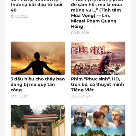
thực sự bắt đầu từ tuổi
để sám hối, mà là mùa
40
mừng vui…” (Tĩnh tâm
Mùa Vọng) — Lm.
10.01.2025
Micael Phạm Quang
Hồng
08.12.2018
3 dấu hiệu cho thấy bạn
Phim "Phục sinh", HD,
đang bị ma quỷ tấn
trọn bộ, có thuyết minh
công
Tiếng Việt
12.05.2021
29.03.2024