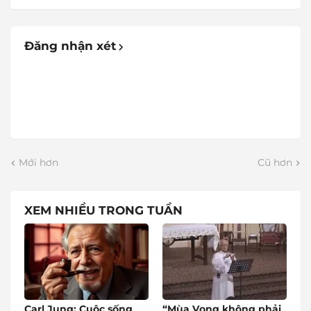
Đăng nhận xét
Mới hơn
Cũ hơn
XEM NHIỀU TRONG TUẦN
Carl Jung: Cuộc sống
“Mùa Vọng không phải