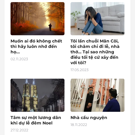
Muốn ai đó không chết
Tôi lần chuỗi Mân Côi,
thì hãy luôn nhớ đến
tôi chăm chỉ đi lễ, nhà
họ...
thờ… Tại sao những
điều tồi tệ cứ xảy đến
02.11.2023
với tôi?
17.05.2023
Tâm sự một lương dân
Nhà cầu nguyện
khi dự lễ đêm Noel
18.11.2022
27.12.2022