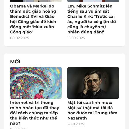
Obama và Merkel do
Lm. Mike Schmitz lên
thám đức giáo hoàng
tiếng sau vụ ám sát
Benedict XVI và Giáo
Charlie Kirk: ‘Trước cái
hội Công giáo để kích
ác, người ta có giận dữ
động một 'Mùa xuân
cũng là chuyện tự
Công giáo'
nhiên đúng đắn!’
08.02.2025
15.09.2025
MỚI
Internet và trí thông
Mặt tối của linh mục:
minh nhân tạo đã thay
Một sự thật mà tôi đã
đổi cách chúng ta tiếp
học được tại Trung tâm
thu kiến thức như thế
Nazareth
nào?
28.11.2025