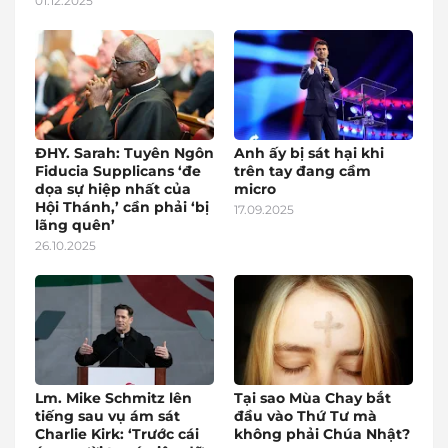
01.12.2025
ĐHY. Sarah: Tuyên Ngôn
Anh ấy bị sát hại khi
Fiducia Supplicans ‘đe
trên tay đang cầm
dọa sự hiệp nhất của
micro
Hội Thánh,’ cần phải ‘bị
17.09.2025
lãng quên’
26.10.2025
Lm. Mike Schmitz lên
Tại sao Mùa Chay bắt
tiếng sau vụ ám sát
đầu vào Thứ Tư mà
Charlie Kirk: ‘Trước cái
không phải Chúa Nhật?