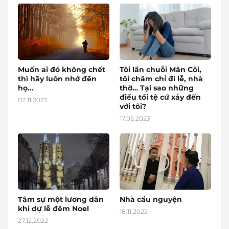
Muốn ai đó không chết
Tôi lần chuỗi Mân Côi,
thì hãy luôn nhớ đến
tôi chăm chỉ đi lễ, nhà
họ...
thờ… Tại sao những
điều tồi tệ cứ xảy đến
02.11.2023
với tôi?
17.05.2023
Tâm sự một lương dân
Nhà cầu nguyện
khi dự lễ đêm Noel
18.11.2022
27.12.2022