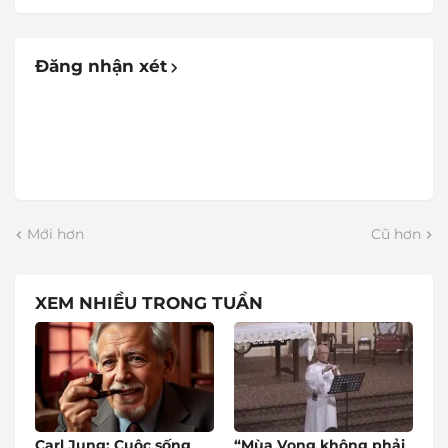
Đăng nhận xét
Mới hơn
Cũ hơn
XEM NHIỀU TRONG TUẦN
Carl Jung: Cuộc sống
“Mùa Vọng không phải