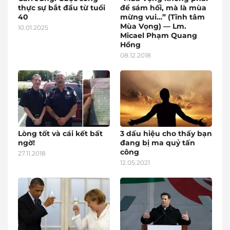
thực sự bắt đầu từ tuổi
để sám hối, mà là mùa
40
mừng vui…” (Tĩnh tâm
Mùa Vọng) — Lm.
10.01.2025
Micael Phạm Quang
Hồng
08.12.2018
Lòng tốt và cái kết bất
3 dấu hiệu cho thấy bạn
ngờ!
đang bị ma quỷ tấn
công
27.11.2018
12.05.2021