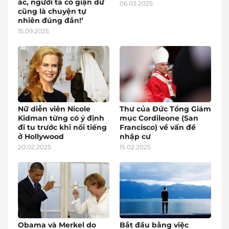
ác, người ta có giận dữ
06.03.2025
cũng là chuyện tự
nhiên đúng đắn!’
15.09.2025
Nữ diễn viên Nicole
Thư của Đức Tổng Giám
Kidman từng có ý định
mục Cordileone (San
đi tu trước khi nổi tiếng
Francisco) về vấn đề
ở Hollywood
nhập cư
20.02.2025
15.02.2025
Obama và Merkel do
Bắt đầu bằng việc