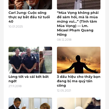
Carl Jung: Cuộc sống
“Mùa Vọng không phải
thực sự bắt đầu từ tuổi
để sám hối, mà là mùa
40
mừng vui…” (Tĩnh tâm
Mùa Vọng) — Lm.
10.01.2025
Micael Phạm Quang
Hồng
08.12.2018
Lòng tốt và cái kết bất
3 dấu hiệu cho thấy bạn
ngờ!
đang bị ma quỷ tấn
công
27.11.2018
12.05.2021