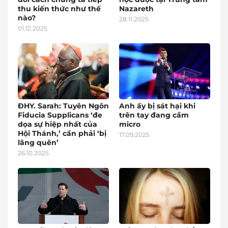
thu kiến thức như thế
Nazareth
nào?
28.11.2025
01.12.2025
ĐHY. Sarah: Tuyên Ngôn
Anh ấy bị sát hại khi
Fiducia Supplicans ‘đe
trên tay đang cầm
dọa sự hiệp nhất của
micro
Hội Thánh,’ cần phải ‘bị
17.09.2025
lãng quên’
26.10.2025