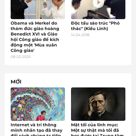
Obama và Merkel do
Độc tấu sáo trúc "Phó
thám đức giáo hoàng
thác" (Kiều Linh)
Benedict XVI và Giáo
14.04.2018
hội Công giáo để kích
động một 'Mùa xuân
Công giáo'
08.02.2025
MỚI
Internet và trí thông
Mặt tối của linh mục:
minh nhân tạo đã thay
Một sự thật mà tôi đã
đổi cách chúng ta tiếp
học được tại Trung tâm