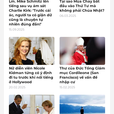
Lm. Mike Schmitz lên
Tại sao Mùa Chay bắt
tiếng sau vụ ám sát
đầu vào Thứ Tư mà
Charlie Kirk: ‘Trước cái
không phải Chúa Nhật?
ác, người ta có giận dữ
06.03.2025
cũng là chuyện tự
nhiên đúng đắn!’
15.09.2025
Nữ diễn viên Nicole
Thư của Đức Tổng Giám
Kidman từng có ý định
mục Cordileone (San
đi tu trước khi nổi tiếng
Francisco) về vấn đề
ở Hollywood
nhập cư
20.02.2025
15.02.2025