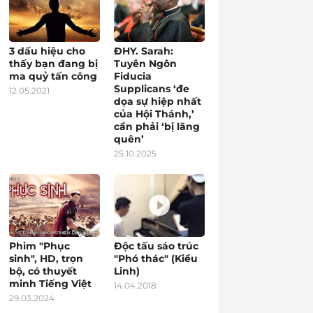
3 dấu hiệu cho
ĐHY. Sarah:
thấy bạn đang bị
Tuyên Ngôn
ma quỷ tấn công
Fiducia
Supplicans ‘đe
12.05.2021
dọa sự hiệp nhất
của Hội Thánh,’
cần phải ‘bị lãng
quên’
25.10.2025
Phim "Phục
Độc tấu sáo trúc
sinh", HD, trọn
"Phó thác" (Kiều
bộ, có thuyết
Linh)
minh Tiếng Việt
14.04.2018
29.03.2024