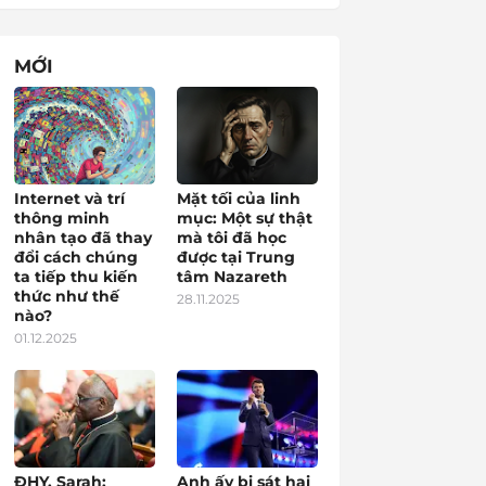
MỚI
Internet và trí
Mặt tối của linh
thông minh
mục: Một sự thật
nhân tạo đã thay
mà tôi đã học
đổi cách chúng
được tại Trung
ta tiếp thu kiến
tâm Nazareth
thức như thế
28.11.2025
nào?
01.12.2025
ĐHY. Sarah:
Anh ấy bị sát hại