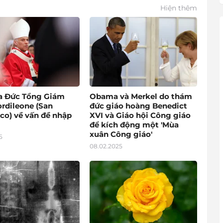
Hiện thêm
a Đức Tổng Giám
Obama và Merkel do thám
rdileone (San
đức giáo hoàng Benedict
co) về vấn đề nhập
XVI và Giáo hội Công giáo
để kích động một 'Mùa
xuân Công giáo'
5
08.02.2025