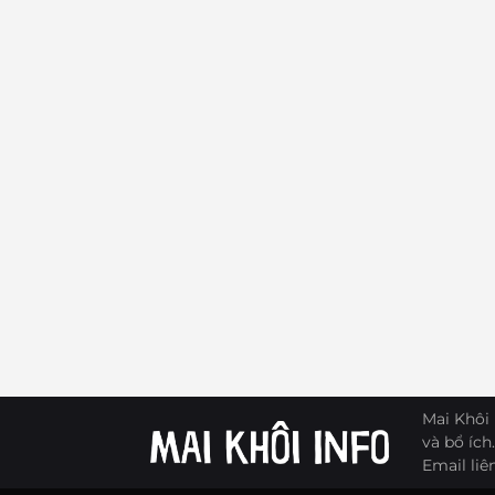
Mai Khôi 
và bổ ích.
Email liê