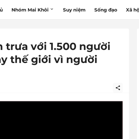
hủ
Nhóm Mai Khôi
Suy niệm
Sống đạo
Xã hộ
trưa với 1.500 người
 thế giới vì người