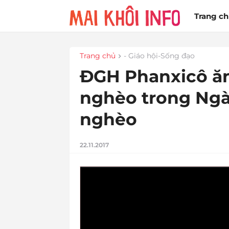
Trang c
Trang chủ
- Giáo hội-Sống đạo
ĐGH Phanxicô ăn 
nghèo trong Ngày
nghèo
22.11.2017