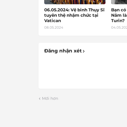
06.05.2024: Vệ binh Thụy Sĩ
Bạn có
tuyên thệ nhậm chức tại
Năm là
Vatican
Turin?
08.05.2024
04.05.20
Đăng nhận xét
Mới hơn