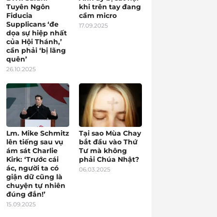
Tuyên Ngôn
khi trên tay đang
Fiducia
cầm micro
Supplicans ‘đe
17.09.2025
dọa sự hiệp nhất
của Hội Thánh,’
cần phải ‘bị lãng
quên’
26.10.2025
Lm. Mike Schmitz
Tại sao Mùa Chay
lên tiếng sau vụ
bắt đầu vào Thứ
ám sát Charlie
Tư mà không
Kirk: ‘Trước cái
phải Chúa Nhật?
ác, người ta có
06.03.2025
giận dữ cũng là
chuyện tự nhiên
đúng đắn!’
15.09.2025