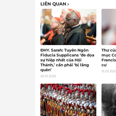
LIÊN QUAN
ĐHY. Sarah: Tuyên Ngôn
Thư củ
Fiducia Supplicans ‘đe dọa
mục Co
sự hiệp nhất của Hội
Francis
Thánh,’ cần phải ‘bị lãng
cư
quên’
15.02.202
26.10.2025