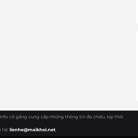
Info cố gắng cung cấp những thông tin đa chiều, kịp thời
n hệ:
lienhe@maikhoi.net
.