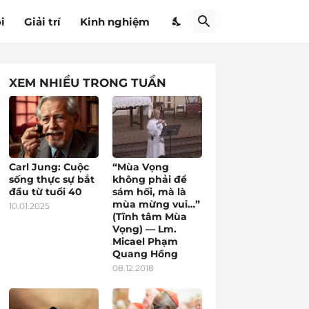
i
Giải trí
Kinh nghiệm
XEM NHIỀU TRONG TUẦN
Carl Jung: Cuộc
“Mùa Vọng
sống thực sự bắt
không phải để
đầu từ tuổi 40
sám hối, mà là
mùa mừng vui…”
10.01.2025
(Tĩnh tâm Mùa
Vọng) — Lm.
Micael Phạm
Quang Hồng
08.12.2018