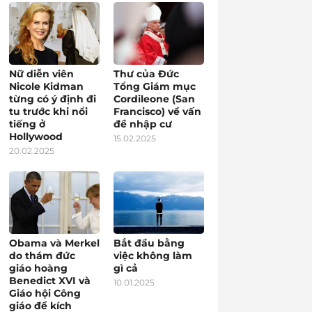
Nữ diễn viên
Thư của Đức
Nicole Kidman
Tổng Giám mục
từng có ý định đi
Cordileone (San
tu trước khi nổi
Francisco) về vấn
tiếng ở
đề nhập cư
Hollywood
15.02.2025
20.02.2025
Obama và Merkel
Bắt đầu bằng
do thám đức
việc không làm
giáo hoàng
gì cả
Benedict XVI và
10.01.2025
Giáo hội Công
giáo để kích