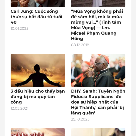
Carl Jung: Cuộc sống
“Mùa Vọng không phải
thực sự bắt đầu từ tuổi
để sám hối, mà là mùa
40
mừng vui…” (Tĩnh tâm
Mùa Vọng) — Lm.
10.01.2025
Micael Phạm Quang
Hồng
08.12.2018
3 dấu hiệu cho thấy bạn
ĐHY. Sarah: Tuyên Ngôn
đang bị ma quỷ tấn
Fiducia Supplicans ‘đe
công
dọa sự hiệp nhất của
Hội Thánh,’ cần phải ‘bị
12.05.2021
lãng quên’
25.10.2025