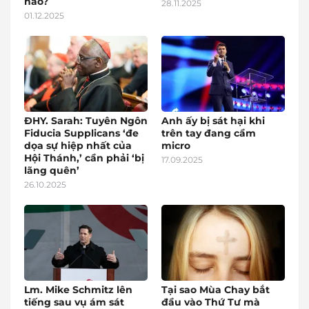
nào?
28.11.2025
01.12.2025
ĐHY. Sarah: Tuyên Ngôn
Anh ấy bị sát hại khi
Fiducia Supplicans ‘đe
trên tay đang cầm
dọa sự hiệp nhất của
micro
Hội Thánh,’ cần phải ‘bị
17.09.2025
lãng quên’
26.10.2025
Lm. Mike Schmitz lên
Tại sao Mùa Chay bắt
tiếng sau vụ ám sát
đầu vào Thứ Tư mà