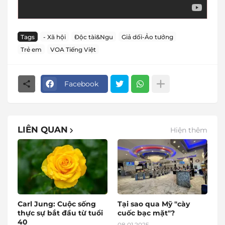
Tags
- Xã hội
Độc tài&Ngu
Giả dối-Ảo tưởng
Trẻ em
VOA Tiếng Việt
Facebook
LIÊN QUAN
Hiện thêm
Carl Jung: Cuộc sống
Tại sao qua Mỹ "cày
thực sự bắt đầu từ tuổi
cuốc bạc mặt"?
40
08.01.2025