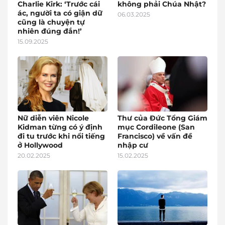
Charlie Kirk: ‘Trước cái
không phải Chúa Nhật?
ác, người ta có giận dữ
06.03.2025
cũng là chuyện tự
nhiên đúng đắn!’
15.09.2025
Nữ diễn viên Nicole
Thư của Đức Tổng Giám
Kidman từng có ý định
mục Cordileone (San
đi tu trước khi nổi tiếng
Francisco) về vấn đề
ở Hollywood
nhập cư
20.02.2025
15.02.2025