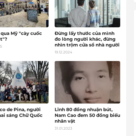
o qua Mỹ "cày cuốc
Đừng lấy thước của mình
t"?
đo lòng người khác, đừng
nhìn trộm cửa sổ nhà người
25
19.12.2024
co de Pina, người
Lĩnh 80 đồng nhuận bút,
hai sáng Chữ Quốc
Nam Cao đem 50 đồng biếu
nhân vật
3
31.01.2023