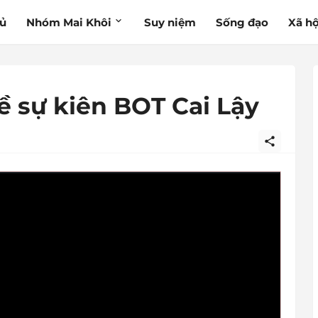
hủ
Nhóm Mai Khôi
Suy niệm
Sống đạo
Xã hộ
ề sự kiên BOT Cai Lậy