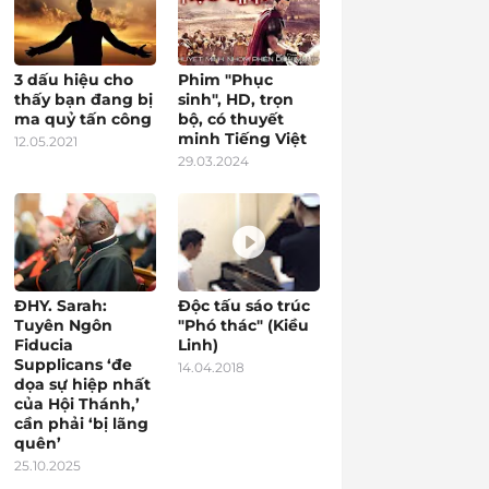
3 dấu hiệu cho
Phim "Phục
thấy bạn đang bị
sinh", HD, trọn
ma quỷ tấn công
bộ, có thuyết
minh Tiếng Việt
12.05.2021
29.03.2024
ĐHY. Sarah:
Độc tấu sáo trúc
Tuyên Ngôn
"Phó thác" (Kiều
Fiducia
Linh)
Supplicans ‘đe
14.04.2018
dọa sự hiệp nhất
của Hội Thánh,’
cần phải ‘bị lãng
quên’
25.10.2025