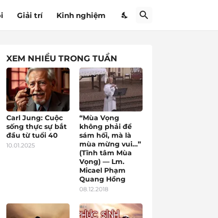
i
Giải trí
Kinh nghiệm
XEM NHIỀU TRONG TUẦN
Carl Jung: Cuộc
“Mùa Vọng
sống thực sự bắt
không phải để
đầu từ tuổi 40
sám hối, mà là
mùa mừng vui…”
10.01.2025
(Tĩnh tâm Mùa
Vọng) — Lm.
Micael Phạm
Quang Hồng
08.12.2018