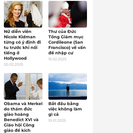
Nữ diễn viên
Thư của Đức
Nicole Kidman
Tổng Giám mục
từng có ý định đi
Cordileone (San
tu trước khi nổi
Francisco) về vấn
tiếng ở
đề nhập cư
Hollywood
15.02.2025
20.02.2025
Obama và Merkel
Bắt đầu bằng
do thám đức
việc không làm
giáo hoàng
gì cả
Benedict XVI và
10.01.2025
Giáo hội Công
giáo để kích