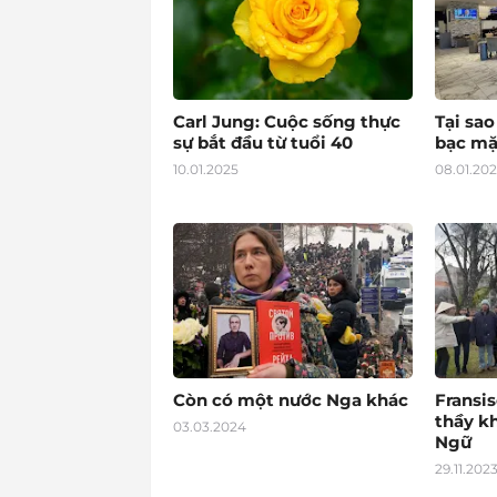
Carl Jung: Cuộc sống thực
Tại sa
sự bắt đầu từ tuổi 40
bạc mặ
10.01.2025
08.01.20
Còn có một nước Nga khác
Fransis
thầy k
03.03.2024
Ngữ
29.11.202