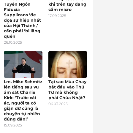
Tuyên Ngôn
khi trên tay đang
Fiducia
cầm micro
Supplicans ‘đe
17.09.2025
dọa sự hiệp nhất
của Hội Thánh,’
cần phải ‘bị lãng
quên’
26.10.2025
Lm. Mike Schmitz
Tại sao Mùa Chay
lên tiếng sau vụ
bắt đầu vào Thứ
ám sát Charlie
Tư mà không
Kirk: ‘Trước cái
phải Chúa Nhật?
ác, người ta có
06.03.2025
giận dữ cũng là
chuyện tự nhiên
đúng đắn!’
15.09.2025