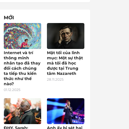
MỚI
Internet và trí
Mặt tối của linh
thông minh
mục: Một sự thật
nhân tạo đã thay
mà tôi đã học
đổi cách chúng
được tại Trung
ta tiếp thu kiến
tâm Nazareth
thức như thế
28.11.2025
nào?
01.12.2025
ĐHY. Sarah:
Anh ấy bị sát hại