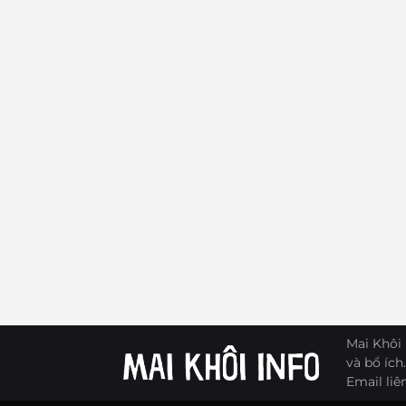
Mai Khôi 
và bổ ích.
Email liê