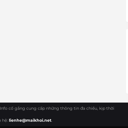
Info cố gắng cung cấp những thông tin đa chiều, kịp thời
n hệ:
lienhe@maikhoi.net
.