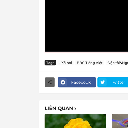
Tags
- Xã hội
BBC Tiếng Việt
Độc tài&Ng
Facebook
Twitter
LIÊN QUAN