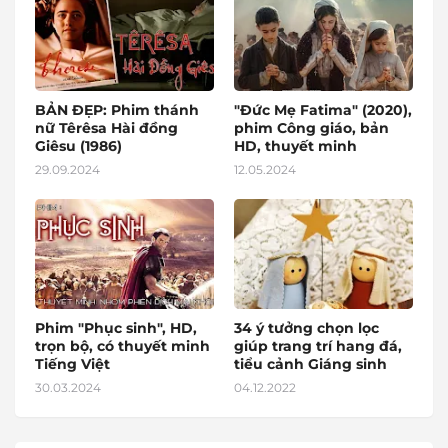
BẢN ĐẸP: Phim thánh
"Đức Mẹ Fatima" (2020),
nữ Têrêsa Hài đồng
phim Công giáo, bản
Giêsu (1986)
HD, thuyết minh
29.09.2024
12.05.2024
Phim "Phục sinh", HD,
34 ý tưởng chọn lọc
trọn bộ, có thuyết minh
giúp trang trí hang đá,
Tiếng Việt
tiểu cảnh Giáng sinh
30.03.2024
04.12.2022