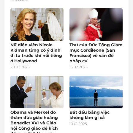
Nữ diễn viên Nicole
Thư của Đức Tổng Giám
Kidman từng có ý định
mục Cordileone (San
đi tu trước khi nổi tiếng
Francisco) về vấn đề
ở Hollywood
nhập cư
20.02.2025
15.02.2025
Obama và Merkel do
Bắt đầu bằng việc
thám đức giáo hoàng
không làm gì cả
Benedict XVI và Giáo
10.01.2025
hội Công giáo để kích