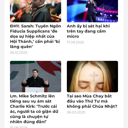
ĐHY. Sarah: Tuyên Ngôn
Anh ấy bị sát hại khi
Fiducia Supplicans ‘đe
trên tay đang cầm
dọa sự hiệp nhất của
micro
Hội Thánh,’ cần phải ‘bị
17.09.2025
lãng quên’
26.10.2025
Lm. Mike Schmitz lên
Tại sao Mùa Chay bắt
tiếng sau vụ ám sát
đầu vào Thứ Tư mà
Charlie Kirk: ‘Trước cái
không phải Chúa Nhật?
ác, người ta có giận dữ
06.03.2025
cũng là chuyện tự
nhiên đúng đắn!’
15.09.2025