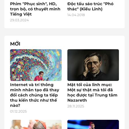
Phim "Phục sinh", HD,
Độc tấu sáo trúc "Phó
trọn bộ, có thuyết minh
thác" (Kiều Linh)
Tiếng Việt
14.04.2018
29.03.2024
MỚI
Internet và trí thông
Mặt tối của linh mục:
minh nhân tạo đã thay
Một sự thật mà tôi đã
đổi cách chúng ta tiếp
học được tại Trung tâm
thu kiến thức như thế
Nazareth
nào?
28.11.2025
01.12.2025