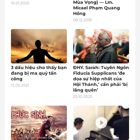
Mùa Vọng) — Lm.
10.01.2025
Micael Phạm Quang
Hồng
08.12.2018
3 dấu hiệu cho thấy bạn
ĐHY. Sarah: Tuyên Ngôn
đang bị ma quỷ tấn
Fiducia Supplicans ‘đe
công
dọa sự hiệp nhất của
Hội Thánh,’ cần phải ‘bị
12.05.2021
lãng quên’
25.10.2025