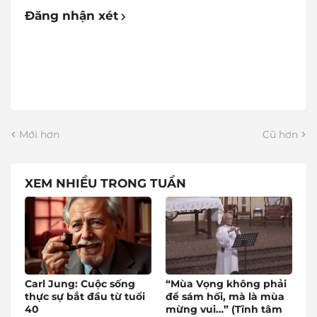
Đăng nhận xét
Mới hơn
Cũ hơn
XEM NHIỀU TRONG TUẦN
Carl Jung: Cuộc sống
“Mùa Vọng không phải
thực sự bắt đầu từ tuổi
để sám hối, mà là mùa
40
mừng vui…” (Tĩnh tâm