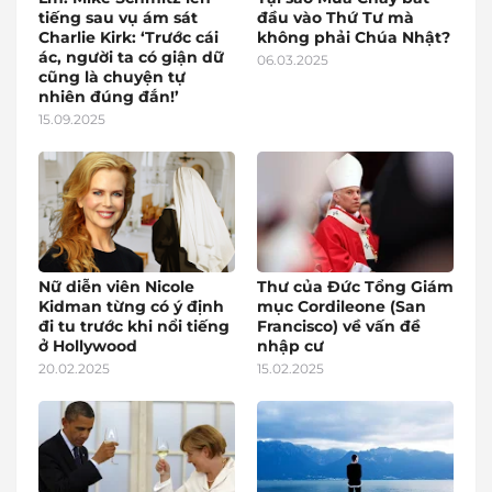
tiếng sau vụ ám sát
đầu vào Thứ Tư mà
Charlie Kirk: ‘Trước cái
không phải Chúa Nhật?
ác, người ta có giận dữ
06.03.2025
cũng là chuyện tự
nhiên đúng đắn!’
15.09.2025
Nữ diễn viên Nicole
Thư của Đức Tổng Giám
Kidman từng có ý định
mục Cordileone (San
đi tu trước khi nổi tiếng
Francisco) về vấn đề
ở Hollywood
nhập cư
20.02.2025
15.02.2025