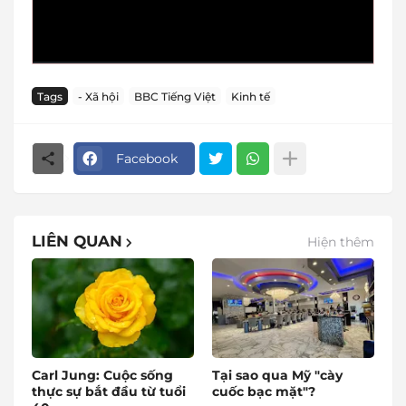
Tags
- Xã hội
BBC Tiếng Việt
Kinh tế
Facebook
LIÊN QUAN
Hiện thêm
Carl Jung: Cuộc sống
Tại sao qua Mỹ "cày
thực sự bắt đầu từ tuổi
cuốc bạc mặt"?