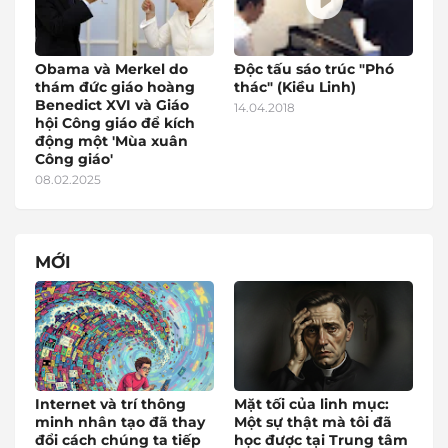
Obama và Merkel do
Độc tấu sáo trúc "Phó
thám đức giáo hoàng
thác" (Kiều Linh)
Benedict XVI và Giáo
14.04.2018
hội Công giáo để kích
động một 'Mùa xuân
Công giáo'
08.02.2025
MỚI
Internet và trí thông
Mặt tối của linh mục:
minh nhân tạo đã thay
Một sự thật mà tôi đã
đổi cách chúng ta tiếp
học được tại Trung tâm