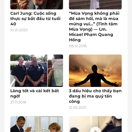
Carl Jung: Cuộc sống
“Mùa Vọng không phải
thực sự bắt đầu từ tuổi
để sám hối, mà là mùa
40
mừng vui…” (Tĩnh tâm
Mùa Vọng) — Lm.
10.01.2025
Micael Phạm Quang
Hồng
08.12.2018
Lòng tốt và cái kết bất
3 dấu hiệu cho thấy bạn
ngờ!
đang bị ma quỷ tấn
công
27.11.2018
12.05.2021