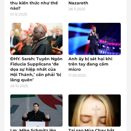
thu kiến thức như thế
Nazareth
nào?
28.11.2025
01.12.2025
ĐHY. Sarah: Tuyên Ngôn
Anh ấy bị sát hại khi
Fiducia Supplicans ‘đe
trên tay đang cầm
dọa sự hiệp nhất của
micro
Hội Thánh,’ cần phải ‘bị
17.09.2025
lãng quên’
26.10.2025
Lm. Mike Schmitz lên
Tại sao Mùa Chay bắt