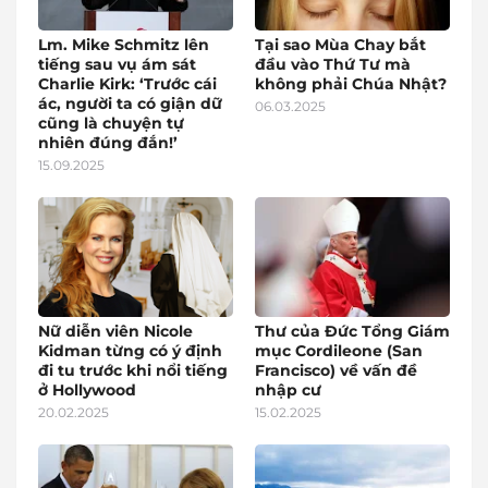
Lm. Mike Schmitz lên
Tại sao Mùa Chay bắt
tiếng sau vụ ám sát
đầu vào Thứ Tư mà
Charlie Kirk: ‘Trước cái
không phải Chúa Nhật?
ác, người ta có giận dữ
06.03.2025
cũng là chuyện tự
nhiên đúng đắn!’
15.09.2025
Nữ diễn viên Nicole
Thư của Đức Tổng Giám
Kidman từng có ý định
mục Cordileone (San
đi tu trước khi nổi tiếng
Francisco) về vấn đề
ở Hollywood
nhập cư
20.02.2025
15.02.2025