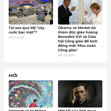
Tại sao qua Mỹ "cày
Obama và Merkel do
cuốc bạc mặt"?
thám đức giáo hoàng
Benedict XVI và Giáo
08.01.2025
hội Công giáo để kích
động một 'Mùa xuân
Công giáo'
08.02.2025
MỚI
Internet và trí thông
Mặt tối của linh mục: