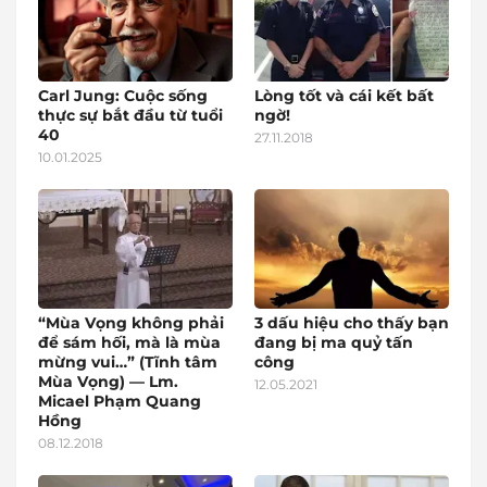
Carl Jung: Cuộc sống
Lòng tốt và cái kết bất
thực sự bắt đầu từ tuổi
ngờ!
40
27.11.2018
10.01.2025
“Mùa Vọng không phải
3 dấu hiệu cho thấy bạn
để sám hối, mà là mùa
đang bị ma quỷ tấn
mừng vui…” (Tĩnh tâm
công
Mùa Vọng) — Lm.
12.05.2021
Micael Phạm Quang
Hồng
08.12.2018