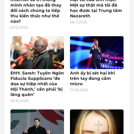
minh nhân tạo đã thay
Một sự thật mà tôi đã
đổi cách chúng ta tiếp
học được tại Trung tâm
thu kiến thức như thế
Nazareth
nào?
28.11.2025
01.12.2025
ĐHY. Sarah: Tuyên Ngôn
Anh ấy bị sát hại khi
Fiducia Supplicans ‘đe
trên tay đang cầm
dọa sự hiệp nhất của
micro
Hội Thánh,’ cần phải ‘bị
17.09.2025
lãng quên’
26.10.2025