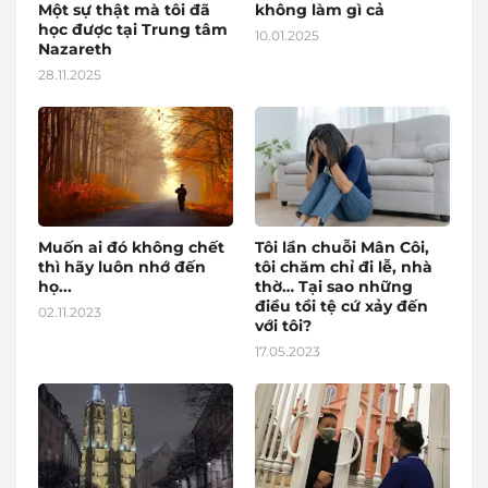
Một sự thật mà tôi đã
không làm gì cả
học được tại Trung tâm
10.01.2025
Nazareth
28.11.2025
Muốn ai đó không chết
Tôi lần chuỗi Mân Côi,
thì hãy luôn nhớ đến
tôi chăm chỉ đi lễ, nhà
họ...
thờ… Tại sao những
điều tồi tệ cứ xảy đến
02.11.2023
với tôi?
17.05.2023