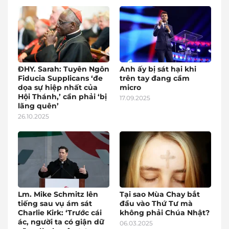
ĐHY. Sarah: Tuyên Ngôn
Anh ấy bị sát hại khi
Fiducia Supplicans ‘đe
trên tay đang cầm
dọa sự hiệp nhất của
micro
Hội Thánh,’ cần phải ‘bị
17.09.2025
lãng quên’
26.10.2025
Lm. Mike Schmitz lên
Tại sao Mùa Chay bắt
tiếng sau vụ ám sát
đầu vào Thứ Tư mà
Charlie Kirk: ‘Trước cái
không phải Chúa Nhật?
ác, người ta có giận dữ
06.03.2025