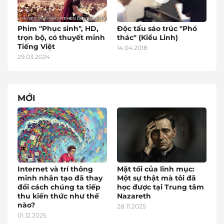
Phim "Phục sinh", HD,
Độc tấu sáo trúc "Phó
trọn bộ, có thuyết minh
thác" (Kiều Linh)
Tiếng Việt
14.04.2018
29.03.2024
MỚI
Internet và trí thông
Mặt tối của linh mục:
minh nhân tạo đã thay
Một sự thật mà tôi đã
đổi cách chúng ta tiếp
học được tại Trung tâm
thu kiến thức như thế
Nazareth
nào?
28.11.2025
01.12.2025