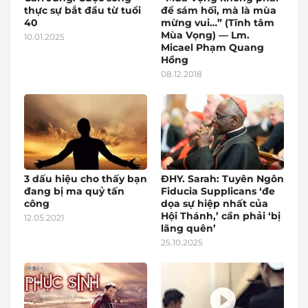
thực sự bắt đầu từ tuổi
để sám hối, mà là mùa
40
mừng vui…” (Tĩnh tâm
Mùa Vọng) — Lm.
10.01.2025
Micael Phạm Quang
Hồng
08.12.2018
3 dấu hiệu cho thấy bạn
ĐHY. Sarah: Tuyên Ngôn
đang bị ma quỷ tấn
Fiducia Supplicans ‘đe
công
dọa sự hiệp nhất của
Hội Thánh,’ cần phải ‘bị
12.05.2021
lãng quên’
25.10.2025