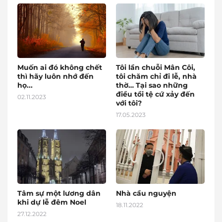
Muốn ai đó không chết
Tôi lần chuỗi Mân Côi,
thì hãy luôn nhớ đến
tôi chăm chỉ đi lễ, nhà
họ...
thờ… Tại sao những
điều tồi tệ cứ xảy đến
02.11.2023
với tôi?
17.05.2023
Tâm sự một lương dân
Nhà cầu nguyện
khi dự lễ đêm Noel
18.11.2022
27.12.2022