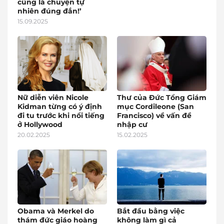
cũng là chuyện tự
nhiên đúng đắn!’
15.09.2025
Nữ diễn viên Nicole
Thư của Đức Tổng Giám
Kidman từng có ý định
mục Cordileone (San
đi tu trước khi nổi tiếng
Francisco) về vấn đề
ở Hollywood
nhập cư
20.02.2025
15.02.2025
Obama và Merkel do
Bắt đầu bằng việc
thám đức giáo hoàng
không làm gì cả