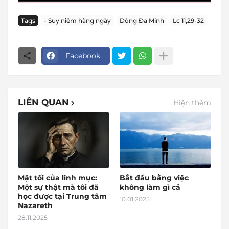
Tags
- Suy niệm hàng ngày
Dòng Đa Minh
Lc 11,29-32
Facebook
LIÊN QUAN
Hiện thêm
Mặt tối của linh mục:
Bắt đầu bằng việc
Một sự thật mà tôi đã
không làm gì cả
học được tại Trung tâm
10.01.2025
Nazareth
28.11.2025