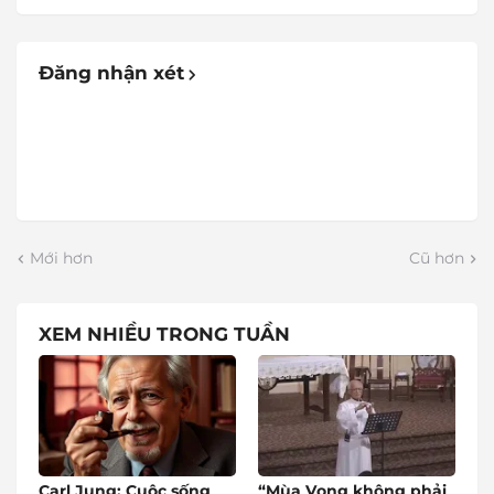
Đăng nhận xét
Mới hơn
Cũ hơn
XEM NHIỀU TRONG TUẦN
Carl Jung: Cuộc sống
“Mùa Vọng không phải