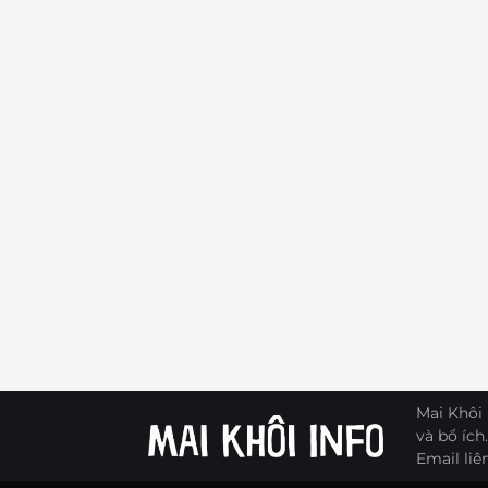
Mai Khôi 
và bổ ích.
Email liê