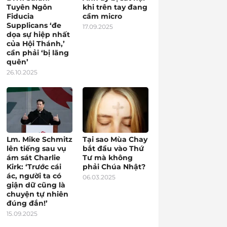
Tuyên Ngôn
khi trên tay đang
Fiducia
cầm micro
Supplicans ‘đe
17.09.2025
dọa sự hiệp nhất
của Hội Thánh,’
cần phải ‘bị lãng
quên’
26.10.2025
Lm. Mike Schmitz
Tại sao Mùa Chay
lên tiếng sau vụ
bắt đầu vào Thứ
ám sát Charlie
Tư mà không
Kirk: ‘Trước cái
phải Chúa Nhật?
ác, người ta có
06.03.2025
giận dữ cũng là
chuyện tự nhiên
đúng đắn!’
15.09.2025