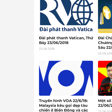
Đài phát thanh Vatican, Thứ
Đài Ch
Bảy 23/06/2018
Chương
Sáu 22
23.06.2018
22.06.201
Truyền hình VOA 22/6/18:
Một số
Malaysia kêu gọi dẹp tàu
22/06/2
chiến ở Biển Đông và các
22.06.201