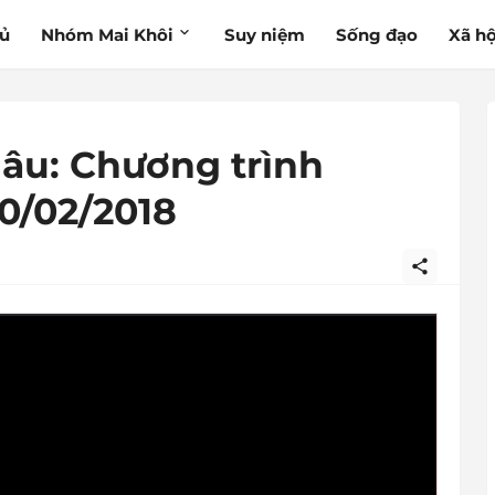
hủ
Nhóm Mai Khôi
Suy niệm
Sống đạo
Xã hộ
âu: Chương trình
0/02/2018