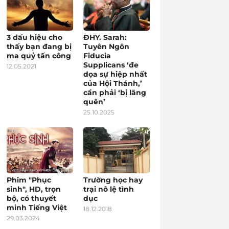
3 dấu hiệu cho
ĐHY. Sarah:
thấy bạn đang bị
Tuyên Ngôn
ma quỷ tấn công
Fiducia
Supplicans ‘đe
12.05.2021
dọa sự hiệp nhất
của Hội Thánh,’
cần phải ‘bị lãng
quên’
25.10.2025
Phim "Phục
Trường học hay
sinh", HD, trọn
trại nô lệ tình
bộ, có thuyết
dục
minh Tiếng Việt
18.12.2018
29.03.2024