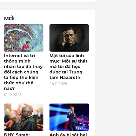
MỚI
Internet và trí
Mặt tối của linh
thông minh
mục: Một sự thật
nhân tạo đã thay
mà tôi đã học
đổi cách chúng
được tại Trung
ta tiếp thu kiến
tâm Nazareth
thức như thế
28.11.2025
nào?
01.12.2025
ĐHY. Sarah:
Anh ấy bị sát hại