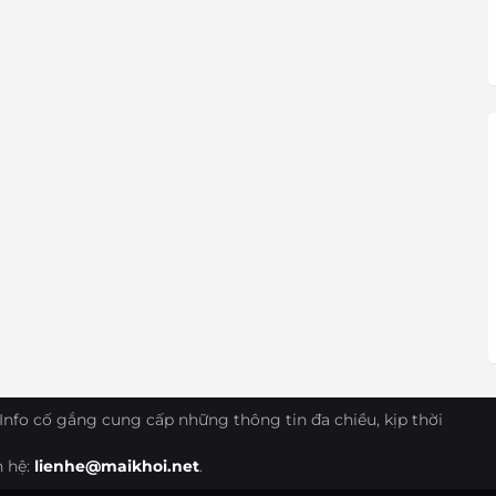
Info cố gắng cung cấp những thông tin đa chiều, kịp thời
n hệ:
lienhe@maikhoi.net
.