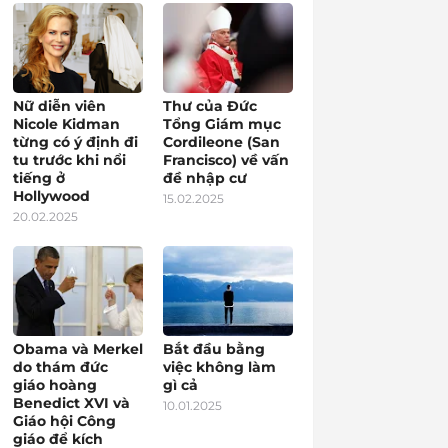
Nữ diễn viên
Thư của Đức
Nicole Kidman
Tổng Giám mục
từng có ý định đi
Cordileone (San
tu trước khi nổi
Francisco) về vấn
tiếng ở
đề nhập cư
Hollywood
15.02.2025
20.02.2025
Obama và Merkel
Bắt đầu bằng
do thám đức
việc không làm
giáo hoàng
gì cả
Benedict XVI và
10.01.2025
Giáo hội Công
giáo để kích