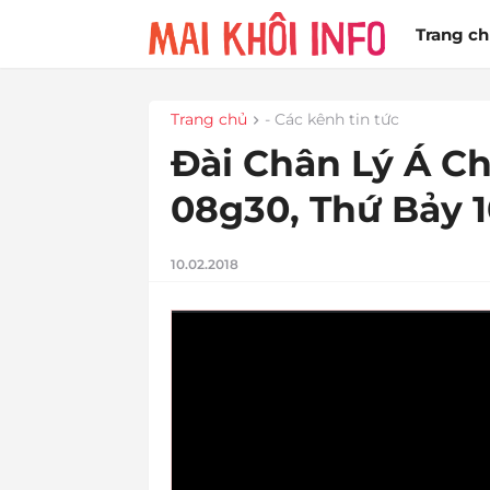
Trang c
Trang chủ
- Các kênh tin tức
Đài Chân Lý Á Ch
08g30, Thứ Bảy 1
10.02.2018