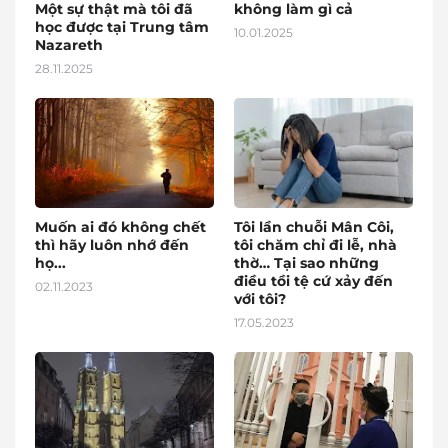
Một sự thật mà tôi đã
không làm gì cả
học được tại Trung tâm
10.01.2025
Nazareth
28.11.2025
Muốn ai đó không chết
Tôi lần chuỗi Mân Côi,
thì hãy luôn nhớ đến
tôi chăm chỉ đi lễ, nhà
họ...
thờ… Tại sao những
điều tồi tệ cứ xảy đến
02.11.2023
với tôi?
17.05.2023