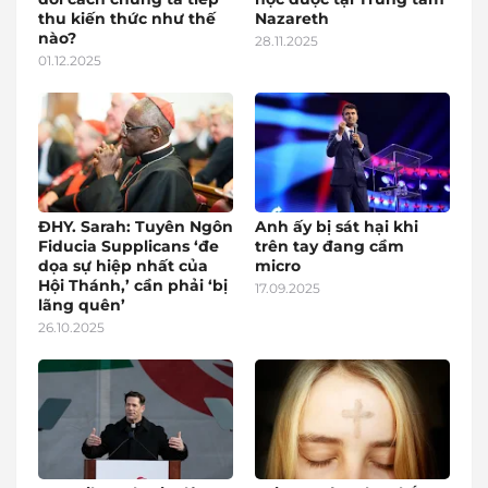
thu kiến thức như thế
Nazareth
nào?
28.11.2025
01.12.2025
ĐHY. Sarah: Tuyên Ngôn
Anh ấy bị sát hại khi
Fiducia Supplicans ‘đe
trên tay đang cầm
dọa sự hiệp nhất của
micro
Hội Thánh,’ cần phải ‘bị
17.09.2025
lãng quên’
26.10.2025