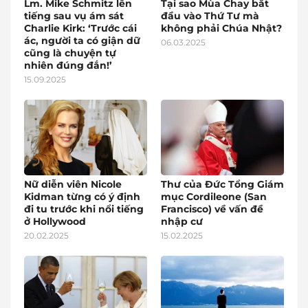
Lm. Mike Schmitz lên
Tại sao Mùa Chay bắt
tiếng sau vụ ám sát
đầu vào Thứ Tư mà
Charlie Kirk: ‘Trước cái
không phải Chúa Nhật?
ác, người ta có giận dữ
06.03.2025
cũng là chuyện tự
nhiên đúng đắn!’
15.09.2025
Nữ diễn viên Nicole
Thư của Đức Tổng Giám
Kidman từng có ý định
mục Cordileone (San
đi tu trước khi nổi tiếng
Francisco) về vấn đề
ở Hollywood
nhập cư
20.02.2025
15.02.2025