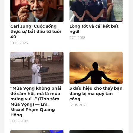
Carl Jung: Cuộc sống
Lòng tốt và cái kết bất
thực sự bắt đầu từ tuổi
ngờ!
40
27.11.2018
10.01.2025
“Mùa Vọng không phải
3 dấu hiệu cho thấy bạn
để sám hối, mà là mùa
đang bị ma quỷ tấn
mừng vui…” (Tĩnh tâm
công
Mùa Vọng) — Lm.
12.05.2021
Micael Phạm Quang
Hồng
08.12.2018