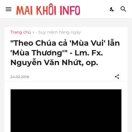
Trang chủ
- Suy niệm hàng ngày
"Theo Chúa cả 'Mùa Vui' lẫn
'Mùa Thương'" - Lm. Fx.
Nguyễn Văn Nhứt, op.
24.02.2018