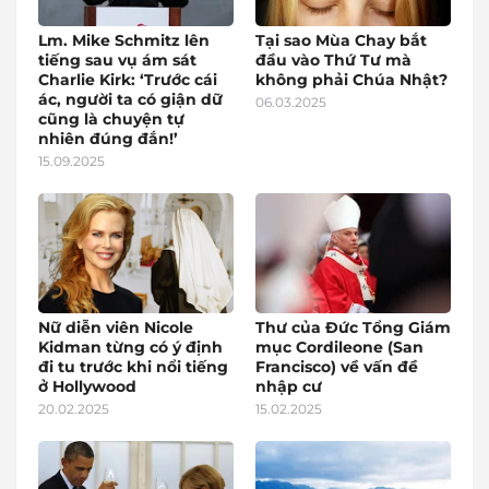
Lm. Mike Schmitz lên
Tại sao Mùa Chay bắt
tiếng sau vụ ám sát
đầu vào Thứ Tư mà
Charlie Kirk: ‘Trước cái
không phải Chúa Nhật?
ác, người ta có giận dữ
06.03.2025
cũng là chuyện tự
nhiên đúng đắn!’
15.09.2025
Nữ diễn viên Nicole
Thư của Đức Tổng Giám
Kidman từng có ý định
mục Cordileone (San
đi tu trước khi nổi tiếng
Francisco) về vấn đề
ở Hollywood
nhập cư
20.02.2025
15.02.2025