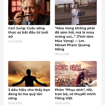
Carl Jung: Cuộc sống
“Mùa Vọng không phải
thực sự bắt đầu từ tuổi
để sám hối, mà là mùa
40
mừng vui…” (Tĩnh tâm
Mùa Vọng) — Lm.
10.01.2025
Micael Phạm Quang
Hồng
08.12.2018
3 dấu hiệu cho thấy bạn
Phim "Phục sinh", HD,
đang bị ma quỷ tấn
trọn bộ, có thuyết minh
công
Tiếng Việt
12.05.2021
29.03.2024