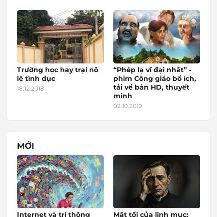
Trường học hay trại nô
“Phép lạ vĩ đại nhất” -
lệ tình dục
phim Công giáo bổ ích,
tải về bản HD, thuyết
18.12.2018
minh
02.10.2019
MỚI
Internet và trí thông
Mặt tối của linh mục: