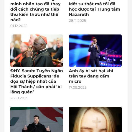
minh nhân tạo đã thay
Một sự thật mà tôi đã
đổi cách chúng ta tiếp
học được tại Trung tâm
thu kiến thức như thế
Nazareth
nào?
28.11.2025
01.12.2025
ĐHY. Sarah: Tuyên Ngôn
Anh ấy bị sát hại khi
Fiducia Supplicans ‘đe
trên tay đang cầm
dọa sự hiệp nhất của
micro
Hội Thánh,’ cần phải ‘bị
17.09.2025
lãng quên’
26.10.2025