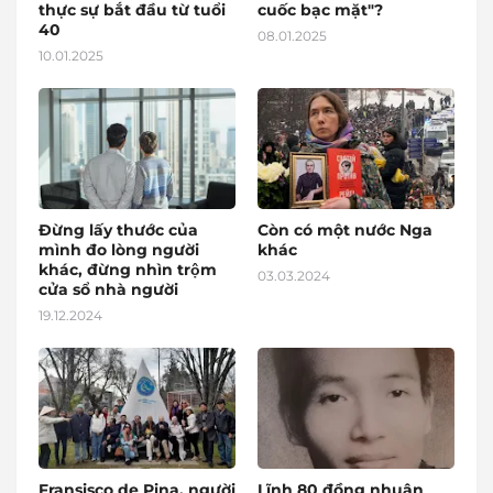
thực sự bắt đầu từ tuổi
cuốc bạc mặt"?
40
08.01.2025
10.01.2025
Đừng lấy thước của
Còn có một nước Nga
mình đo lòng người
khác
khác, đừng nhìn trộm
03.03.2024
cửa sổ nhà người
19.12.2024
Fransisco de Pina, người
Lĩnh 80 đồng nhuận