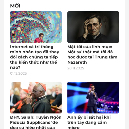
MỚI
Internet và trí thông
Mặt tối của linh mục:
minh nhân tạo đã thay
Một sự thật mà tôi đã
đổi cách chúng ta tiếp
học được tại Trung tâm
thu kiến thức như thế
Nazareth
nào?
28.11.2025
01.12.2025
ĐHY. Sarah: Tuyên Ngôn
Anh ấy bị sát hại khi
Fiducia Supplicans ‘đe
trên tay đang cầm
dọa sự hiệp nhất của
micro