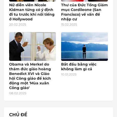
Nữ diễn viên Nicole
Thư của Đức Tổng Giám
Kidman từng có ý định
mục Cordileone (San
đi tu trước khi nổi tiếng
Francisco) về vấn đề
ở Hollywood
nhập cư
20.02.2025
15.02.2025
Obama và Merkel do
Bắt đầu bằng việc
thám đức giáo hoàng
không làm gì cả
Benedict XVI và Giáo
10.01.2025
hội Công giáo để kích
động một 'Mùa xuân
Công giáo'
08.02.2025
CHỦ ĐỀ