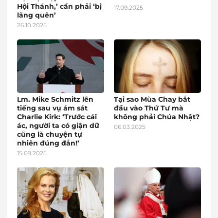
Hội Thánh,’ cần phải ‘bị
17.09.2025
lãng quên’
26.10.2025
Lm. Mike Schmitz lên
Tại sao Mùa Chay bắt
tiếng sau vụ ám sát
đầu vào Thứ Tư mà
Charlie Kirk: ‘Trước cái
không phải Chúa Nhật?
ác, người ta có giận dữ
06.03.2025
cũng là chuyện tự
nhiên đúng đắn!’
15.09.2025