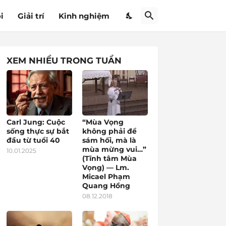
i
Giải trí
Kinh nghiệm
XEM NHIỀU TRONG TUẦN
Carl Jung: Cuộc
“Mùa Vọng
sống thực sự bắt
không phải để
đầu từ tuổi 40
sám hối, mà là
mùa mừng vui…”
10.01.2025
(Tĩnh tâm Mùa
Vọng) — Lm.
Micael Phạm
Quang Hồng
08.12.2018