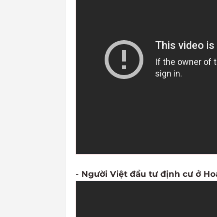
-
Người Việt đầu tư định cư ở Ho