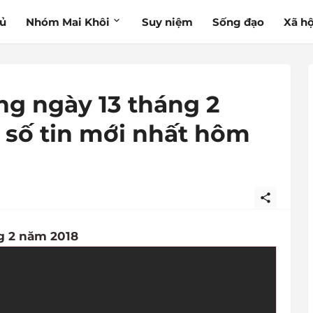
hủ
Nhóm Mai Khôi
Suy niệm
Sống đạo
Xã hộ
ng ngày 13 tháng 2
 số tin mới nhất hôm
g 2 năm 2018