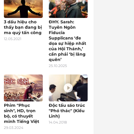
3 dấu hiệu cho
ĐHY. Sarah:
thấy bạn đang bị
Tuyên Ngôn
ma quỷ tấn công
Fiducia
Supplicans ‘đe
12.05.2021
dọa sự hiệp nhất
của Hội Thánh,’
cần phải ‘bị lãng
quên’
25.10.2025
Phim "Phục
Độc tấu sáo trúc
sinh", HD, trọn
"Phó thác" (Kiều
bộ, có thuyết
Linh)
minh Tiếng Việt
14.04.2018
29.03.2024