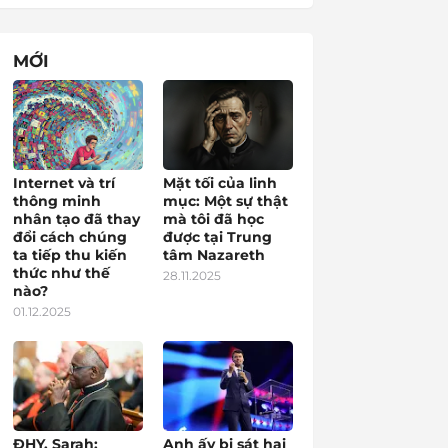
MỚI
Internet và trí
Mặt tối của linh
thông minh
mục: Một sự thật
nhân tạo đã thay
mà tôi đã học
đổi cách chúng
được tại Trung
ta tiếp thu kiến
tâm Nazareth
thức như thế
28.11.2025
nào?
01.12.2025
ĐHY. Sarah:
Anh ấy bị sát hại