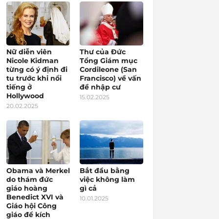
Nữ diễn viên
Thư của Đức
Nicole Kidman
Tổng Giám mục
từng có ý định đi
Cordileone (San
tu trước khi nổi
Francisco) về vấn
tiếng ở
đề nhập cư
Hollywood
15.02.2025
20.02.2025
Obama và Merkel
Bắt đầu bằng
do thám đức
việc không làm
giáo hoàng
gì cả
Benedict XVI và
10.01.2025
Giáo hội Công
giáo để kích