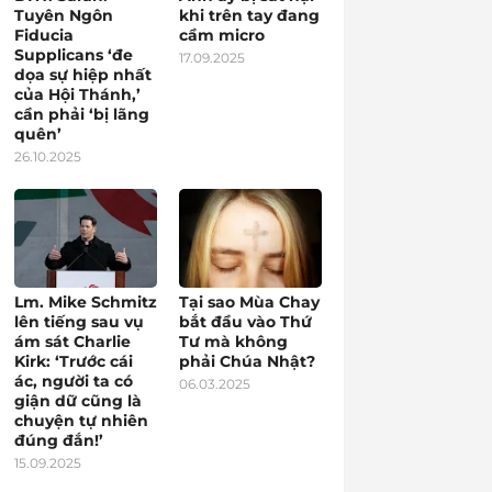
Tuyên Ngôn
khi trên tay đang
Fiducia
cầm micro
Supplicans ‘đe
17.09.2025
dọa sự hiệp nhất
của Hội Thánh,’
cần phải ‘bị lãng
quên’
26.10.2025
Lm. Mike Schmitz
Tại sao Mùa Chay
lên tiếng sau vụ
bắt đầu vào Thứ
ám sát Charlie
Tư mà không
Kirk: ‘Trước cái
phải Chúa Nhật?
ác, người ta có
06.03.2025
giận dữ cũng là
chuyện tự nhiên
đúng đắn!’
15.09.2025