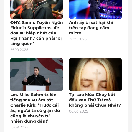
ĐHY. Sarah: Tuyên Ngôn
Anh ấy bị sát hại khi
Fiducia Supplicans ‘đe
trên tay đang cầm
dọa sự hiệp nhất của
micro
Hội Thánh,’ cần phải ‘bị
17.09.2025
lãng quên’
26.10.2025
Lm. Mike Schmitz lên
Tại sao Mùa Chay bắt
tiếng sau vụ ám sát
đầu vào Thứ Tư mà
Charlie Kirk: ‘Trước cái
không phải Chúa Nhật?
ác, người ta có giận dữ
06.03.2025
cũng là chuyện tự
nhiên đúng đắn!’
15.09.2025