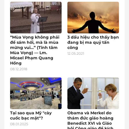
“Mùa Vọng không phải
3 dấu hiệu cho thấy bạn
để sám hối, mà là mùa
đang bị ma quỷ tấn
mừng vui…” (Tĩnh tâm
công
Mùa Vọng) — Lm.
12.05.2021
Micael Phạm Quang
Hồng
08.12.2018
Tại sao qua Mỹ "cày
Obama và Merkel do
cuốc bạc mặt"?
thám đức giáo hoàng
Benedict XVI và Giáo
08.01.2025
hội Công giáo để kích