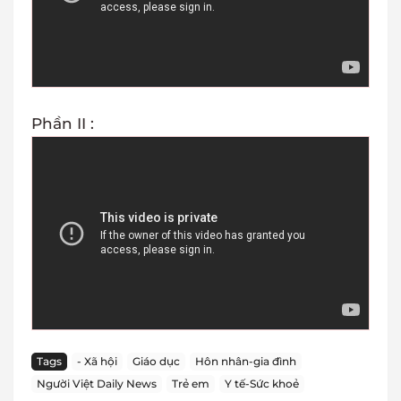
Phần II :
Tags
- Xã hội
Giáo dục
Hôn nhân-gia đình
Người Việt Daily News
Trẻ em
Y tế-Sức khoẻ