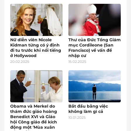
Nữ diễn viên Nicole
Thư của Đức Tổng Giám
Kidman từng có ý định
mục Cordileone (San
đi tu trước khi nổi tiếng
Francisco) về vấn đề
ở Hollywood
nhập cư
20.02.2025
15.02.2025
Obama và Merkel do
Bắt đầu bằng việc
thám đức giáo hoàng
không làm gì cả
Benedict XVI và Giáo
10.01.2025
hội Công giáo để kích
động một 'Mùa xuân