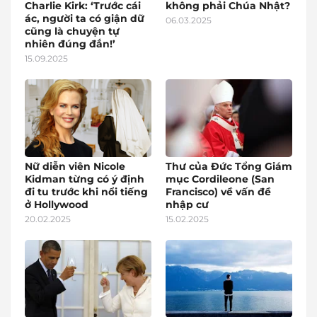
Charlie Kirk: ‘Trước cái
không phải Chúa Nhật?
ác, người ta có giận dữ
06.03.2025
cũng là chuyện tự
nhiên đúng đắn!’
15.09.2025
Nữ diễn viên Nicole
Thư của Đức Tổng Giám
Kidman từng có ý định
mục Cordileone (San
đi tu trước khi nổi tiếng
Francisco) về vấn đề
ở Hollywood
nhập cư
20.02.2025
15.02.2025