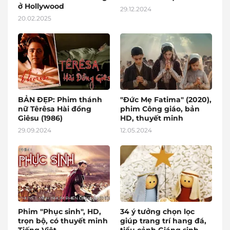
ở Hollywood
29.12.2024
20.02.2025
BẢN ĐẸP: Phim thánh
"Đức Mẹ Fatima" (2020),
nữ Têrêsa Hài đồng
phim Công giáo, bản
Giêsu (1986)
HD, thuyết minh
29.09.2024
12.05.2024
Phim "Phục sinh", HD,
34 ý tưởng chọn lọc
trọn bộ, có thuyết minh
giúp trang trí hang đá,