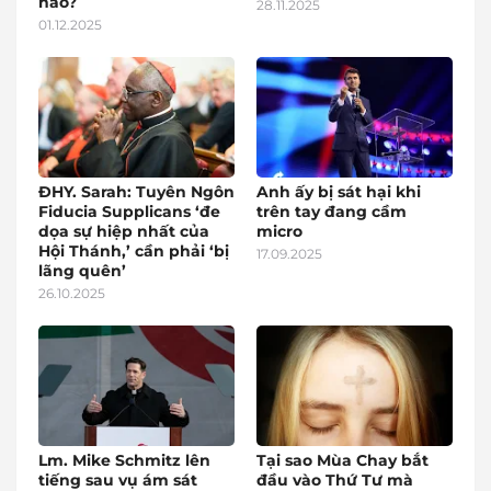
nào?
28.11.2025
01.12.2025
ĐHY. Sarah: Tuyên Ngôn
Anh ấy bị sát hại khi
Fiducia Supplicans ‘đe
trên tay đang cầm
dọa sự hiệp nhất của
micro
Hội Thánh,’ cần phải ‘bị
17.09.2025
lãng quên’
26.10.2025
Lm. Mike Schmitz lên
Tại sao Mùa Chay bắt
tiếng sau vụ ám sát
đầu vào Thứ Tư mà