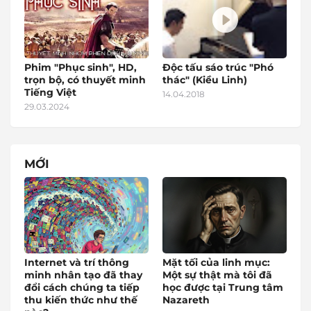
Phim "Phục sinh", HD,
Độc tấu sáo trúc "Phó
trọn bộ, có thuyết minh
thác" (Kiều Linh)
Tiếng Việt
14.04.2018
29.03.2024
MỚI
Internet và trí thông
Mặt tối của linh mục:
minh nhân tạo đã thay
Một sự thật mà tôi đã
đổi cách chúng ta tiếp
học được tại Trung tâm
thu kiến thức như thế
Nazareth