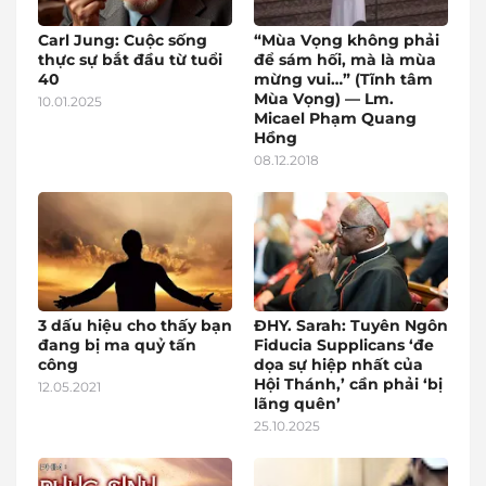
Carl Jung: Cuộc sống
“Mùa Vọng không phải
thực sự bắt đầu từ tuổi
để sám hối, mà là mùa
40
mừng vui…” (Tĩnh tâm
Mùa Vọng) — Lm.
10.01.2025
Micael Phạm Quang
Hồng
08.12.2018
3 dấu hiệu cho thấy bạn
ĐHY. Sarah: Tuyên Ngôn
đang bị ma quỷ tấn
Fiducia Supplicans ‘đe
công
dọa sự hiệp nhất của
Hội Thánh,’ cần phải ‘bị
12.05.2021
lãng quên’
25.10.2025