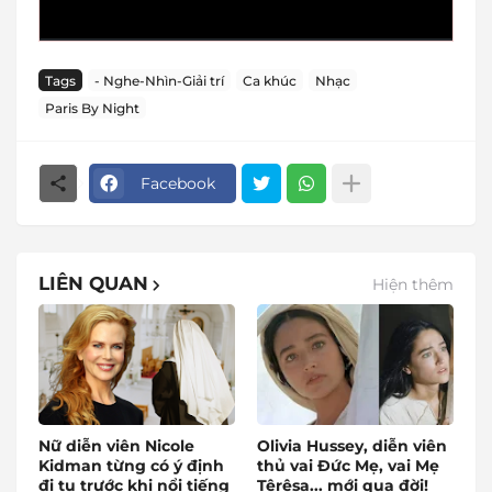
Tags
- Nghe-Nhìn-Giải trí
Ca khúc
Nhạc
Paris By Night
Facebook
LIÊN QUAN
Hiện thêm
Nữ diễn viên Nicole
Olivia Hussey, diễn viên
Kidman từng có ý định
thủ vai Đức Mẹ, vai Mẹ
đi tu trước khi nổi tiếng
Têrêsa... mới qua đời!