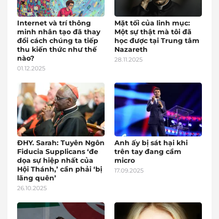
Internet và trí thông
Mặt tối của linh mục:
minh nhân tạo đã thay
Một sự thật mà tôi đã
đổi cách chúng ta tiếp
học được tại Trung tâm
thu kiến thức như thế
Nazareth
nào?
28.11.2025
01.12.2025
ĐHY. Sarah: Tuyên Ngôn
Anh ấy bị sát hại khi
Fiducia Supplicans ‘đe
trên tay đang cầm
dọa sự hiệp nhất của
micro
Hội Thánh,’ cần phải ‘bị
17.09.2025
lãng quên’
26.10.2025