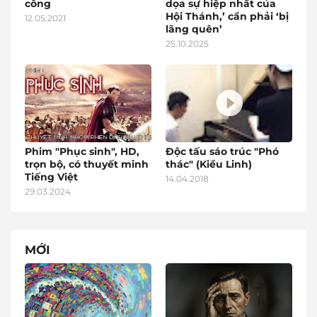
công
dọa sự hiệp nhất của
Hội Thánh,’ cần phải ‘bị
12.05.2021
lãng quên’
25.10.2025
Phim "Phục sinh", HD,
Độc tấu sáo trúc "Phó
trọn bộ, có thuyết minh
thác" (Kiều Linh)
Tiếng Việt
14.04.2018
29.03.2024
MỚI