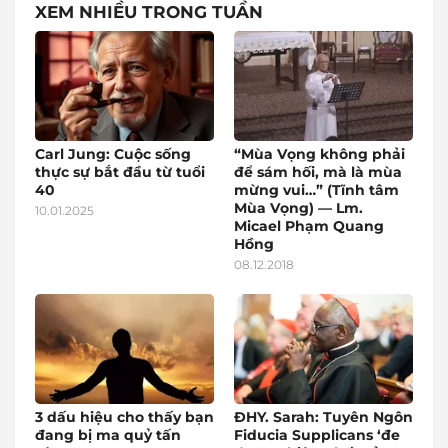
XEM NHIỀU TRONG TUẦN
Carl Jung: Cuộc sống
“Mùa Vọng không phải
thực sự bắt đầu từ tuổi
để sám hối, mà là mùa
40
mừng vui…” (Tĩnh tâm
Mùa Vọng) — Lm.
10.01.2025
Micael Phạm Quang
Hồng
08.12.2018
3 dấu hiệu cho thấy bạn
ĐHY. Sarah: Tuyên Ngôn
đang bị ma quỷ tấn
Fiducia Supplicans ‘đe