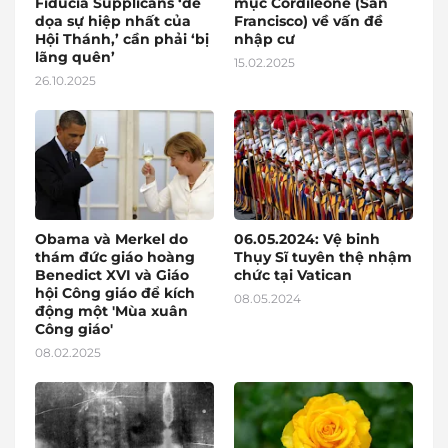
Fiducia Supplicans ‘đe
mục Cordileone (San
dọa sự hiệp nhất của
Francisco) về vấn đề
Hội Thánh,’ cần phải ‘bị
nhập cư
lãng quên’
15.02.2025
26.10.2025
Obama và Merkel do
06.05.2024: Vệ binh
thám đức giáo hoàng
Thụy Sĩ tuyên thệ nhậm
Benedict XVI và Giáo
chức tại Vatican
hội Công giáo để kích
08.05.2024
động một 'Mùa xuân
Công giáo'
08.02.2025