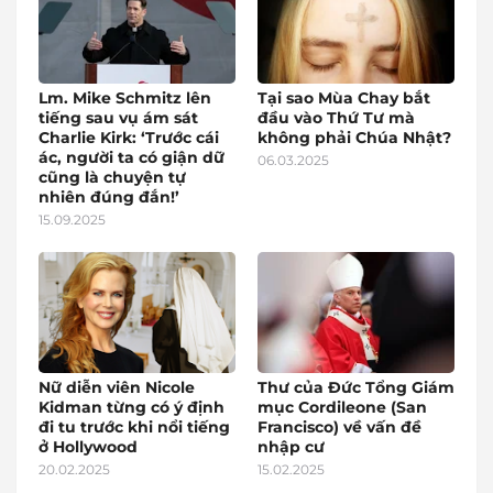
Lm. Mike Schmitz lên
Tại sao Mùa Chay bắt
tiếng sau vụ ám sát
đầu vào Thứ Tư mà
Charlie Kirk: ‘Trước cái
không phải Chúa Nhật?
ác, người ta có giận dữ
06.03.2025
cũng là chuyện tự
nhiên đúng đắn!’
15.09.2025
Nữ diễn viên Nicole
Thư của Đức Tổng Giám
Kidman từng có ý định
mục Cordileone (San
đi tu trước khi nổi tiếng
Francisco) về vấn đề
ở Hollywood
nhập cư
20.02.2025
15.02.2025