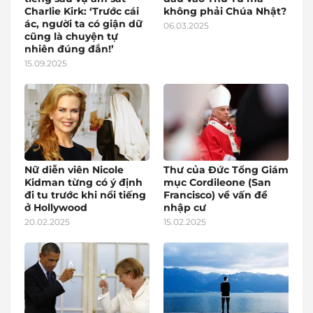
Charlie Kirk: ‘Trước cái
không phải Chúa Nhật?
ác, người ta có giận dữ
06.03.2025
cũng là chuyện tự
nhiên đúng đắn!’
15.09.2025
Nữ diễn viên Nicole
Thư của Đức Tổng Giám
Kidman từng có ý định
mục Cordileone (San
đi tu trước khi nổi tiếng
Francisco) về vấn đề
ở Hollywood
nhập cư
20.02.2025
15.02.2025