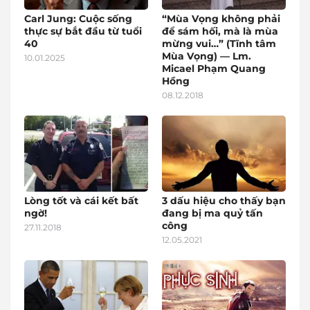
Carl Jung: Cuộc sống
“Mùa Vọng không phải
thực sự bắt đầu từ tuổi
để sám hối, mà là mùa
40
mừng vui…” (Tĩnh tâm
Mùa Vọng) — Lm.
10.01.2025
Micael Phạm Quang
Hồng
08.12.2018
Lòng tốt và cái kết bất
3 dấu hiệu cho thấy bạn
ngờ!
đang bị ma quỷ tấn
công
27.11.2018
12.05.2021