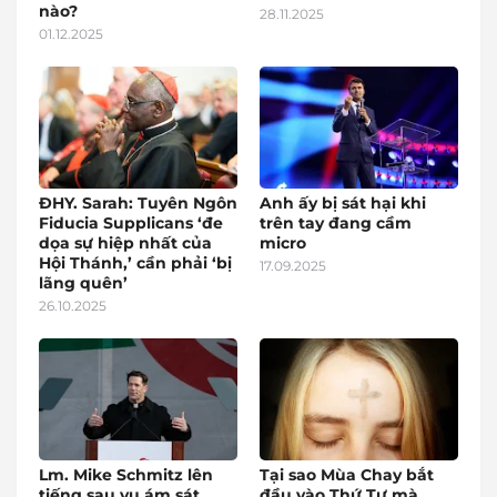
nào?
28.11.2025
01.12.2025
ĐHY. Sarah: Tuyên Ngôn
Anh ấy bị sát hại khi
Fiducia Supplicans ‘đe
trên tay đang cầm
dọa sự hiệp nhất của
micro
Hội Thánh,’ cần phải ‘bị
17.09.2025
lãng quên’
26.10.2025
Lm. Mike Schmitz lên
Tại sao Mùa Chay bắt
tiếng sau vụ ám sát
đầu vào Thứ Tư mà