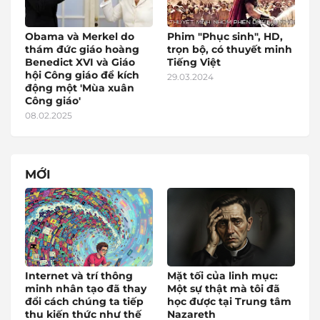
Obama và Merkel do
Phim "Phục sinh", HD,
thám đức giáo hoàng
trọn bộ, có thuyết minh
Benedict XVI và Giáo
Tiếng Việt
hội Công giáo để kích
29.03.2024
động một 'Mùa xuân
Công giáo'
08.02.2025
MỚI
Internet và trí thông
Mặt tối của linh mục:
minh nhân tạo đã thay
Một sự thật mà tôi đã
đổi cách chúng ta tiếp
học được tại Trung tâm
thu kiến thức như thế
Nazareth