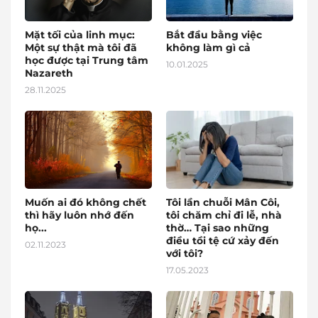
Mặt tối của linh mục:
Bắt đầu bằng việc
Một sự thật mà tôi đã
không làm gì cả
học được tại Trung tâm
10.01.2025
Nazareth
28.11.2025
Muốn ai đó không chết
Tôi lần chuỗi Mân Côi,
thì hãy luôn nhớ đến
tôi chăm chỉ đi lễ, nhà
họ...
thờ… Tại sao những
điều tồi tệ cứ xảy đến
02.11.2023
với tôi?
17.05.2023