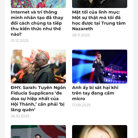
Internet và trí thông
Mặt tối của linh mục:
minh nhân tạo đã thay
Một sự thật mà tôi đã
đổi cách chúng ta tiếp
học được tại Trung tâm
thu kiến thức như thế
Nazareth
nào?
28.11.2025
01.12.2025
ĐHY. Sarah: Tuyên Ngôn
Anh ấy bị sát hại khi
Fiducia Supplicans ‘đe
trên tay đang cầm
dọa sự hiệp nhất của
micro
Hội Thánh,’ cần phải ‘bị
17.09.2025
lãng quên’
26.10.2025