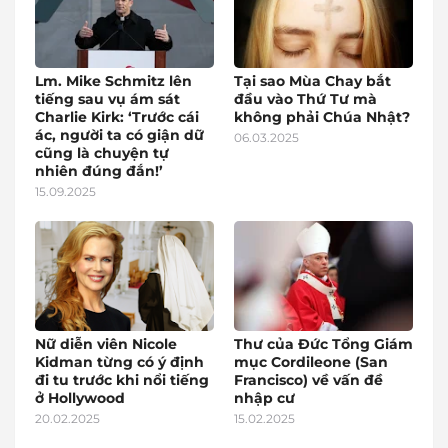
Lm. Mike Schmitz lên
Tại sao Mùa Chay bắt
tiếng sau vụ ám sát
đầu vào Thứ Tư mà
Charlie Kirk: ‘Trước cái
không phải Chúa Nhật?
ác, người ta có giận dữ
06.03.2025
cũng là chuyện tự
nhiên đúng đắn!’
15.09.2025
Nữ diễn viên Nicole
Thư của Đức Tổng Giám
Kidman từng có ý định
mục Cordileone (San
đi tu trước khi nổi tiếng
Francisco) về vấn đề
ở Hollywood
nhập cư
20.02.2025
15.02.2025