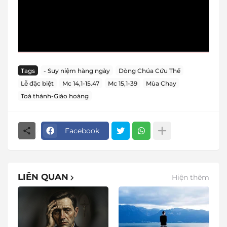
Tags
- Suy niệm hàng ngày
Dòng Chúa Cứu Thế
Lễ đặc biệt
Mc 14,1-15.47
Mc 15,1-39
Mùa Chay
Toà thánh-Giáo hoàng
Facebook
LIÊN QUAN
Hiện thêm