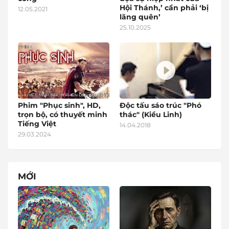
Hội Thánh,’ cần phải ‘bị
12.05.2021
lãng quên’
25.10.2025
Phim "Phục sinh", HD,
Độc tấu sáo trúc "Phó
trọn bộ, có thuyết minh
thác" (Kiều Linh)
Tiếng Việt
14.04.2018
29.03.2024
MỚI