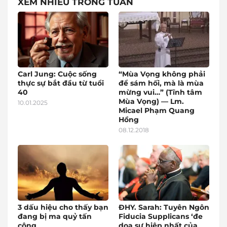
XEM NHIỀU TRONG TUẦN
Carl Jung: Cuộc sống
“Mùa Vọng không phải
thực sự bắt đầu từ tuổi
để sám hối, mà là mùa
40
mừng vui…” (Tĩnh tâm
Mùa Vọng) — Lm.
10.01.2025
Micael Phạm Quang
Hồng
08.12.2018
3 dấu hiệu cho thấy bạn
ĐHY. Sarah: Tuyên Ngôn
đang bị ma quỷ tấn
Fiducia Supplicans ‘đe
công
dọa sự hiệp nhất của