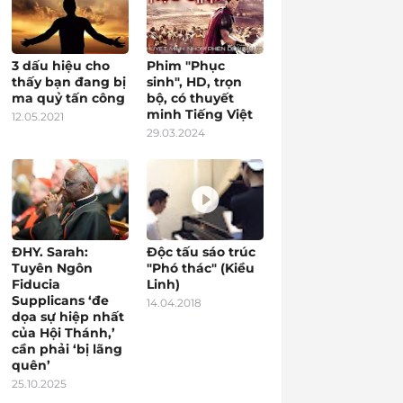
3 dấu hiệu cho
Phim "Phục
thấy bạn đang bị
sinh", HD, trọn
ma quỷ tấn công
bộ, có thuyết
minh Tiếng Việt
12.05.2021
29.03.2024
ĐHY. Sarah:
Độc tấu sáo trúc
Tuyên Ngôn
"Phó thác" (Kiều
Fiducia
Linh)
Supplicans ‘đe
14.04.2018
dọa sự hiệp nhất
của Hội Thánh,’
cần phải ‘bị lãng
quên’
25.10.2025