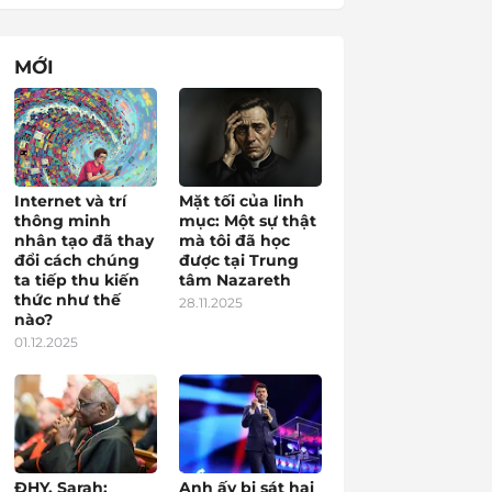
MỚI
Internet và trí
Mặt tối của linh
thông minh
mục: Một sự thật
nhân tạo đã thay
mà tôi đã học
đổi cách chúng
được tại Trung
ta tiếp thu kiến
tâm Nazareth
thức như thế
28.11.2025
nào?
01.12.2025
ĐHY. Sarah:
Anh ấy bị sát hại