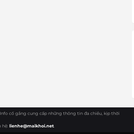
Info cố gắng cung cấp những thông tin đa chiều, kịp thời
n hệ:
lienhe@maikhoi.net
.