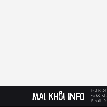
Mai Khôi 
và bổ ích.
Email liê