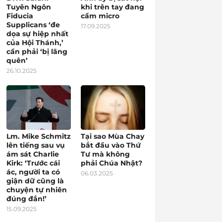
Tuyên Ngôn
khi trên tay đang
Fiducia
cầm micro
Supplicans ‘đe
17.09.2025
dọa sự hiệp nhất
của Hội Thánh,’
cần phải ‘bị lãng
quên’
26.10.2025
Lm. Mike Schmitz
Tại sao Mùa Chay
lên tiếng sau vụ
bắt đầu vào Thứ
ám sát Charlie
Tư mà không
Kirk: ‘Trước cái
phải Chúa Nhật?
ác, người ta có
06.03.2025
giận dữ cũng là
chuyện tự nhiên
đúng đắn!’
15.09.2025