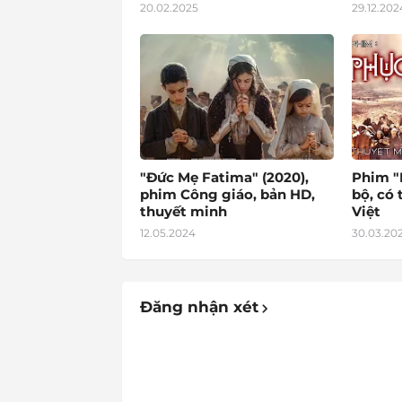
20.02.2025
29.12.202
"Đức Mẹ Fatima" (2020),
Phim "P
phim Công giáo, bản HD,
bộ, có
thuyết minh
Việt
12.05.2024
30.03.20
Đăng nhận xét