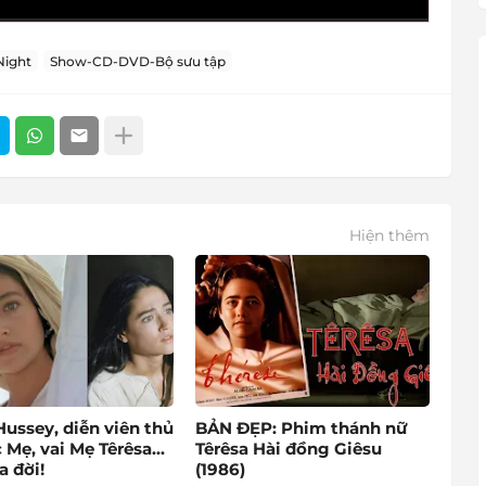
Night
Show-CD-DVD-Bộ sưu tập
Hiện thêm
Hussey, diễn viên thủ
BẢN ĐẸP: Phim thánh nữ
 Mẹ, vai Mẹ Têrêsa...
Têrêsa Hài đồng Giêsu
a đời!
(1986)