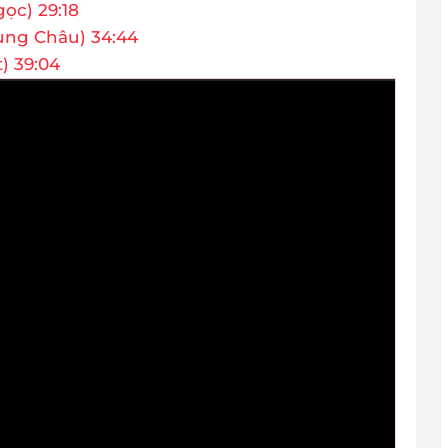
ọc) 29:18
ùng Châu) 34:44
) 39:04