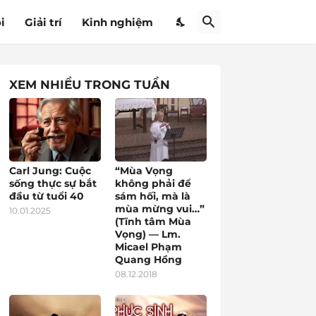
i
Giải trí
Kinh nghiệm
XEM NHIỀU TRONG TUẦN
Carl Jung: Cuộc
“Mùa Vọng
sống thực sự bắt
không phải để
đầu từ tuổi 40
sám hối, mà là
mùa mừng vui…”
10.01.2025
(Tĩnh tâm Mùa
Vọng) — Lm.
Micael Phạm
Quang Hồng
08.12.2018