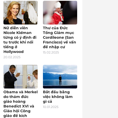
Nữ diễn viên
Thư của Đức
Nicole Kidman
Tổng Giám mục
từng có ý định đi
Cordileone (San
tu trước khi nổi
Francisco) về vấn
tiếng ở
đề nhập cư
Hollywood
15.02.2025
20.02.2025
Obama và Merkel
Bắt đầu bằng
do thám đức
việc không làm
giáo hoàng
gì cả
Benedict XVI và
10.01.2025
Giáo hội Công
giáo để kích