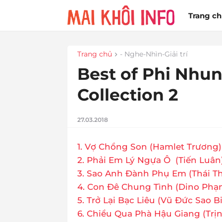
Trang c
Trang chủ
- Nghe-Nhìn-Giải trí
Best of Phi Nhun
Collection 2
27.03.2018
1. Vợ Chồng Son (Hamlet Trương)
2. Phải Em Lý Ngựa Ô (Tiến Luân)
3. Sao Anh Đành Phụ Em (Thái Th
4. Con Đê Chung Tình (Dino Phạ
5. Trở Lại Bạc Liêu (Vũ Đức Sao Bi
6. Chiều Qua Phà Hậu Giang (Trị