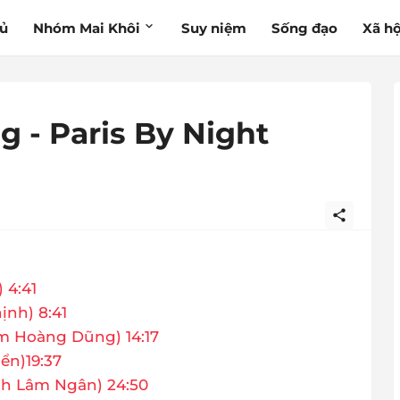
hủ
Nhóm Mai Khôi
Suy niệm
Sống đạo
Xã hộ
g - Paris By Night
 4:41
ịnh) 8:41
m Hoàng Dũng) 14:17
ển)19:37
nh Lâm Ngân) 24:50