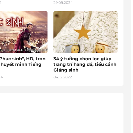
4
29.09.2024
hục sinh", HD, trọn
34 ý tưởng chọn lọc giúp
 thuyết minh Tiếng
trang trí hang đá, tiểu cảnh
Giáng sinh
24
04.12.2022