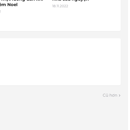
đêm Noel
18.11.2022
2
Cũ hơn