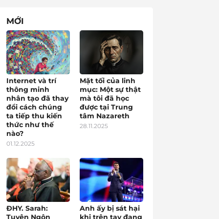
MỚI
Internet và trí
Mặt tối của linh
thông minh
mục: Một sự thật
nhân tạo đã thay
mà tôi đã học
đổi cách chúng
được tại Trung
ta tiếp thu kiến
tâm Nazareth
thức như thế
28.11.2025
nào?
01.12.2025
ĐHY. Sarah:
Anh ấy bị sát hại
Tuyên Ngôn
khi trên tay đang