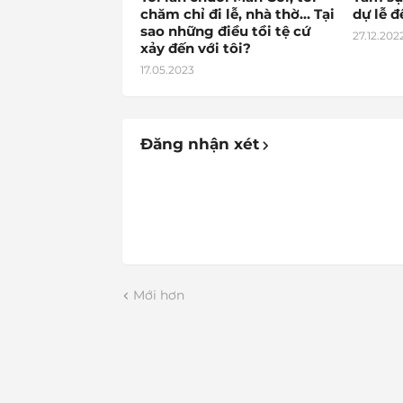
chăm chỉ đi lễ, nhà thờ… Tại
dự lễ 
sao những điều tồi tệ cứ
27.12.202
xảy đến với tôi?
17.05.2023
Đăng nhận xét
Mới hơn