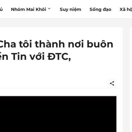
hủ
Nhóm Mai Khôi
Suy niệm
Sống đạo
Xã hộ
Cha tôi thành nơi buôn
n Tin với ĐTC,