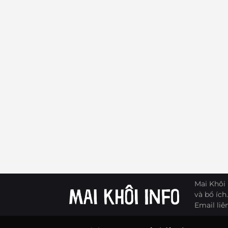
Mai Khôi 
và bổ ích.
Email liê