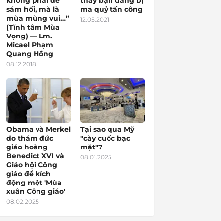
không phải để
thấy bạn đang bị
sám hối, mà là
ma quỷ tấn công
mùa mừng vui…”
12.05.2021
(Tĩnh tâm Mùa
Vọng) — Lm.
Micael Phạm
Quang Hồng
08.12.2018
Obama và Merkel
Tại sao qua Mỹ
do thám đức
"cày cuốc bạc
giáo hoàng
mặt"?
Benedict XVI và
08.01.2025
Giáo hội Công
giáo để kích
động một 'Mùa
xuân Công giáo'
08.02.2025