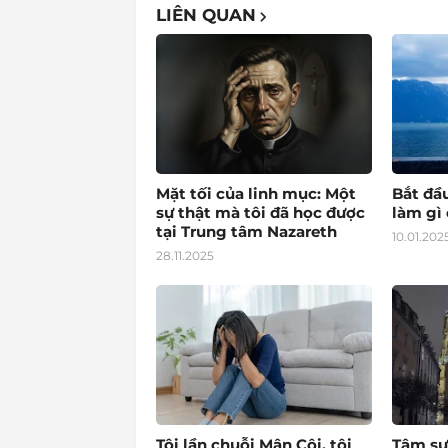
LIÊN QUAN
Mặt tối của linh mục: Một
Bắt đầ
sự thật mà tôi đã học được
làm gì 
tại Trung tâm Nazareth
10.01.202
28.11.2025
Tôi lần chuỗi Mân Côi, tôi
Tâm sự