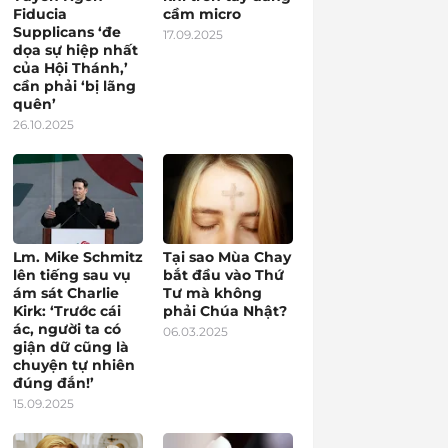
Fiducia
cầm micro
Supplicans ‘đe
17.09.2025
dọa sự hiệp nhất
của Hội Thánh,’
cần phải ‘bị lãng
quên’
26.10.2025
Lm. Mike Schmitz
Tại sao Mùa Chay
lên tiếng sau vụ
bắt đầu vào Thứ
ám sát Charlie
Tư mà không
Kirk: ‘Trước cái
phải Chúa Nhật?
ác, người ta có
06.03.2025
giận dữ cũng là
chuyện tự nhiên
đúng đắn!’
15.09.2025