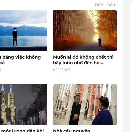
Hiện thêm
u bằng việc không
Muốn ai đó không chết thì
cả
hãy luôn nhớ đến họ...
5
02.11.2023
 một lương dân khi
Nhà cầu nguyện