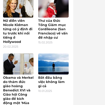
Nữ diễn viên
Thư của Đức
Nicole Kidman
Tổng Giám mục
từng có ý định đi
Cordileone (San
tu trước khi nổi
Francisco) về vấn
tiếng ở
đề nhập cư
Hollywood
15.02.2025
20.02.2025
Obama và Merkel
Bắt đầu bằng
do thám đức
việc không làm
giáo hoàng
gì cả
Benedict XVI và
10.01.2025
Giáo hội Công
giáo để kích
động một 'Mùa