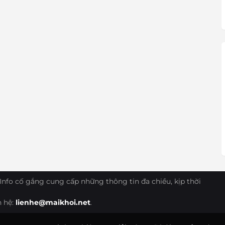
Info cố gắng cung cấp những thông tin đa chiều, kịp thời
n hệ:
lienhe@maikhoi.net
.