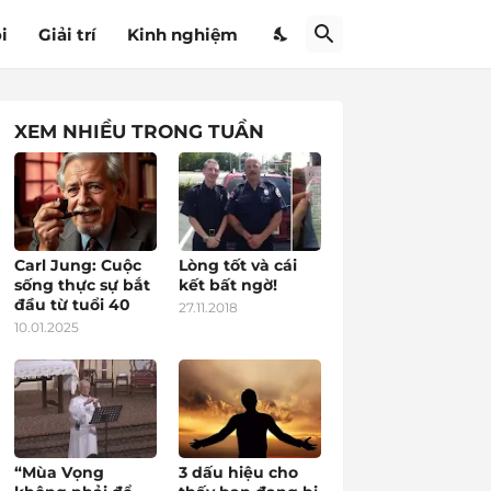
i
Giải trí
Kinh nghiệm
XEM NHIỀU TRONG TUẦN
Carl Jung: Cuộc
Lòng tốt và cái
sống thực sự bắt
kết bất ngờ!
đầu từ tuổi 40
27.11.2018
10.01.2025
“Mùa Vọng
3 dấu hiệu cho