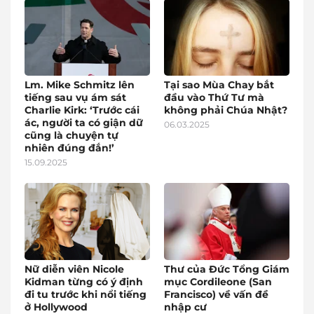
Lm. Mike Schmitz lên
Tại sao Mùa Chay bắt
tiếng sau vụ ám sát
đầu vào Thứ Tư mà
Charlie Kirk: ‘Trước cái
không phải Chúa Nhật?
ác, người ta có giận dữ
06.03.2025
cũng là chuyện tự
nhiên đúng đắn!’
15.09.2025
Nữ diễn viên Nicole
Thư của Đức Tổng Giám
Kidman từng có ý định
mục Cordileone (San
đi tu trước khi nổi tiếng
Francisco) về vấn đề
ở Hollywood
nhập cư