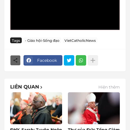
Tags
- Giáo hội-Sống đạo
VietCatholicNews
Facebook
LIÊN QUAN
Hiện thêm
ĐHY. Sarah: Tuyên Ngôn
Thư của Đức Tổng Giám