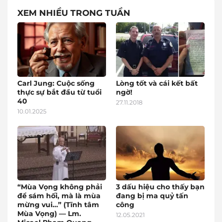
XEM NHIỀU TRONG TUẦN
Carl Jung: Cuộc sống
Lòng tốt và cái kết bất
thực sự bắt đầu từ tuổi
ngờ!
40
27.11.2018
10.01.2025
“Mùa Vọng không phải
3 dấu hiệu cho thấy bạn
để sám hối, mà là mùa
đang bị ma quỷ tấn
mừng vui…” (Tĩnh tâm
công
Mùa Vọng) — Lm.
12.05.2021