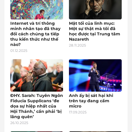
Internet và trí thông
Mặt tối của linh mục:
minh nhân tạo đã thay
Một sự thật mà tôi đã
đổi cách chúng ta tiếp
học được tại Trung tâm
thu kiến thức như thế
Nazareth
nào?
28.11.2025
01.12.2025
ĐHY. Sarah: Tuyên Ngôn
Anh ấy bị sát hại khi
Fiducia Supplicans ‘đe
trên tay đang cầm
dọa sự hiệp nhất của
micro
Hội Thánh,’ cần phải ‘bị
17.09.2025
lãng quên’
26.10.2025