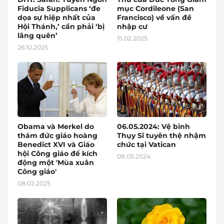
Fiducia Supplicans ‘đe
mục Cordileone (San
dọa sự hiệp nhất của
Francisco) về vấn đề
Hội Thánh,’ cần phải ‘bị
nhập cư
lãng quên’
15.02.2025
26.10.2025
Obama và Merkel do
06.05.2024: Vệ binh
thám đức giáo hoàng
Thụy Sĩ tuyên thệ nhậm
Benedict XVI và Giáo
chức tại Vatican
hội Công giáo để kích
08.05.2024
động một 'Mùa xuân
Công giáo'
08.02.2025