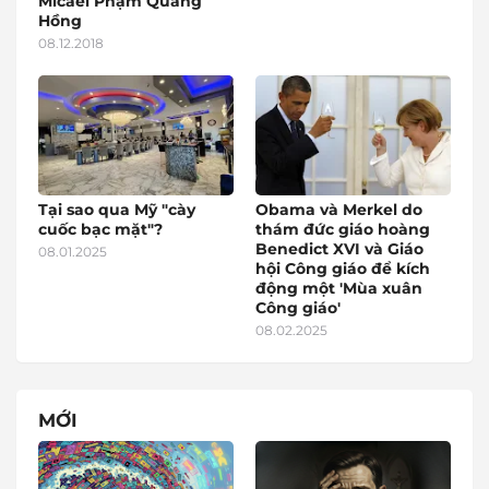
Micael Phạm Quang
Hồng
08.12.2018
Tại sao qua Mỹ "cày
Obama và Merkel do
cuốc bạc mặt"?
thám đức giáo hoàng
Benedict XVI và Giáo
08.01.2025
hội Công giáo để kích
động một 'Mùa xuân
Công giáo'
08.02.2025
MỚI