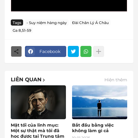
Tags
- Suy niệm hàng ngày
Đài Chân Lý Á Châu
Ga 8,51-59
Facebook
LIÊN QUAN
Hiện thêm
Mặt tối của linh mục:
Bắt đầu bằng việc
Một sự thật mà tôi đã
không làm gì cả
học được tại Trung tâm
10.01.2025