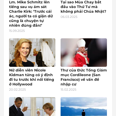
Lm. Mike Schmitz lên
Tại sao Mùa Chay bắt
tiếng sau vụ ám sát
đầu vào Thứ Tư mà
Charlie Kirk: ‘Trước cái
không phải Chúa Nhật?
ác, người ta có giận dữ
06.03.2025
cũng là chuyện tự
nhiên đúng đắn!’
15.09.2025
Nữ diễn viên Nicole
Thư của Đức Tổng Giám
Kidman từng có ý định
mục Cordileone (San
đi tu trước khi nổi tiếng
Francisco) về vấn đề
ở Hollywood
nhập cư
20.02.2025
15.02.2025