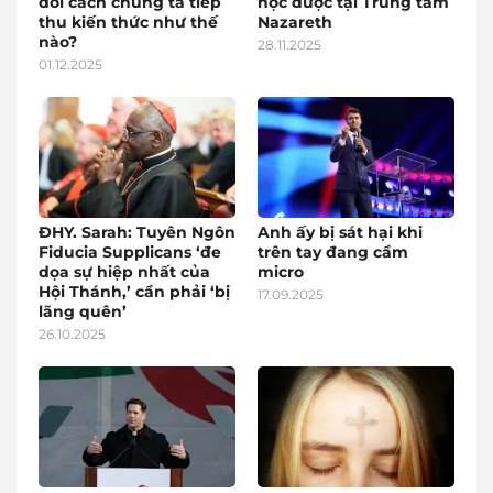
đổi cách chúng ta tiếp
học được tại Trung tâm
thu kiến thức như thế
Nazareth
nào?
28.11.2025
01.12.2025
ĐHY. Sarah: Tuyên Ngôn
Anh ấy bị sát hại khi
Fiducia Supplicans ‘đe
trên tay đang cầm
dọa sự hiệp nhất của
micro
Hội Thánh,’ cần phải ‘bị
17.09.2025
lãng quên’
26.10.2025