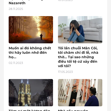
Nazareth
28.11.2025
Muốn ai đó không chết
Tôi lần chuỗi Mân Côi,
thì hãy luôn nhớ đến
tôi chăm chỉ đi lễ, nhà
họ...
thờ… Tại sao những
điều tồi tệ cứ xảy đến
02.11.2023
với tôi?
17.05.2023