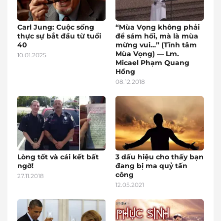
Carl Jung: Cuộc sống
“Mùa Vọng không phải
thực sự bắt đầu từ tuổi
để sám hối, mà là mùa
40
mừng vui…” (Tĩnh tâm
Mùa Vọng) — Lm.
10.01.2025
Micael Phạm Quang
Hồng
08.12.2018
Lòng tốt và cái kết bất
3 dấu hiệu cho thấy bạn
ngờ!
đang bị ma quỷ tấn
công
27.11.2018
12.05.2021