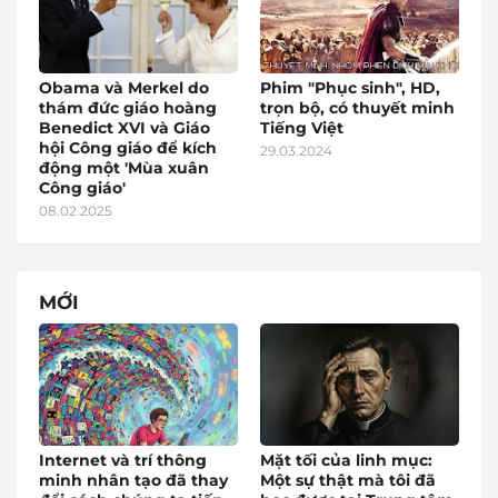
Obama và Merkel do
Phim "Phục sinh", HD,
thám đức giáo hoàng
trọn bộ, có thuyết minh
Benedict XVI và Giáo
Tiếng Việt
hội Công giáo để kích
29.03.2024
động một 'Mùa xuân
Công giáo'
08.02.2025
MỚI
Internet và trí thông
Mặt tối của linh mục:
minh nhân tạo đã thay
Một sự thật mà tôi đã