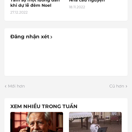
Tâm sự một lương dân
Nhà cầu nguyện
khi dự lễ đêm Noel
18.11.2022
27.12.2022
Đăng nhận xét
Mới hơn
Cũ hơn
XEM NHIỀU TRONG TUẦN