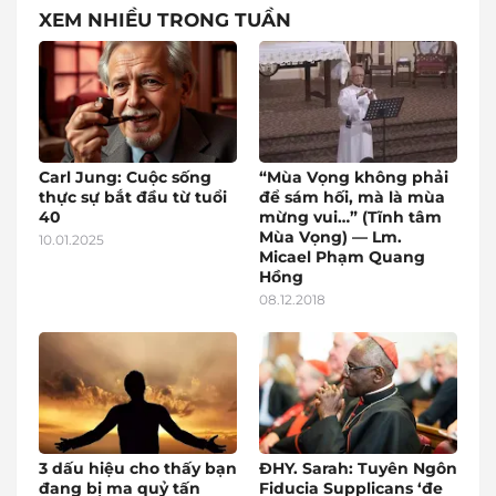
XEM NHIỀU TRONG TUẦN
Carl Jung: Cuộc sống
“Mùa Vọng không phải
thực sự bắt đầu từ tuổi
để sám hối, mà là mùa
40
mừng vui…” (Tĩnh tâm
Mùa Vọng) — Lm.
10.01.2025
Micael Phạm Quang
Hồng
08.12.2018
3 dấu hiệu cho thấy bạn
ĐHY. Sarah: Tuyên Ngôn
đang bị ma quỷ tấn
Fiducia Supplicans ‘đe