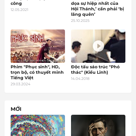
công
dọa sự hiệp nhất của
Hội Thánh,’ cần phải ‘bị
12.05.2021
lãng quên’
25.10.2025
Phim "Phục sinh", HD,
Độc tấu sáo trúc "Phó
trọn bộ, có thuyết minh
thác" (Kiều Linh)
Tiếng Việt
14.04.2018
29.03.2024
MỚI