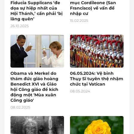
Fiducia Supplicans ‘đe
mục Cordileone (San
dọa sự hiệp nhất của
Francisco) về vấn đề
Hội Thánh,’ cần phải ‘bị
nhập cư
lãng quên’
15.02.2025
26.10.2025
Obama và Merkel do
06.05.2024: Vệ binh
thám đức giáo hoàng
Thụy Sĩ tuyên thệ nhậm
Benedict XVI và Giáo
chức tại Vatican
hội Công giáo để kích
08.05.2024
động một 'Mùa xuân
Công giáo'
08.02.2025