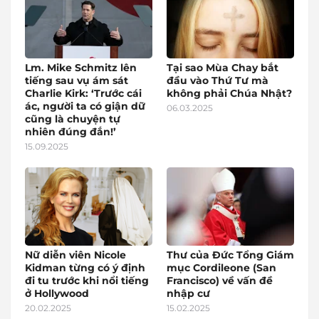
Lm. Mike Schmitz lên
Tại sao Mùa Chay bắt
tiếng sau vụ ám sát
đầu vào Thứ Tư mà
Charlie Kirk: ‘Trước cái
không phải Chúa Nhật?
ác, người ta có giận dữ
06.03.2025
cũng là chuyện tự
nhiên đúng đắn!’
15.09.2025
Nữ diễn viên Nicole
Thư của Đức Tổng Giám
Kidman từng có ý định
mục Cordileone (San
đi tu trước khi nổi tiếng
Francisco) về vấn đề
ở Hollywood
nhập cư
20.02.2025
15.02.2025