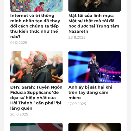
Internet và trí thông
Mặt tối của linh mục:
minh nhân tạo đã thay
Một sự thật mà tôi đã
đổi cách chúng ta tiếp
học được tại Trung tâm
thu kiến thức như thế
Nazareth
nào?
28.11.2025
01.12.2025
ĐHY. Sarah: Tuyên Ngôn
Anh ấy bị sát hại khi
Fiducia Supplicans ‘đe
trên tay đang cầm
dọa sự hiệp nhất của
micro
Hội Thánh,’ cần phải ‘bị
17.09.2025
lãng quên’
26.10.2025