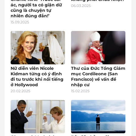
ác, người ta có giận dữ
06.03.2025
cũng là chuyện tự
nhiên đúng đắn!’
15.09.2025
Nữ diễn viên Nicole
Thư của Đức Tổng Giám
Kidman từng có ý định
mục Cordileone (San
đi tu trước khi nổi tiếng
Francisco) về vấn đề
ở Hollywood
nhập cư
20.02.2025
15.02.2025