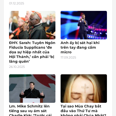
01.12.2025
ĐHY. Sarah: Tuyên Ngôn
Anh ấy bị sát hại khi
Fiducia Supplicans ‘đe
trên tay đang cầm
dọa sự hiệp nhất của
micro
Hội Thánh,’ cần phải ‘bị
17.09.2025
lãng quên’
26.10.2025
Lm. Mike Schmitz lên
Tại sao Mùa Chay bắt
tiếng sau vụ ám sát
đầu vào Thứ Tư mà
Charlie Kirk: ‘Trước cái
không phải Chúa Nhật?