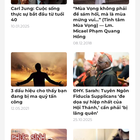
Carl Jung: Cuộc sống
“Mùa Vọng không phải
thực sự bắt đầu từ tuổi
để sám hối, mà là mùa
40
mừng vui…” (Tĩnh tâm
Mùa Vọng) — Lm.
10.01.2025
Micael Phạm Quang
Hồng
08.12.2018
3 dấu hiệu cho thấy bạn
ĐHY. Sarah: Tuyên Ngôn
đang bị ma quỷ tấn
Fiducia Supplicans ‘đe
công
dọa sự hiệp nhất của
Hội Thánh,’ cần phải ‘bị
12.05.2021
lãng quên’
25.10.2025