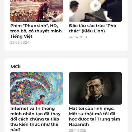
Phim "Phục sinh", HD,
Độc tấu sáo trúc "Phó
trọn bộ, có thuyết minh
thác" (Kiều Linh)
Tiếng Việt
14.04.2018
29.03.2024
MỚI
Internet và trí thông
Mặt tối của linh mục:
minh nhân tạo đã thay
Một sự thật mà tôi đã
đổi cách chúng ta tiếp
học được tại Trung tâm
thu kiến thức như thế
Nazareth
nào?
28.11.2025