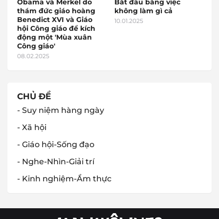
Obama và Merkel do
Bắt đầu bằng việc
thám đức giáo hoàng
không làm gì cả
Benedict XVI và Giáo
10.01.2025
hội Công giáo để kích
động một 'Mùa xuân
Công giáo'
08.02.2025
CHỦ ĐỀ
- Suy niệm hàng ngày
- Xã hội
- Giáo hội-Sống đạo
- Nghe-Nhìn-Giải trí
- Kinh nghiệm-Ẩm thực