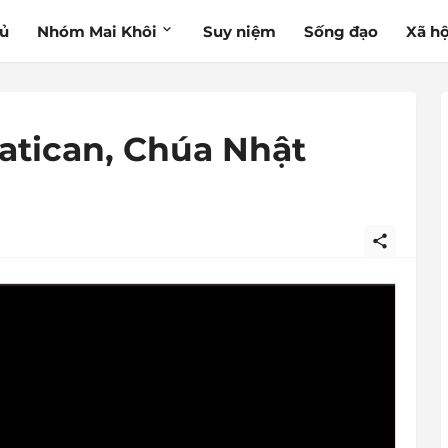
hủ
Nhóm Mai Khôi
Suy niệm
Sống đạo
Xã hộ
atican, Chúa Nhật