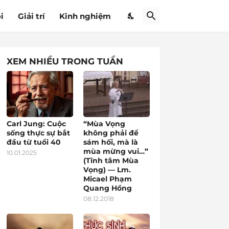
i
Giải trí
Kinh nghiệm
XEM NHIỀU TRONG TUẦN
Carl Jung: Cuộc
“Mùa Vọng
sống thực sự bắt
không phải để
đầu từ tuổi 40
sám hối, mà là
mùa mừng vui…”
10.01.2025
(Tĩnh tâm Mùa
Vọng) — Lm.
Micael Phạm
Quang Hồng
08.12.2018