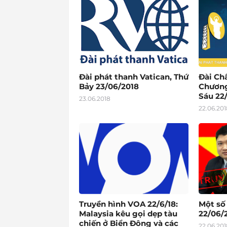
Đài phát thanh Vatican, Thứ
Đài Ch
Bảy 23/06/2018
Chương
Sáu 22
23.06.2018
22.06.201
Truyền hình VOA 22/6/18:
Một số
Malaysia kêu gọi dẹp tàu
22/06/2
chiến ở Biển Đông và các
22.06.201