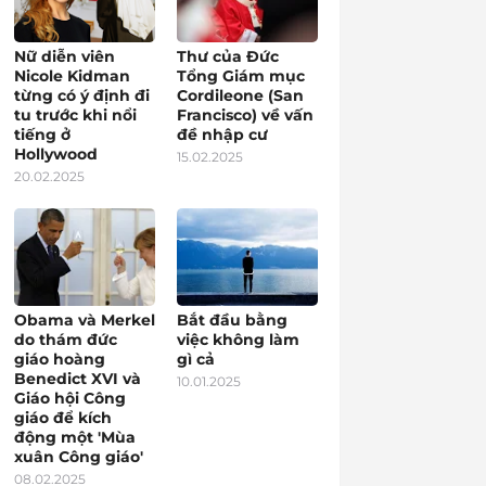
Nữ diễn viên
Thư của Đức
Nicole Kidman
Tổng Giám mục
từng có ý định đi
Cordileone (San
tu trước khi nổi
Francisco) về vấn
tiếng ở
đề nhập cư
Hollywood
15.02.2025
20.02.2025
Obama và Merkel
Bắt đầu bằng
do thám đức
việc không làm
giáo hoàng
gì cả
Benedict XVI và
10.01.2025
Giáo hội Công
giáo để kích
động một 'Mùa
xuân Công giáo'
08.02.2025