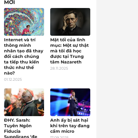
MỚI
Internet và trí
Mặt tối của linh
thông minh
mục: Một sự thật
nhân tạo đã thay
mà tôi đã học
đổi cách chúng
được tại Trung
ta tiếp thu kiến
tâm Nazareth
thức như thế
28.11.2025
nào?
01.12.2025
ĐHY. Sarah:
Anh ấy bị sát hại
Tuyên Ngôn
khi trên tay đang
Fiducia
cầm micro
Supplicans ‘đe
17.09.2025