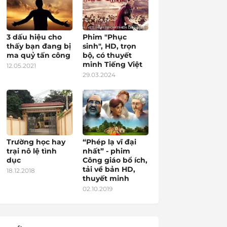
3 dấu hiệu cho
Phim "Phục
thấy bạn đang bị
sinh", HD, trọn
ma quỷ tấn công
bộ, có thuyết
minh Tiếng Việt
12.05.2021
29.03.2024
Trường học hay
“Phép lạ vĩ đại
trại nô lệ tình
nhất” - phim
dục
Công giáo bổ ích,
tải về bản HD,
18.12.2018
thuyết minh
02.10.2019