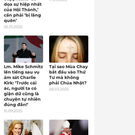
dọa sự hiệp nhất
của Hội Thánh,’
cần phải ‘bị lãng
quên’
26.10.2025
Lm. Mike Schmitz
Tại sao Mùa Chay
lên tiếng sau vụ
bắt đầu vào Thứ
ám sát Charlie
Tư mà không
Kirk: ‘Trước cái
phải Chúa Nhật?
ác, người ta có
06.03.2025
giận dữ cũng là
chuyện tự nhiên
đúng đắn!’
15.09.2025