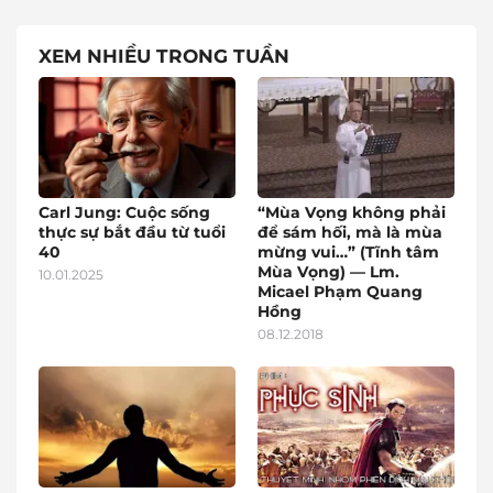
XEM NHIỀU TRONG TUẦN
Carl Jung: Cuộc sống
“Mùa Vọng không phải
thực sự bắt đầu từ tuổi
để sám hối, mà là mùa
40
mừng vui…” (Tĩnh tâm
Mùa Vọng) — Lm.
10.01.2025
Micael Phạm Quang
Hồng
08.12.2018