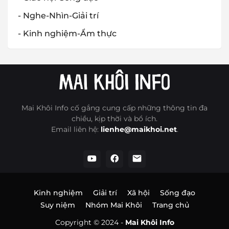
- Nghe-Nhìn-Giải trí
- Kinh nghiệm-Ẩm thực
Mai Khôi Info cố gắng cung cấp những thông tin đa
chiều, kịp thời và bổ ích.
Email liên hệ:
lienhe@maikhoi.net
.
Kinh nghiệm
Giải trí
Xã hội
Sống đạo
Suy niệm
Nhóm Mai Khôi
Trang chủ
Copyright © 2024 -
Mai Khôi Info