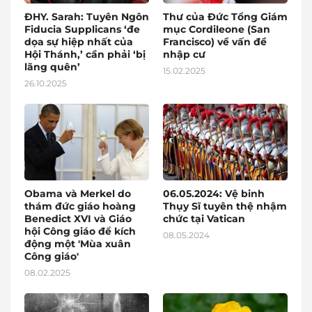
ĐHY. Sarah: Tuyên Ngôn
Thư của Đức Tổng Giám
Fiducia Supplicans ‘đe
mục Cordileone (San
dọa sự hiệp nhất của
Francisco) về vấn đề
Hội Thánh,’ cần phải ‘bị
nhập cư
lãng quên’
15.02.2025
26.10.2025
Obama và Merkel do
06.05.2024: Vệ binh
thám đức giáo hoàng
Thụy Sĩ tuyên thệ nhậm
Benedict XVI và Giáo
chức tại Vatican
hội Công giáo để kích
08.05.2024
động một 'Mùa xuân
Công giáo'
08.02.2025