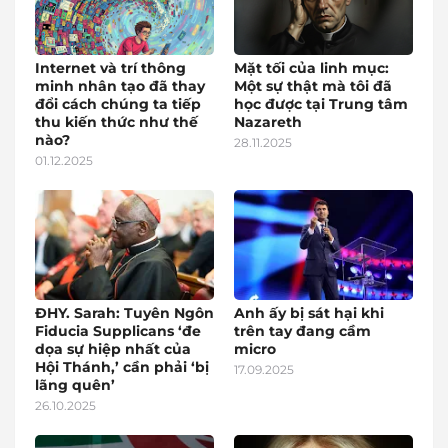
Internet và trí thông
Mặt tối của linh mục:
minh nhân tạo đã thay
Một sự thật mà tôi đã
đổi cách chúng ta tiếp
học được tại Trung tâm
thu kiến thức như thế
Nazareth
nào?
28.11.2025
01.12.2025
ĐHY. Sarah: Tuyên Ngôn
Anh ấy bị sát hại khi
Fiducia Supplicans ‘đe
trên tay đang cầm
dọa sự hiệp nhất của
micro
Hội Thánh,’ cần phải ‘bị
17.09.2025
lãng quên’
26.10.2025