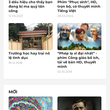
3 dấu hiệu cho thấy bạn
Phim "Phục sinh", HD,
đang bị ma quỷ tấn
trọn bộ, có thuyết minh
công
Tiếng Việt
12.05.2021
29.03.2024
Trường học hay trại nô
“Phép lạ vĩ đại nhất” -
lệ tình dục
phim Công giáo bổ ích,
tải về bản HD, thuyết
18.12.2018
minh
02.10.2019
MỚI