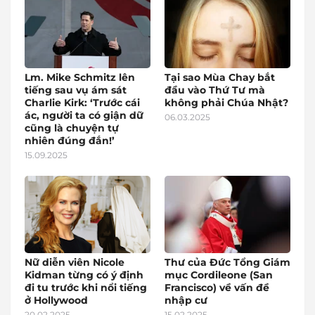
Lm. Mike Schmitz lên
Tại sao Mùa Chay bắt
tiếng sau vụ ám sát
đầu vào Thứ Tư mà
Charlie Kirk: ‘Trước cái
không phải Chúa Nhật?
ác, người ta có giận dữ
06.03.2025
cũng là chuyện tự
nhiên đúng đắn!’
15.09.2025
Nữ diễn viên Nicole
Thư của Đức Tổng Giám
Kidman từng có ý định
mục Cordileone (San
đi tu trước khi nổi tiếng
Francisco) về vấn đề
ở Hollywood
nhập cư
20.02.2025
15.02.2025