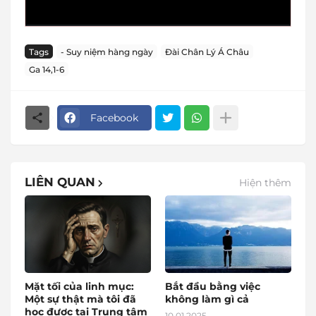
Tags
- Suy niệm hàng ngày
Đài Chân Lý Á Châu
Ga 14,1-6
Facebook
LIÊN QUAN
Hiện thêm
Mặt tối của linh mục:
Bắt đầu bằng việc
Một sự thật mà tôi đã
không làm gì cả
học được tại Trung tâm
10.01.2025