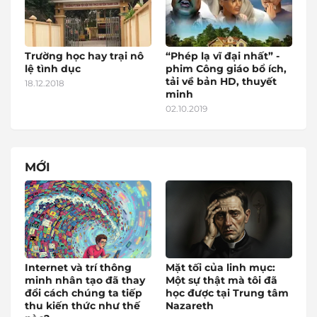
Trường học hay trại nô
“Phép lạ vĩ đại nhất” -
lệ tình dục
phim Công giáo bổ ích,
tải về bản HD, thuyết
18.12.2018
minh
02.10.2019
MỚI
Internet và trí thông
Mặt tối của linh mục:
minh nhân tạo đã thay
Một sự thật mà tôi đã
đổi cách chúng ta tiếp
học được tại Trung tâm
thu kiến thức như thế
Nazareth