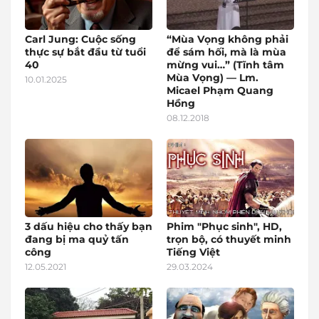
Carl Jung: Cuộc sống
“Mùa Vọng không phải
thực sự bắt đầu từ tuổi
để sám hối, mà là mùa
40
mừng vui…” (Tĩnh tâm
Mùa Vọng) — Lm.
10.01.2025
Micael Phạm Quang
Hồng
08.12.2018
3 dấu hiệu cho thấy bạn
Phim "Phục sinh", HD,
đang bị ma quỷ tấn
trọn bộ, có thuyết minh
công
Tiếng Việt
12.05.2021
29.03.2024