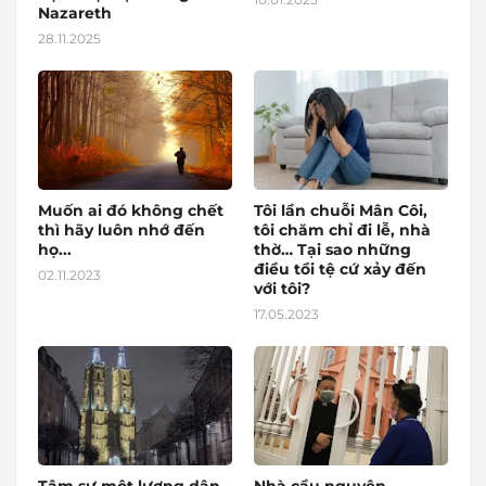
Nazareth
28.11.2025
Muốn ai đó không chết
Tôi lần chuỗi Mân Côi,
thì hãy luôn nhớ đến
tôi chăm chỉ đi lễ, nhà
họ...
thờ… Tại sao những
điều tồi tệ cứ xảy đến
02.11.2023
với tôi?
17.05.2023