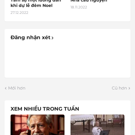
Tâm sự một lương dân
Nhà cầu nguyện
khi dự lễ đêm Noel
18.11.2022
27.12.2022
Đăng nhận xét
Mới hơn
Cũ hơn
XEM NHIỀU TRONG TUẦN