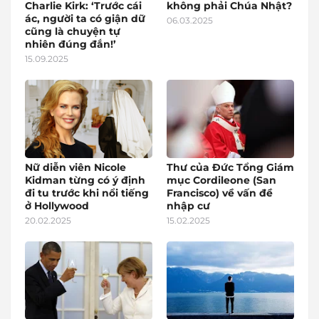
Charlie Kirk: ‘Trước cái
không phải Chúa Nhật?
ác, người ta có giận dữ
06.03.2025
cũng là chuyện tự
nhiên đúng đắn!’
15.09.2025
Nữ diễn viên Nicole
Thư của Đức Tổng Giám
Kidman từng có ý định
mục Cordileone (San
đi tu trước khi nổi tiếng
Francisco) về vấn đề
ở Hollywood
nhập cư
20.02.2025
15.02.2025