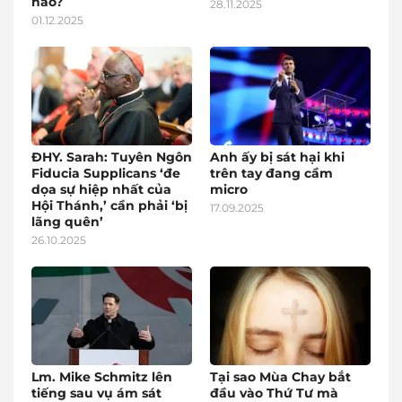
nào?
28.11.2025
01.12.2025
ĐHY. Sarah: Tuyên Ngôn
Anh ấy bị sát hại khi
Fiducia Supplicans ‘đe
trên tay đang cầm
dọa sự hiệp nhất của
micro
Hội Thánh,’ cần phải ‘bị
17.09.2025
lãng quên’
26.10.2025
Lm. Mike Schmitz lên
Tại sao Mùa Chay bắt
tiếng sau vụ ám sát
đầu vào Thứ Tư mà