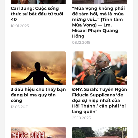
Carl Jung: Cuộc sống
“Mùa Vọng không phải
thực sự bắt đầu từ tuổi
để sám hối, mà là mùa
40
mừng vui…” (Tĩnh tâm
Mùa Vọng) — Lm.
10.01.2025
Micael Phạm Quang
Hồng
08.12.2018
3 dấu hiệu cho thấy bạn
ĐHY. Sarah: Tuyên Ngôn
đang bị ma quỷ tấn
Fiducia Supplicans ‘đe
công
dọa sự hiệp nhất của
Hội Thánh,’ cần phải ‘bị
12.05.2021
lãng quên’
25.10.2025