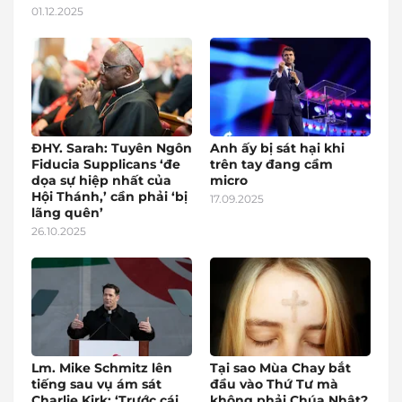
01.12.2025
ĐHY. Sarah: Tuyên Ngôn
Anh ấy bị sát hại khi
Fiducia Supplicans ‘đe
trên tay đang cầm
dọa sự hiệp nhất của
micro
Hội Thánh,’ cần phải ‘bị
17.09.2025
lãng quên’
26.10.2025
Lm. Mike Schmitz lên
Tại sao Mùa Chay bắt
tiếng sau vụ ám sát
đầu vào Thứ Tư mà
Charlie Kirk: ‘Trước cái
không phải Chúa Nhật?