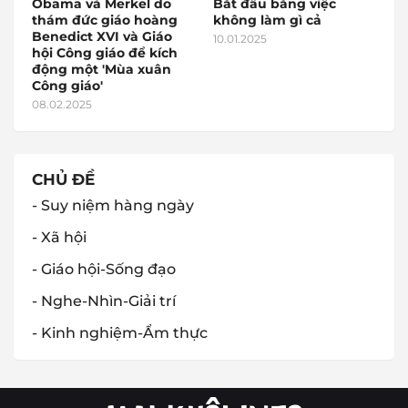
Obama và Merkel do
Bắt đầu bằng việc
thám đức giáo hoàng
không làm gì cả
Benedict XVI và Giáo
10.01.2025
hội Công giáo để kích
động một 'Mùa xuân
Công giáo'
08.02.2025
CHỦ ĐỀ
- Suy niệm hàng ngày
- Xã hội
- Giáo hội-Sống đạo
- Nghe-Nhìn-Giải trí
- Kinh nghiệm-Ẩm thực