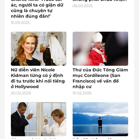
ác, người ta có giận dữ
06.03.2025
cũng là chuyện tự
nhiên đúng đắn!’
15.09.2025
Nữ diễn viên Nicole
Thư của Đức Tổng Giám
Kidman từng có ý định
mục Cordileone (San
đi tu trước khi nổi tiếng
Francisco) về vấn đề
ở Hollywood
nhập cư
20.02.2025
15.02.2025