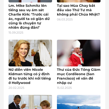
Lm. Mike Schmitz lên
Tại sao Mùa Chay bắt
tiếng sau vụ ám sát
đầu vào Thứ Tư mà
Charlie Kirk: ‘Trước cái
không phải Chúa Nhật?
ác, người ta có giận dữ
06.03.2025
cũng là chuyện tự
nhiên đúng đắn!’
15.09.2025
Nữ diễn viên Nicole
Thư của Đức Tổng Giám
Kidman từng có ý định
mục Cordileone (San
đi tu trước khi nổi tiếng
Francisco) về vấn đề
ở Hollywood
nhập cư
20.02.2025
15.02.2025