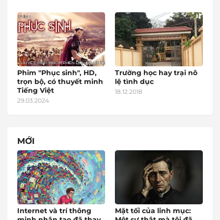
Phim "Phục sinh", HD,
Trường học hay trại nô
trọn bộ, có thuyết minh
lệ tình dục
Tiếng Việt
18.12.2018
29.03.2024
MỚI
Internet và trí thông
Mặt tối của linh mục:
minh nhân tạo đã thay
Một sự thật mà tôi đã