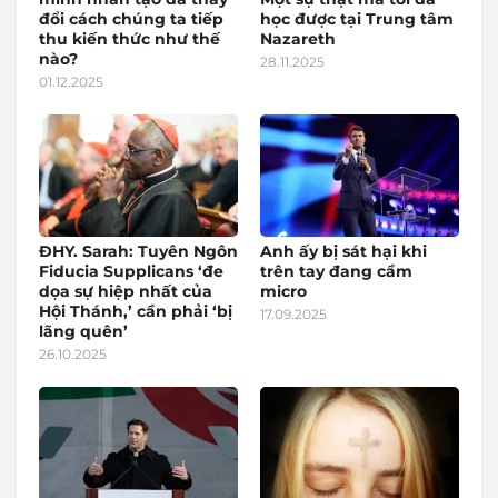
đổi cách chúng ta tiếp
học được tại Trung tâm
thu kiến thức như thế
Nazareth
nào?
28.11.2025
01.12.2025
ĐHY. Sarah: Tuyên Ngôn
Anh ấy bị sát hại khi
Fiducia Supplicans ‘đe
trên tay đang cầm
dọa sự hiệp nhất của
micro
Hội Thánh,’ cần phải ‘bị
17.09.2025
lãng quên’
26.10.2025