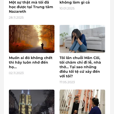
Một sự thật mà tôi đã
không làm gì cả
học được tại Trung tâm
10.01.2025
Nazareth
28.11.2025
Muốn ai đó không chết
Tôi lần chuỗi Mân Côi,
thì hãy luôn nhớ đến
tôi chăm chỉ đi lễ, nhà
họ...
thờ… Tại sao những
điều tồi tệ cứ xảy đến
02.11.2023
với tôi?
17.05.2023