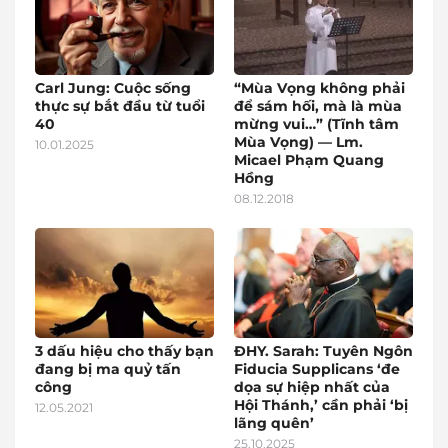
Carl Jung: Cuộc sống
“Mùa Vọng không phải
thực sự bắt đầu từ tuổi
để sám hối, mà là mùa
40
mừng vui…” (Tĩnh tâm
Mùa Vọng) — Lm.
10.01.2025
Micael Phạm Quang
Hồng
08.12.2018
3 dấu hiệu cho thấy bạn
ĐHY. Sarah: Tuyên Ngôn
đang bị ma quỷ tấn
Fiducia Supplicans ‘đe
công
dọa sự hiệp nhất của
Hội Thánh,’ cần phải ‘bị
12.05.2021
lãng quên’
25.10.2025