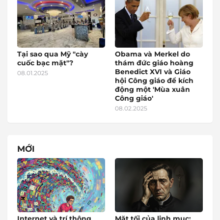
Tại sao qua Mỹ "cày
Obama và Merkel do
cuốc bạc mặt"?
thám đức giáo hoàng
Benedict XVI và Giáo
08.01.2025
hội Công giáo để kích
động một 'Mùa xuân
Công giáo'
08.02.2025
MỚI
Internet và trí thông
Mặt tối của linh mục: