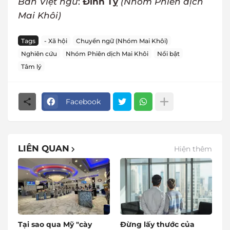
Bản Việt ngữ
:
Đinh Tỵ
(Nhóm Phiên dịch
Mai Khôi)
Tags
- Xã hội
Chuyển ngữ (Nhóm Mai Khôi)
Nghiên cứu
Nhóm Phiên dịch Mai Khôi
Nổi bật
Tâm lý
Facebook
LIÊN QUAN
Hiện thêm
Tại sao qua Mỹ "cày
Đừng lấy thước của