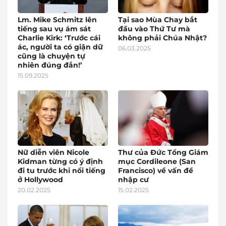
Lm. Mike Schmitz lên
Tại sao Mùa Chay bắt
tiếng sau vụ ám sát
đầu vào Thứ Tư mà
Charlie Kirk: ‘Trước cái
không phải Chúa Nhật?
ác, người ta có giận dữ
06.03.2025
cũng là chuyện tự
nhiên đúng đắn!’
15.09.2025
Nữ diễn viên Nicole
Thư của Đức Tổng Giám
Kidman từng có ý định
mục Cordileone (San
đi tu trước khi nổi tiếng
Francisco) về vấn đề
ở Hollywood
nhập cư
20.02.2025
15.02.2025