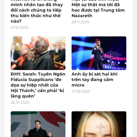
minh nhân tạo đã thay
Một sự thật mà tôi đã
đổi cách chúng ta tiếp
học được tại Trung tâm
thu kiến thức như thế
Nazareth
nào?
28.11.2025
01.12.2025
ĐHY. Sarah: Tuyên Ngôn
Anh ấy bị sát hại khi
Fiducia Supplicans ‘đe
trên tay đang cầm
dọa sự hiệp nhất của
micro
Hội Thánh,’ cần phải ‘bị
17.09.2025
lãng quên’
26.10.2025