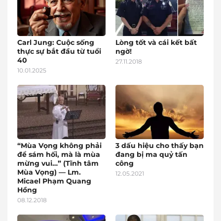
Carl Jung: Cuộc sống
Lòng tốt và cái kết bất
thực sự bắt đầu từ tuổi
ngờ!
40
27.11.2018
10.01.2025
“Mùa Vọng không phải
3 dấu hiệu cho thấy bạn
để sám hối, mà là mùa
đang bị ma quỷ tấn
mừng vui…” (Tĩnh tâm
công
Mùa Vọng) — Lm.
12.05.2021
Micael Phạm Quang
Hồng
08.12.2018