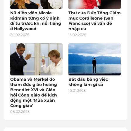
Nữ diễn viên Nicole
Thư của Đức Tổng Giám
Kidman từng có ý định
mục Cordileone (San
đi tu trước khi nổi tiếng
Francisco) về vấn đề
ở Hollywood
nhập cư
20.02.2025
15.02.2025
Obama và Merkel do
Bắt đầu bằng việc
thám đức giáo hoàng
không làm gì cả
Benedict XVI và Giáo
10.01.2025
hội Công giáo để kích
động một 'Mùa xuân
Công giáo'
08.02.2025