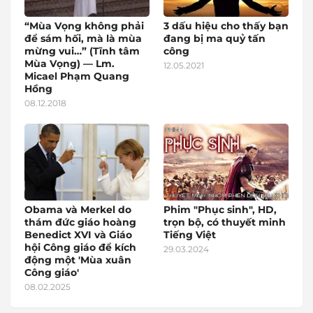
“Mùa Vọng không phải
3 dấu hiệu cho thấy bạn
để sám hối, mà là mùa
đang bị ma quỷ tấn
mừng vui…” (Tĩnh tâm
công
Mùa Vọng) — Lm.
12.05.2021
Micael Phạm Quang
Hồng
08.12.2018
Obama và Merkel do
Phim "Phục sinh", HD,
thám đức giáo hoàng
trọn bộ, có thuyết minh
Benedict XVI và Giáo
Tiếng Việt
hội Công giáo để kích
29.03.2024
động một 'Mùa xuân
Công giáo'
08.02.2025