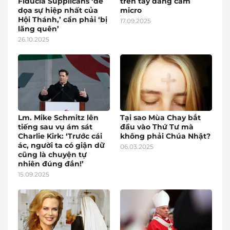
Fiducia Supplicans ‘đe
trên tay đang cầm
dọa sự hiệp nhất của
micro
Hội Thánh,’ cần phải ‘bị
17.09.2025
lãng quên’
26.10.2025
Lm. Mike Schmitz lên
Tại sao Mùa Chay bắt
tiếng sau vụ ám sát
đầu vào Thứ Tư mà
Charlie Kirk: ‘Trước cái
không phải Chúa Nhật?
ác, người ta có giận dữ
06.03.2025
cũng là chuyện tự
nhiên đúng đắn!’
15.09.2025