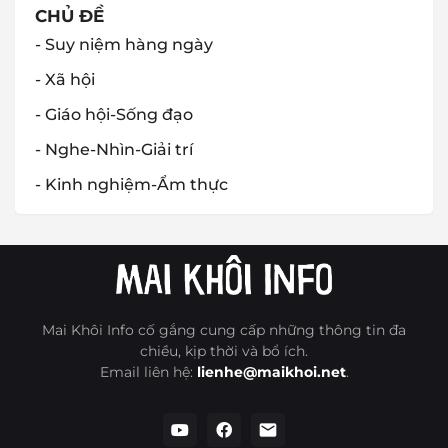
CHỦ ĐỀ
- Suy niệm hàng ngày
- Xã hội
- Giáo hội-Sống đạo
- Nghe-Nhìn-Giải trí
- Kinh nghiệm-Ẩm thực
Mai Khôi Info cố gắng cung cấp những thông tin đa
chiều, kịp thời và bổ ích.
Email liên hệ:
lienhe@maikhoi.net
.