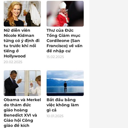
Nữ diễn viên
Thư của Đức
Nicole Kidman
Tổng Giám mục
từng có ý định đi
Cordileone (San
tu trước khi nổi
Francisco) về vấn
tiếng ở
đề nhập cư
Hollywood
15.02.2025
20.02.2025
Obama và Merkel
Bắt đầu bằng
do thám đức
việc không làm
giáo hoàng
gì cả
Benedict XVI và
10.01.2025
Giáo hội Công
giáo để kích