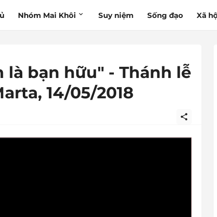
hủ
Nhóm Mai Khôi
Suy niệm
Sống đạo
Xã hộ
 là bạn hữu" - Thánh lễ
arta, 14/05/2018