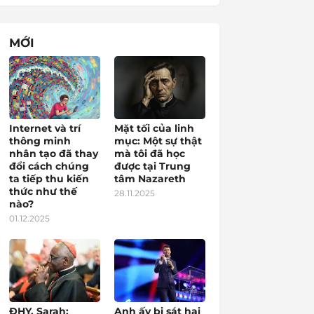
MỚI
Internet và trí
Mặt tối của linh
thông minh
mục: Một sự thật
nhân tạo đã thay
mà tôi đã học
đổi cách chúng
được tại Trung
ta tiếp thu kiến
tâm Nazareth
thức như thế
28.11.2025
nào?
01.12.2025
ĐHY. Sarah:
Anh ấy bị sát hại