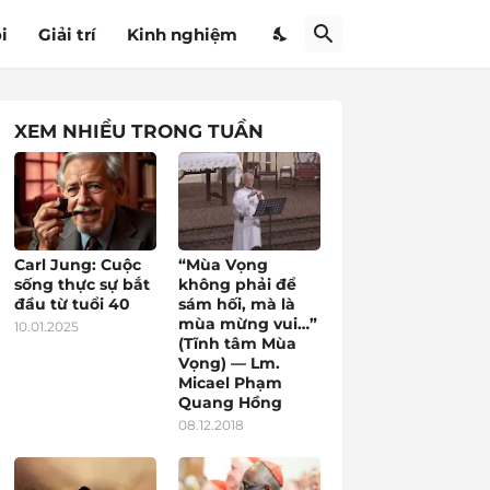
i
Giải trí
Kinh nghiệm
XEM NHIỀU TRONG TUẦN
Carl Jung: Cuộc
“Mùa Vọng
sống thực sự bắt
không phải để
đầu từ tuổi 40
sám hối, mà là
mùa mừng vui…”
10.01.2025
(Tĩnh tâm Mùa
Vọng) — Lm.
Micael Phạm
Quang Hồng
08.12.2018