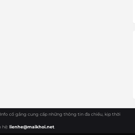
Info cố gắng cung cấp những thông tin đa chiều, kịp thời
n hệ:
lienhe@maikhoi.net
.