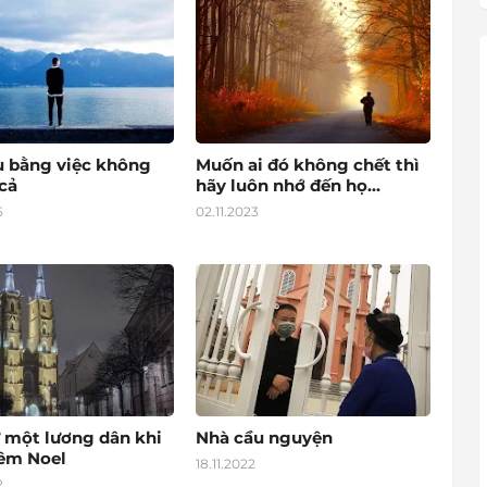
u bằng việc không
Muốn ai đó không chết thì
cả
hãy luôn nhớ đến họ...
5
02.11.2023
 một lương dân khi
Nhà cầu nguyện
đêm Noel
18.11.2022
2