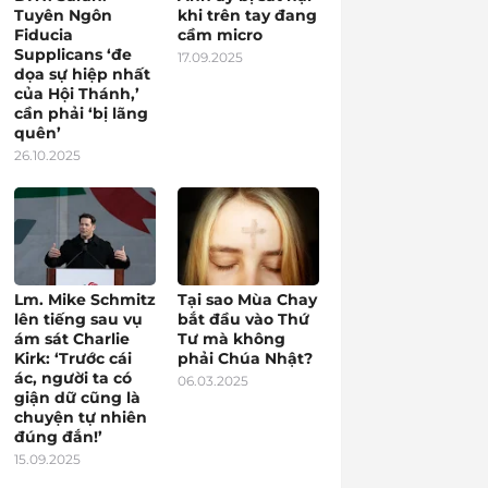
Tuyên Ngôn
khi trên tay đang
Fiducia
cầm micro
Supplicans ‘đe
17.09.2025
dọa sự hiệp nhất
của Hội Thánh,’
cần phải ‘bị lãng
quên’
26.10.2025
Lm. Mike Schmitz
Tại sao Mùa Chay
lên tiếng sau vụ
bắt đầu vào Thứ
ám sát Charlie
Tư mà không
Kirk: ‘Trước cái
phải Chúa Nhật?
ác, người ta có
06.03.2025
giận dữ cũng là
chuyện tự nhiên
đúng đắn!’
15.09.2025