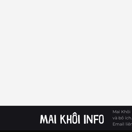
Mai Khôi 
và bổ ích.
Email liê