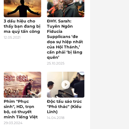
3 dấu hiệu cho
ĐHY. Sarah:
thấy bạn đang bị
Tuyên Ngôn
ma quỷ tấn công
Fiducia
Supplicans ‘đe
12.05.2021
dọa sự hiệp nhất
của Hội Thánh,’
cần phải ‘bị lãng
quên’
25.10.2025
Phim "Phục
Độc tấu sáo trúc
sinh", HD, trọn
"Phó thác" (Kiều
bộ, có thuyết
Linh)
minh Tiếng Việt
14.04.2018
29.03.2024