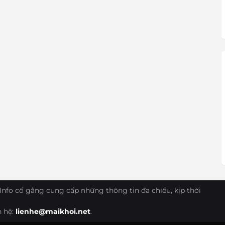
Info cố gắng cung cấp những thông tin đa chiều, kịp thời
n hệ:
lienhe@maikhoi.net
.