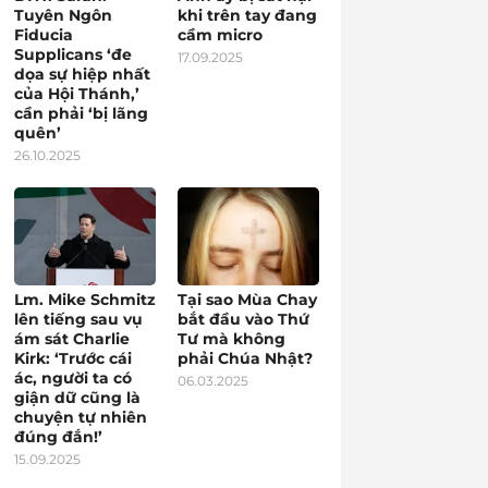
Tuyên Ngôn
khi trên tay đang
Fiducia
cầm micro
Supplicans ‘đe
17.09.2025
dọa sự hiệp nhất
của Hội Thánh,’
cần phải ‘bị lãng
quên’
26.10.2025
Lm. Mike Schmitz
Tại sao Mùa Chay
lên tiếng sau vụ
bắt đầu vào Thứ
ám sát Charlie
Tư mà không
Kirk: ‘Trước cái
phải Chúa Nhật?
ác, người ta có
06.03.2025
giận dữ cũng là
chuyện tự nhiên
đúng đắn!’
15.09.2025