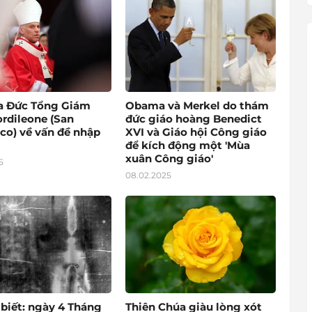
a Đức Tổng Giám
Obama và Merkel do thám
rdileone (San
đức giáo hoàng Benedict
co) về vấn đề nhập
XVI và Giáo hội Công giáo
để kích động một 'Mùa
xuân Công giáo'
5
08.02.2025
 biết: ngày 4 Tháng
Thiên Chúa giàu lòng xót