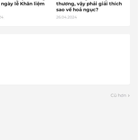
 ngày lễ Khăn liệm
thương, vậy phải giải thích
sao về hoả ngục?
24
26.04.2024
Cũ hơn