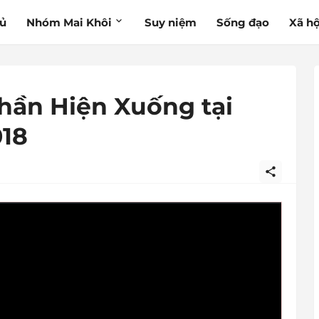
hủ
Nhóm Mai Khôi
Suy niệm
Sống đạo
Xã hộ
hần Hiện Xuống tại
018