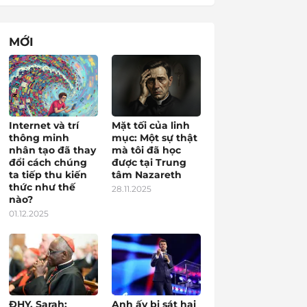
MỚI
Internet và trí
Mặt tối của linh
thông minh
mục: Một sự thật
nhân tạo đã thay
mà tôi đã học
đổi cách chúng
được tại Trung
ta tiếp thu kiến
tâm Nazareth
thức như thế
28.11.2025
nào?
01.12.2025
ĐHY. Sarah:
Anh ấy bị sát hại