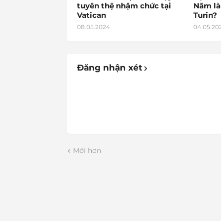
tuyên thệ nhậm chức tại
Năm là
Vatican
Turin?
08.05.2024
04.05.20
Đăng nhận xét
Mới hơn