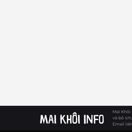
Mai Khôi 
và bổ ích.
Email liê