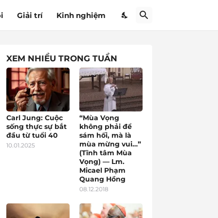
i
Giải trí
Kinh nghiệm
XEM NHIỀU TRONG TUẦN
Carl Jung: Cuộc
“Mùa Vọng
sống thực sự bắt
không phải để
đầu từ tuổi 40
sám hối, mà là
mùa mừng vui…”
10.01.2025
(Tĩnh tâm Mùa
Vọng) — Lm.
Micael Phạm
Quang Hồng
08.12.2018