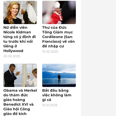
Nữ diễn viên
Thư của Đức
Nicole Kidman
Tổng Giám mục
từng có ý định đi
Cordileone (San
tu trước khi nổi
Francisco) về vấn
tiếng ở
đề nhập cư
Hollywood
15.02.2025
20.02.2025
Obama và Merkel
Bắt đầu bằng
do thám đức
việc không làm
giáo hoàng
gì cả
Benedict XVI và
10.01.2025
Giáo hội Công
giáo để kích