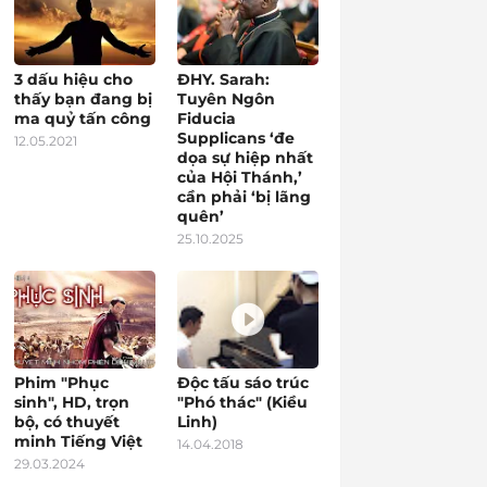
3 dấu hiệu cho
ĐHY. Sarah:
thấy bạn đang bị
Tuyên Ngôn
ma quỷ tấn công
Fiducia
Supplicans ‘đe
12.05.2021
dọa sự hiệp nhất
của Hội Thánh,’
cần phải ‘bị lãng
quên’
25.10.2025
Phim "Phục
Độc tấu sáo trúc
sinh", HD, trọn
"Phó thác" (Kiều
bộ, có thuyết
Linh)
minh Tiếng Việt
14.04.2018
29.03.2024