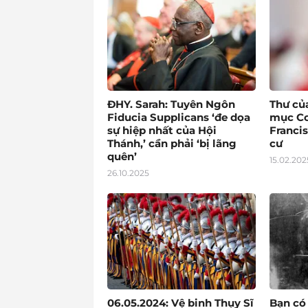
ĐHY. Sarah: Tuyên Ngôn
Thư củ
Fiducia Supplicans ‘đe dọa
mục Co
sự hiệp nhất của Hội
Francis
Thánh,’ cần phải ‘bị lãng
cư
quên’
15.02.202
26.10.2025
06.05.2024: Vệ binh Thụy Sĩ
Bạn có