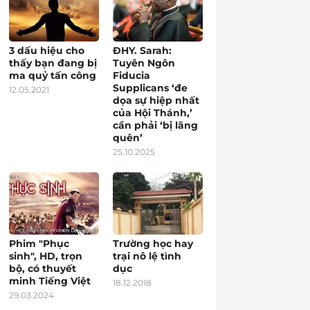
3 dấu hiệu cho
ĐHY. Sarah:
thấy bạn đang bị
Tuyên Ngôn
ma quỷ tấn công
Fiducia
Supplicans ‘đe
12.05.2021
dọa sự hiệp nhất
của Hội Thánh,’
cần phải ‘bị lãng
quên’
25.10.2025
Phim "Phục
Trường học hay
sinh", HD, trọn
trại nô lệ tình
bộ, có thuyết
dục
minh Tiếng Việt
18.12.2018
29.03.2024