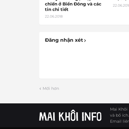
chiến ở Biển Đông và các
22.06.201
tin chi tiết
22.06.2018
Đăng nhận xét
Mới hơn
Mai Khôi 
và bổ ích.
Email liê