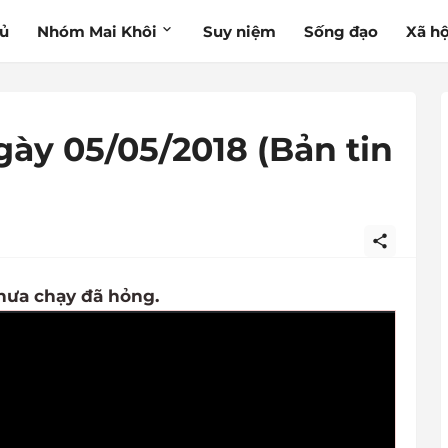
hủ
Nhóm Mai Khôi
Suy niệm
Sống đạo
Xã hộ
gày 05/05/2018 (Bản tin
hưa chạy đã hỏng.