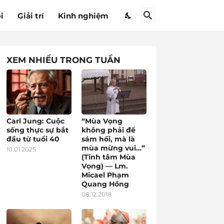
i
Giải trí
Kinh nghiệm
XEM NHIỀU TRONG TUẦN
Carl Jung: Cuộc
“Mùa Vọng
sống thực sự bắt
không phải để
đầu từ tuổi 40
sám hối, mà là
mùa mừng vui…”
10.01.2025
(Tĩnh tâm Mùa
Vọng) — Lm.
Micael Phạm
Quang Hồng
08.12.2018