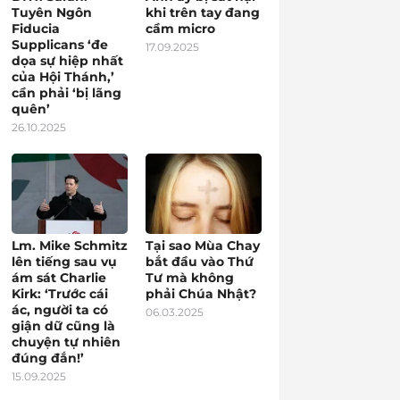
Tuyên Ngôn
khi trên tay đang
Fiducia
cầm micro
Supplicans ‘đe
17.09.2025
dọa sự hiệp nhất
của Hội Thánh,’
cần phải ‘bị lãng
quên’
26.10.2025
Lm. Mike Schmitz
Tại sao Mùa Chay
lên tiếng sau vụ
bắt đầu vào Thứ
ám sát Charlie
Tư mà không
Kirk: ‘Trước cái
phải Chúa Nhật?
ác, người ta có
06.03.2025
giận dữ cũng là
chuyện tự nhiên
đúng đắn!’
15.09.2025