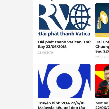
Đài phát thanh Vatican, Thứ
Đài Ch
Bảy 23/06/2018
Chương
Sáu 22
23.06.2018
22.06.201
Truyền hình VOA 22/6/18:
Một số
Malaysia kêu gọi dẹp tàu
22/06/2