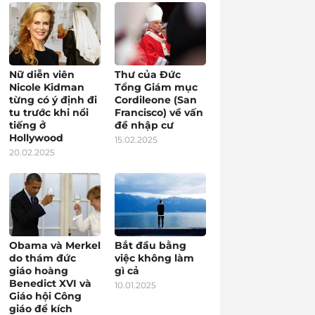
Nữ diễn viên
Thư của Đức
Nicole Kidman
Tổng Giám mục
từng có ý định đi
Cordileone (San
tu trước khi nổi
Francisco) về vấn
tiếng ở
đề nhập cư
Hollywood
15.02.2025
20.02.2025
Obama và Merkel
Bắt đầu bằng
do thám đức
việc không làm
giáo hoàng
gì cả
Benedict XVI và
10.01.2025
Giáo hội Công
giáo để kích