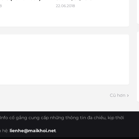
8
22.06.2018
Cũ hơn
Info cố gắng cung cấp những thông tin đa chiều, kịp thời
n hệ:
lienhe@maikhoi.net
.