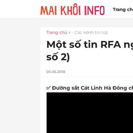
Trang c
Trang chủ
- Các kênh tin tức
Một số tin RFA n
số 2)
05.05.2018
✅ Đường sắt Cát Linh Hà Đông c