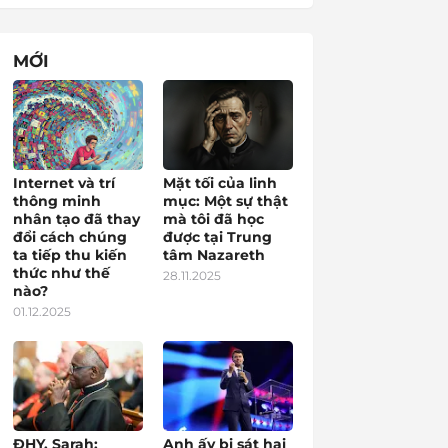
MỚI
Internet và trí
Mặt tối của linh
thông minh
mục: Một sự thật
nhân tạo đã thay
mà tôi đã học
đổi cách chúng
được tại Trung
ta tiếp thu kiến
tâm Nazareth
thức như thế
28.11.2025
nào?
01.12.2025
ĐHY. Sarah:
Anh ấy bị sát hại