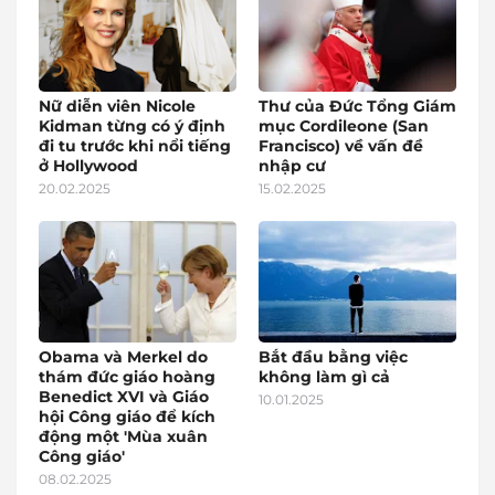
Nữ diễn viên Nicole
Thư của Đức Tổng Giám
Kidman từng có ý định
mục Cordileone (San
đi tu trước khi nổi tiếng
Francisco) về vấn đề
ở Hollywood
nhập cư
20.02.2025
15.02.2025
Obama và Merkel do
Bắt đầu bằng việc
thám đức giáo hoàng
không làm gì cả
Benedict XVI và Giáo
10.01.2025
hội Công giáo để kích
động một 'Mùa xuân
Công giáo'
08.02.2025