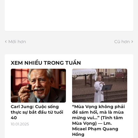
Mới hơn
Cũ hơn
XEM NHIỀU TRONG TUẦN
Carl Jung: Cuộc sống
“Mùa Vọng không phải
thực sự bắt đầu từ tuổi
để sám hối, mà là mùa
40
mừng vui…” (Tĩnh tâm
Mùa Vọng) — Lm.
10.01.2025
Micael Phạm Quang
Hồng