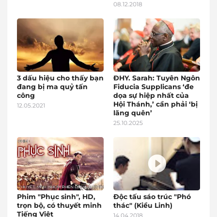
08.12.2018
3 dấu hiệu cho thấy bạn
ĐHY. Sarah: Tuyên Ngôn
đang bị ma quỷ tấn
Fiducia Supplicans ‘đe
công
dọa sự hiệp nhất của
Hội Thánh,’ cần phải ‘bị
12.05.2021
lãng quên’
25.10.2025
Phim "Phục sinh", HD,
Độc tấu sáo trúc "Phó
trọn bộ, có thuyết minh
thác" (Kiều Linh)
Tiếng Việt
14.04.2018