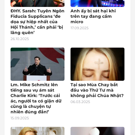
ĐHY. Sarah: Tuyên Ngôn
Anh ấy bị sát hại khi
Fiducia Supplicans ‘đe
trên tay đang cầm
dọa sự hiệp nhất của
micro
Hội Thánh,’ cần phải ‘bị
17.09.2025
lãng quên’
26.10.2025
Lm. Mike Schmitz lên
Tại sao Mùa Chay bắt
tiếng sau vụ ám sát
đầu vào Thứ Tư mà
Charlie Kirk: ‘Trước cái
không phải Chúa Nhật?
ác, người ta có giận dữ
06.03.2025
cũng là chuyện tự
nhiên đúng đắn!’
15.09.2025