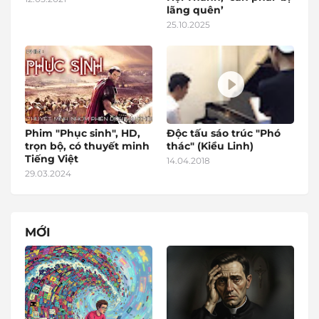
lãng quên’
25.10.2025
Phim "Phục sinh", HD,
Độc tấu sáo trúc "Phó
trọn bộ, có thuyết minh
thác" (Kiều Linh)
Tiếng Việt
14.04.2018
29.03.2024
MỚI