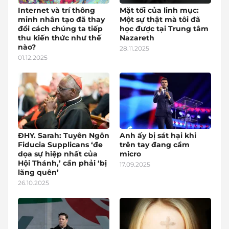
Internet và trí thông
Mặt tối của linh mục:
minh nhân tạo đã thay
Một sự thật mà tôi đã
đổi cách chúng ta tiếp
học được tại Trung tâm
thu kiến thức như thế
Nazareth
nào?
28.11.2025
01.12.2025
ĐHY. Sarah: Tuyên Ngôn
Anh ấy bị sát hại khi
Fiducia Supplicans ‘đe
trên tay đang cầm
dọa sự hiệp nhất của
micro
Hội Thánh,’ cần phải ‘bị
17.09.2025
lãng quên’
26.10.2025