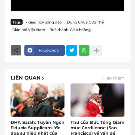
Tags
- Giáo hội-Sống đạo
Dòng Chúa Cứu Thế
Giáo hội Việt Nam
Toà thánh-Giáo hoàng
Facebook
LIÊN QUAN
Hiện thêm
ĐHY. Sarah: Tuyên Ngôn
Thư của Đức Tổng Giám
Fiducia Supplicans ‘đe
mục Cordileone (San
dọa sự hiệp nhất của
Francisco) về vấn đề