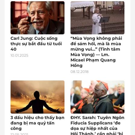
Carl Jung: Cuộc sống
“Mùa Vọng không phải
thực sự bắt đầu từ tuổi
để sám hối, mà là mùa
40
mừng vui…” (Tĩnh tâm
Mùa Vọng) — Lm.
10.01.2025
Micael Phạm Quang
Hồng
08.12.2018
3 dấu hiệu cho thấy bạn
ĐHY. Sarah: Tuyên Ngôn
đang bị ma quỷ tấn
Fiducia Supplicans ‘đe
công
dọa sự hiệp nhất của
Hội Thánh,’ cần phải ‘bị
12.05.2021