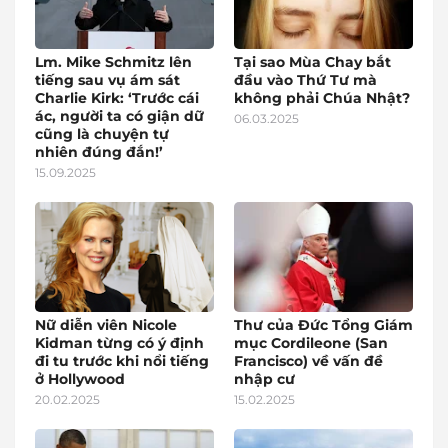
Lm. Mike Schmitz lên
Tại sao Mùa Chay bắt
tiếng sau vụ ám sát
đầu vào Thứ Tư mà
Charlie Kirk: ‘Trước cái
không phải Chúa Nhật?
ác, người ta có giận dữ
06.03.2025
cũng là chuyện tự
nhiên đúng đắn!’
15.09.2025
Nữ diễn viên Nicole
Thư của Đức Tổng Giám
Kidman từng có ý định
mục Cordileone (San
đi tu trước khi nổi tiếng
Francisco) về vấn đề
ở Hollywood
nhập cư
20.02.2025
15.02.2025