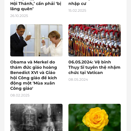
Hội Thánh,’ cần phải ‘bị
nhập cư
lãng quên’
15.02.2025
26.10.2025
Obama và Merkel do
06.05.2024: Vệ binh
thám đức giáo hoàng
Thụy Sĩ tuyên thệ nhậm
Benedict XVI và Giáo
chức tại Vatican
hội Công giáo để kích
08.05.2024
động một 'Mùa xuân
Công giáo'
08.02.2025