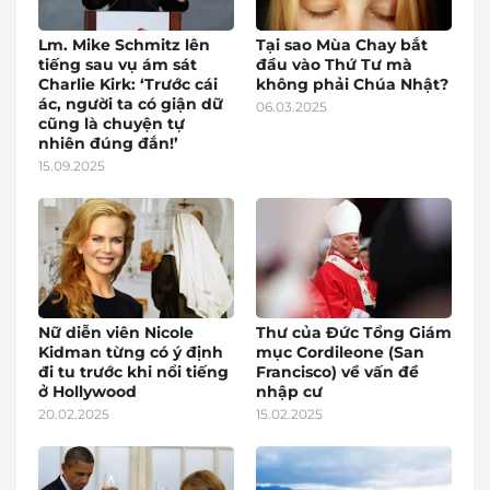
Lm. Mike Schmitz lên
Tại sao Mùa Chay bắt
tiếng sau vụ ám sát
đầu vào Thứ Tư mà
Charlie Kirk: ‘Trước cái
không phải Chúa Nhật?
ác, người ta có giận dữ
06.03.2025
cũng là chuyện tự
nhiên đúng đắn!’
15.09.2025
Nữ diễn viên Nicole
Thư của Đức Tổng Giám
Kidman từng có ý định
mục Cordileone (San
đi tu trước khi nổi tiếng
Francisco) về vấn đề
ở Hollywood
nhập cư
20.02.2025
15.02.2025