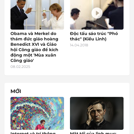
Obama và Merkel do
Độc tấu sáo trúc "Phó
thám đức giáo hoàng
thác" (Kiều Linh)
Benedict XVI và Giáo
14.04.2018
hội Công giáo để kích
động một 'Mùa xuân
Công giáo'
08.02.2025
MỚI
Internet và trí thông
Mặt tối của linh mục: