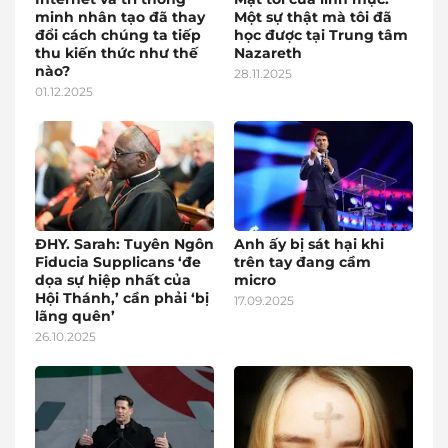
minh nhân tạo đã thay
Một sự thật mà tôi đã
đổi cách chúng ta tiếp
học được tại Trung tâm
thu kiến thức như thế
Nazareth
nào?
28.11.2025
01.12.2025
ĐHY. Sarah: Tuyên Ngôn
Anh ấy bị sát hại khi
Fiducia Supplicans ‘đe
trên tay đang cầm
dọa sự hiệp nhất của
micro
Hội Thánh,’ cần phải ‘bị
17.09.2025
lãng quên’
26.10.2025