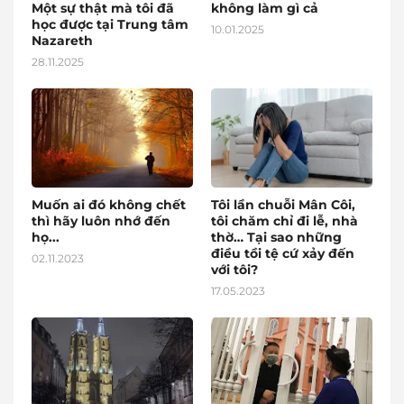
Một sự thật mà tôi đã
không làm gì cả
học được tại Trung tâm
10.01.2025
Nazareth
28.11.2025
Muốn ai đó không chết
Tôi lần chuỗi Mân Côi,
thì hãy luôn nhớ đến
tôi chăm chỉ đi lễ, nhà
họ...
thờ… Tại sao những
điều tồi tệ cứ xảy đến
02.11.2023
với tôi?
17.05.2023