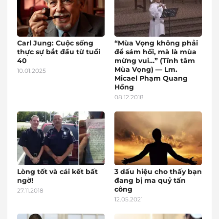
Carl Jung: Cuộc sống
“Mùa Vọng không phải
thực sự bắt đầu từ tuổi
để sám hối, mà là mùa
40
mừng vui…” (Tĩnh tâm
Mùa Vọng) — Lm.
10.01.2025
Micael Phạm Quang
Hồng
08.12.2018
Lòng tốt và cái kết bất
3 dấu hiệu cho thấy bạn
ngờ!
đang bị ma quỷ tấn
công
27.11.2018
12.05.2021