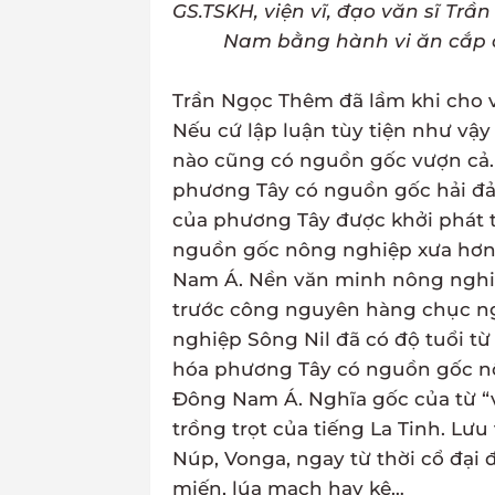
GS.TSKH, viện vĩ, đạo văn sĩ Tr
Nam bằng hành vi ăn cắp 
Trần Ngọc Thêm đã lầm khi cho
Nếu cứ lập luận tùy tiện như vậy
nào cũng có nguồn gốc vượn cả. 
phương Tây có nguồn gốc hải đảo
của phương Tây được khởi phát t
nguồn gốc nông nghiệp xưa hơ
Nam Á. Nền văn minh nông nghiệ
trước công nguyên hàng chục n
nghiệp Sông Nil đã có độ tuổi t
hóa phương Tây có nguồn gốc n
Đông Nam Á. Nghĩa gốc của từ “v
trồng trọt của tiếng La Tinh. Lư
Núp, Vonga, ngay từ thời cổ đại
miến, lúa mạch hay kê…