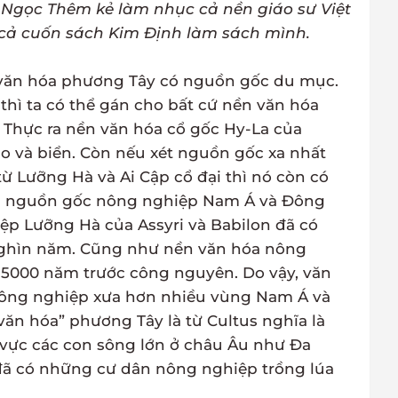
ần Ngọc Thêm kẻ làm nhục cả nền giáo sư Việt
cả cuốn sách Kim Định làm sách mình.
 văn hóa phương Tây có nguồn gốc du mục.
 thì ta có thể gán cho bất cứ nền văn hóa
Thực ra nền văn hóa cổ gốc Hy-La của
 và biển. Còn nếu xét nguồn gốc xa nhất
ừ Lưỡng Hà và Ai Cập cổ đại thì nó còn có
n nguồn gốc nông nghiệp Nam Á và Đông
p Lưỡng Hà của Assyri và Babilon đã có
ghìn năm. Cũng như nền văn hóa nông
ừ 5000 năm trước công nguyên. Do vậy, văn
ông nghiệp xưa hơn nhiều vùng Nam Á và
ăn hóa” phương Tây là từ Cultus nghĩa là
u vực các con sông lớn ở châu Âu như Đa
 đã có những cư dân nông nghiệp trồng lúa