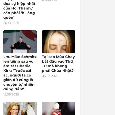
dọa sự hiệp nhất
của Hội Thánh,’
cần phải ‘bị lãng
quên’
26.10.2025
Lm. Mike Schmitz
Tại sao Mùa Chay
lên tiếng sau vụ
bắt đầu vào Thứ
ám sát Charlie
Tư mà không
Kirk: ‘Trước cái
phải Chúa Nhật?
ác, người ta có
06.03.2025
giận dữ cũng là
chuyện tự nhiên
đúng đắn!’
15.09.2025