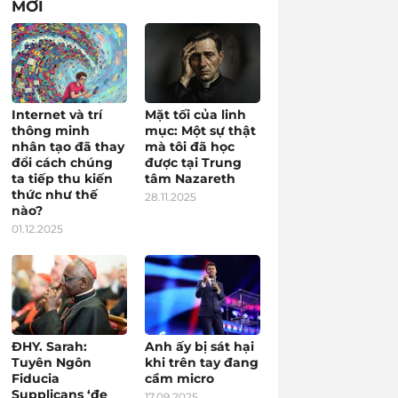
MỚI
Internet và trí
Mặt tối của linh
thông minh
mục: Một sự thật
nhân tạo đã thay
mà tôi đã học
đổi cách chúng
được tại Trung
ta tiếp thu kiến
tâm Nazareth
thức như thế
28.11.2025
nào?
01.12.2025
ĐHY. Sarah:
Anh ấy bị sát hại
Tuyên Ngôn
khi trên tay đang
Fiducia
cầm micro
Supplicans ‘đe
17.09.2025