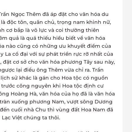
 Trần Ngọc Thêm đã áp đặt cho văn hóa du
là độc tôn, quân chủ, trọng nam khinh nữ,
h cơ bắp là võ lực và coi thường thiên
êm quả là quá thiếu hiểu biết về văn hóa
hóa nào cũng có những ưu khuyết điểm của
y La cổ đại với sự phát triển rực rỡ nhất của
t, đặt cơ sở cho văn hóa phương Tây sau này,
gược lại điều ông Thêm vừa chỉ ra. Trần
 lịch sử khác là gán cho Hoa tộc có nguồn
 trước công nguyên khi Hoa tộc định cư
ông Hoàng Hà, văn hóa của họ đã là văn hóa
c tràn xuống phương Nam, vượt sông Dương
 đến cuối nhà Chu thì vùng đất Hoa Nam đã
 Lạc Việt chúng ta thôi.