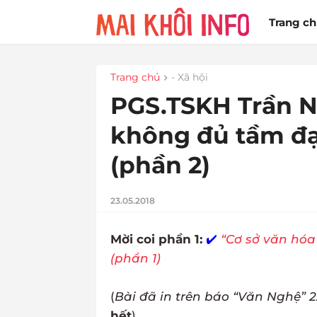
Trang c
Trang chủ
- Xã hội
PGS.TSKH Trần N
không đủ tầm đạ
(phần 2)
23.05.2018
Mời coi phần 1:
✔️
“Cơ sở văn hóa
(phần 1)
(
Bài đã in trên báo “Văn Nghệ” 
hết
)
.