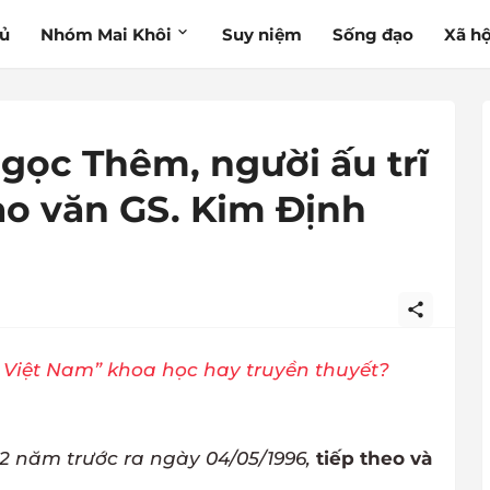
hủ
Nhóm Mai Khôi
Suy niệm
Sống đạo
Xã hộ
gọc Thêm, người ấu trĩ
o văn GS. Kim Định
 Việt Nam” khoa học hay truyền thuyết?
22 năm trước ra ngày 04/05/1996,
tiếp theo và