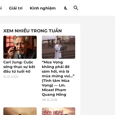
i
Giải trí
Kinh nghiệm
XEM NHIỀU TRONG TUẦN
Carl Jung: Cuộc
“Mùa Vọng
sống thực sự bắt
không phải để
đầu từ tuổi 40
sám hối, mà là
mùa mừng vui…”
10.01.2025
(Tĩnh tâm Mùa
Vọng) — Lm.
Micael Phạm
Quang Hồng
08.12.2018