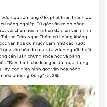
ừ vượn qua ăn lông ở lỗ, phát triển thành du
h cư nông nghiệp. Từ gốc văn minh nông
trọt với chăn nuôi mà tiến dần lên văn minh
. Tại sao Trần Ngọc Thêm cứ khăng khăng
gốc văn hóa du mục? Làm như các nước
 qua văn hóa du mục, từ vượn người thoắt
hông cần luận chứng khoa học và bằng
ết: “Điển hình cho loại gốc du mục (trọng
 Tây, còn điển hình gốc văn hóa nông
n hóa phương Đông” (tr. 26).