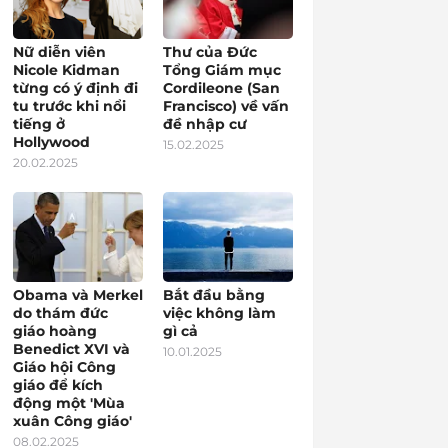
Nữ diễn viên
Thư của Đức
Nicole Kidman
Tổng Giám mục
từng có ý định đi
Cordileone (San
tu trước khi nổi
Francisco) về vấn
tiếng ở
đề nhập cư
Hollywood
15.02.2025
20.02.2025
Obama và Merkel
Bắt đầu bằng
do thám đức
việc không làm
giáo hoàng
gì cả
Benedict XVI và
10.01.2025
Giáo hội Công
giáo để kích
động một 'Mùa
xuân Công giáo'
08.02.2025