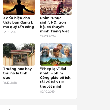
3 dấu hiệu cho
Phim "Phục
thấy bạn đang bị
sinh", HD, trọn
ma quỷ tấn công
bộ, có thuyết
minh Tiếng Việt
12.05.2021
29.03.2024
Trường học hay
“Phép lạ vĩ đại
trại nô lệ tình
nhất” - phim
dục
Công giáo bổ ích,
tải về bản HD,
18.12.2018
thuyết minh
02.10.2019