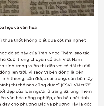
oa học và văn hóa
ì thưa thốt không biết dựa cột mà nghe”:
 học đồ sộ này của Trần Ngọc Thêm, sao tác
“Chú Cuội trong chuyện cổ tích Việt Nam
n sinh trong vườn thì dặn vợ: có đái thì đái
ông lên trời. Vì sao? Vì bên đông là bên
inh thiêng, cần được coi trọng: còn bên tây
ình) thì thế nào cũng được” (CSVHVN tr.78).
tốt đẹp của loài người, ở trang 32, ông Thêm
nền văn hóa nông nghiệp, còn hầu hết tính
n đẩy cho phương Bắc và phương Tây là gốc