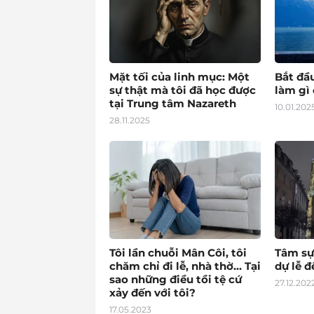
Mặt tối của linh mục: Một
Bắt đầ
sự thật mà tôi đã học được
làm gì 
tại Trung tâm Nazareth
10.01.202
28.11.2025
Tôi lần chuỗi Mân Côi, tôi
Tâm sự
chăm chỉ đi lễ, nhà thờ… Tại
dự lễ 
sao những điều tồi tệ cứ
27.12.202
xảy đến với tôi?
17.05.2023