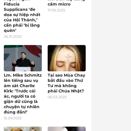
Fiducia
cầm micro
Supplicans ‘đe
17.09.2025
dọa sự hiệp nhất
của Hội Thánh,’
cần phải ‘bị lãng
quên’
26.10.2025
Lm. Mike Schmitz
Tại sao Mùa Chay
lên tiếng sau vụ
bắt đầu vào Thứ
ám sát Charlie
Tư mà không
Kirk: ‘Trước cái
phải Chúa Nhật?
ác, người ta có
06.03.2025
giận dữ cũng là
chuyện tự nhiên
đúng đắn!’
15.09.2025