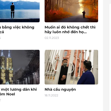
u bằng việc không
Muốn ai đó không chết thì
cả
hãy luôn nhớ đến họ...
5
02.11.2023
 một lương dân khi
Nhà cầu nguyện
đêm Noel
18.11.2022
2