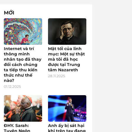
MỚI
Internet và trí
Mặt tối của linh
thông minh
mục: Một sự thật
nhân tạo đã thay
mà tôi đã học
đổi cách chúng
được tại Trung
ta tiếp thu kiến
tâm Nazareth
thức như thế
28.11.2025
nào?
01.12.2025
ĐHY. Sarah:
Anh ấy bị sát hại
Tuyên Ngôn
khi trên tay đang