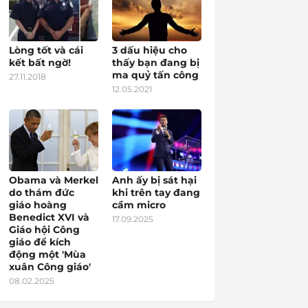
Lòng tốt và cái
3 dấu hiệu cho
kết bất ngờ!
thấy bạn đang bị
ma quỷ tấn công
27.11.2018
12.05.2021
Obama và Merkel
Anh ấy bị sát hại
do thám đức
khi trên tay đang
giáo hoàng
cầm micro
Benedict XVI và
17.09.2025
Giáo hội Công
giáo để kích
động một 'Mùa
xuân Công giáo'
08.02.2025