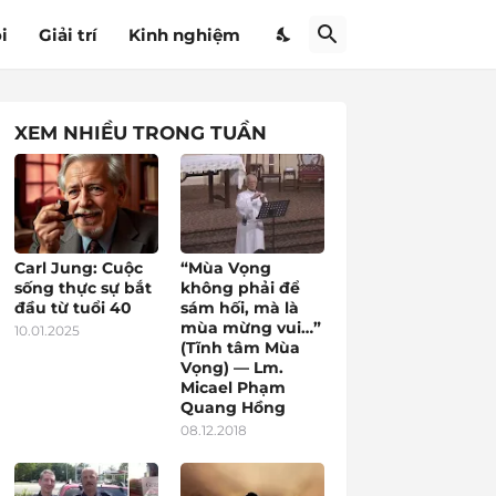
i
Giải trí
Kinh nghiệm
XEM NHIỀU TRONG TUẦN
Carl Jung: Cuộc
“Mùa Vọng
sống thực sự bắt
không phải để
đầu từ tuổi 40
sám hối, mà là
mùa mừng vui…”
10.01.2025
(Tĩnh tâm Mùa
Vọng) — Lm.
Micael Phạm
Quang Hồng
08.12.2018