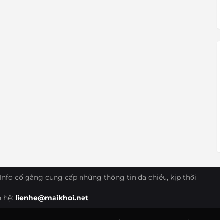
Info cố gắng cung cấp những thông tin đa chiều, kịp thời
n hệ:
lienhe@maikhoi.net
.