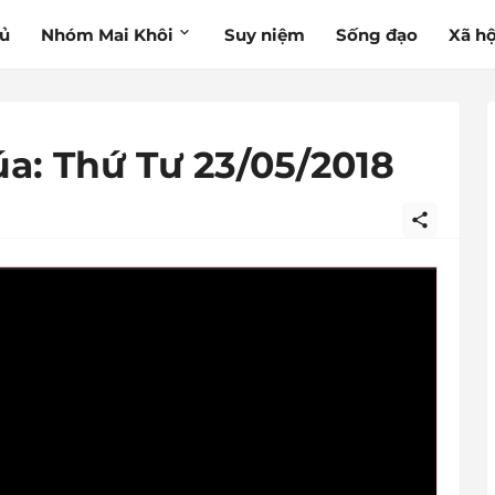
hủ
Nhóm Mai Khôi
Suy niệm
Sống đạo
Xã hộ
a: Thứ Tư 23/05/2018