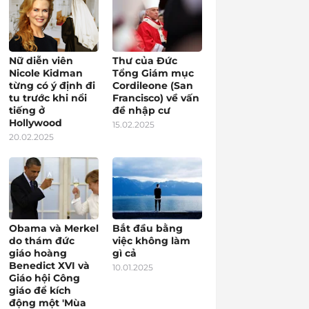
Nữ diễn viên
Thư của Đức
Nicole Kidman
Tổng Giám mục
từng có ý định đi
Cordileone (San
tu trước khi nổi
Francisco) về vấn
tiếng ở
đề nhập cư
Hollywood
15.02.2025
20.02.2025
Obama và Merkel
Bắt đầu bằng
do thám đức
việc không làm
giáo hoàng
gì cả
Benedict XVI và
10.01.2025
Giáo hội Công
giáo để kích
động một 'Mùa