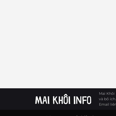
Mai Khôi 
và bổ ích.
Email liê