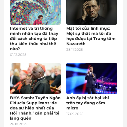
Internet và trí thông
Mặt tối của linh mục:
minh nhân tạo đã thay
Một sự thật mà tôi đã
đổi cách chúng ta tiếp
học được tại Trung tâm
thu kiến thức như thế
Nazareth
nào?
28.11.2025
01.12.2025
ĐHY. Sarah: Tuyên Ngôn
Anh ấy bị sát hại khi
Fiducia Supplicans ‘đe
trên tay đang cầm
dọa sự hiệp nhất của
micro
Hội Thánh,’ cần phải ‘bị
17.09.2025
lãng quên’
26.10.2025