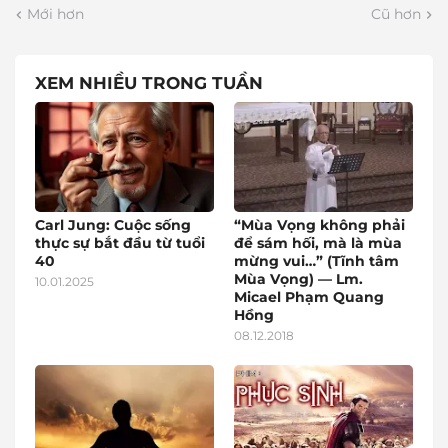
Mới hơn
Cũ hơn
XEM NHIỀU TRONG TUẦN
Carl Jung: Cuộc sống
“Mùa Vọng không phải
thực sự bắt đầu từ tuổi
để sám hối, mà là mùa
40
mừng vui…” (Tĩnh tâm
Mùa Vọng) — Lm.
10.01.2025
Micael Phạm Quang
Hồng
08.12.2018