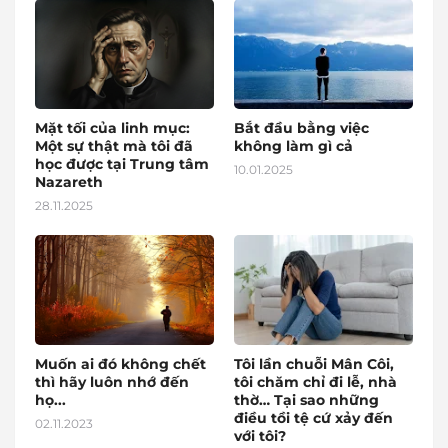
Mặt tối của linh mục:
Bắt đầu bằng việc
Một sự thật mà tôi đã
không làm gì cả
học được tại Trung tâm
10.01.2025
Nazareth
28.11.2025
Muốn ai đó không chết
Tôi lần chuỗi Mân Côi,
thì hãy luôn nhớ đến
tôi chăm chỉ đi lễ, nhà
họ...
thờ… Tại sao những
điều tồi tệ cứ xảy đến
02.11.2023
với tôi?