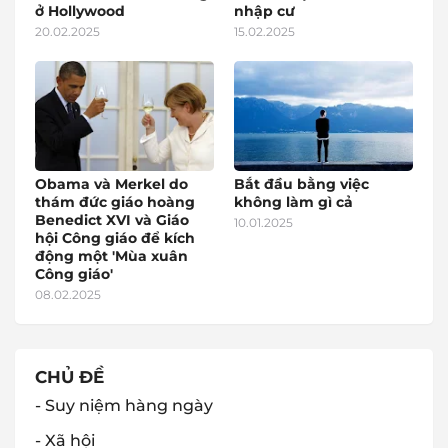
ở Hollywood
nhập cư
20.02.2025
15.02.2025
Obama và Merkel do
Bắt đầu bằng việc
thám đức giáo hoàng
không làm gì cả
Benedict XVI và Giáo
10.01.2025
hội Công giáo để kích
động một 'Mùa xuân
Công giáo'
08.02.2025
CHỦ ĐỀ
- Suy niệm hàng ngày
- Xã hội