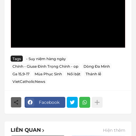
Tags
- Suy niệm hàng ngày
Chính - Giuse Đinh Trọng Chính - op
Dòng Đa Minh
Ga 15,9-17
Mùa Phục Sinh
Nổi bật
Thánh lễ
VietCatholicNews
Facebook
LIÊN QUAN
Hiện thêm