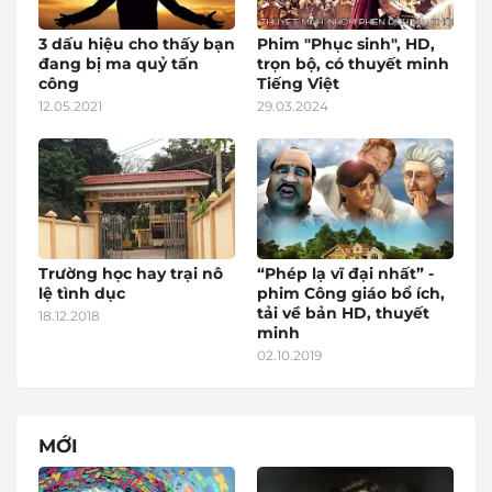
3 dấu hiệu cho thấy bạn
Phim "Phục sinh", HD,
đang bị ma quỷ tấn
trọn bộ, có thuyết minh
công
Tiếng Việt
12.05.2021
29.03.2024
Trường học hay trại nô
“Phép lạ vĩ đại nhất” -
lệ tình dục
phim Công giáo bổ ích,
tải về bản HD, thuyết
18.12.2018
minh
02.10.2019
MỚI