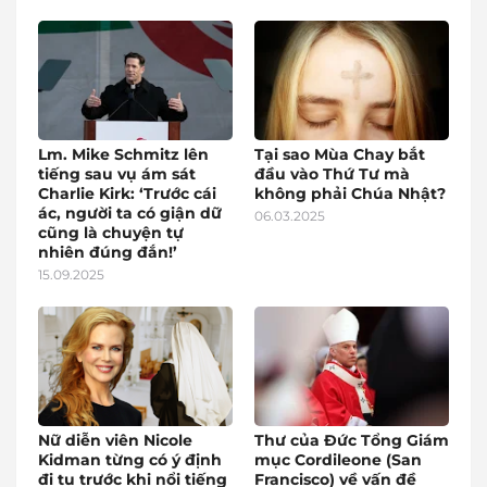
Lm. Mike Schmitz lên
Tại sao Mùa Chay bắt
tiếng sau vụ ám sát
đầu vào Thứ Tư mà
Charlie Kirk: ‘Trước cái
không phải Chúa Nhật?
ác, người ta có giận dữ
06.03.2025
cũng là chuyện tự
nhiên đúng đắn!’
15.09.2025
Nữ diễn viên Nicole
Thư của Đức Tổng Giám
Kidman từng có ý định
mục Cordileone (San
đi tu trước khi nổi tiếng
Francisco) về vấn đề