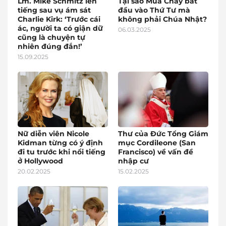
Lm. Mike Schmitz lên
Tại sao Mùa Chay bắt
tiếng sau vụ ám sát
đầu vào Thứ Tư mà
Charlie Kirk: ‘Trước cái
không phải Chúa Nhật?
ác, người ta có giận dữ
06.03.2025
cũng là chuyện tự
nhiên đúng đắn!’
15.09.2025
Nữ diễn viên Nicole
Thư của Đức Tổng Giám
Kidman từng có ý định
mục Cordileone (San
đi tu trước khi nổi tiếng
Francisco) về vấn đề
ở Hollywood
nhập cư
20.02.2025
15.02.2025