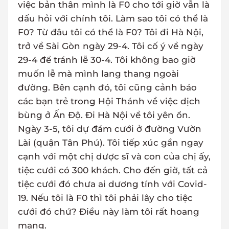
việc bản thân mình là F0 cho tới giờ vẫn là
dấu hỏi với chính tôi. Làm sao tôi có thể là
F0? Từ đâu tôi có thể là F0? Tôi đi Hà Nội,
trở về Sài Gòn ngày 29-4. Tôi cố ý về ngày
29-4 để tránh lễ 30-4. Tôi không bao giờ
muốn lễ mà mình lang thang ngoài
đường. Bên cạnh đó, tôi cũng cảnh báo
các bạn trẻ trong Hội Thánh về việc dịch
bùng ở Ấn Độ. Đi Hà Nội về tôi yên ổn.
Ngày 3-5, tôi dự đám cưới ở đường Vườn
Lài (quận Tân Phú). Tôi tiếp xúc gần ngay
cạnh với một chị dược sĩ và con của chị ấy,
tiệc cưới có 300 khách. Cho đến giờ, tất cả
tiệc cưới đó chưa ai dương tính với Covid-
19. Nếu tôi là F0 thì tôi phải lây cho tiệc
cưới đó chứ? Điều này làm tôi rất hoang
mang.