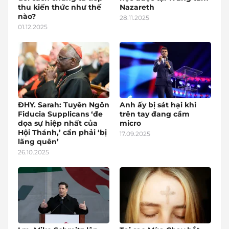
thu kiến thức như thế
Nazareth
nào?
28.11.2025
01.12.2025
ĐHY. Sarah: Tuyên Ngôn
Anh ấy bị sát hại khi
Fiducia Supplicans ‘đe
trên tay đang cầm
dọa sự hiệp nhất của
micro
Hội Thánh,’ cần phải ‘bị
17.09.2025
lãng quên’
26.10.2025