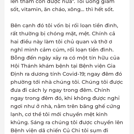
lên thăm con được nữa". Tôi uống giảm
sốt, vitamin, ăn cháo, xông... thì hết sốt.
Bên cạnh đó tôi vốn bị rối loạn tiền đình,
rất thường bị chóng mặt, mệt. Chính cả
hai điều này làm tôi chủ quan và thờ ơ
nghĩ mình cảm cúm, rối loạn tiền đình.
Bỗng đến ngày xảy ra có một tín hữu của
Hội Thánh khám bệnh tại Bệnh viện Gia
Định ra dương tính Covid-19; ngay đêm đó
phường tới nhà chúng tôi. Chúng tôi được
đưa đi cách ly ngay trong đêm. Chính
ngay trong đêm đó, khi không được nghỉ
ngơi như ở nhà, nằm trên băng ghế cứng
lạnh, cơ thể tôi mới chuyển mệt kinh
khủng. Sáng ra chúng tôi được chuyển lên
Bệnh viện dã chiến Củ Chi tôi sụm đi