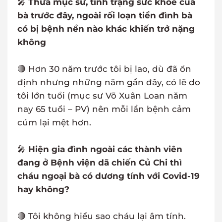
🎤
Thưa mục sư, tình trạng sức khoẻ của
bà trước đây, ngoài rối loạn tiền đình bà
có bị bệnh nền nào khác khiến trở nặng
không
🔴 Hơn 30 năm trước tôi bị lao, dù đã ổn
định nhưng những năm gần đây, có lẽ do
tôi lớn tuổi (mục sư Võ Xuân Loan năm
nay 65 tuổi – PV) nên mỗi lần bệnh cảm
cúm lại mệt hơn.
🎤
Hiện gia đình ngoài các thành viên
đang ở Bệnh viện dã chiến Củ Chi thì
cháu ngoại bà có dương tính với Covid-19
hay không?
🔴 Tôi không hiểu sao cháu lại âm tính.