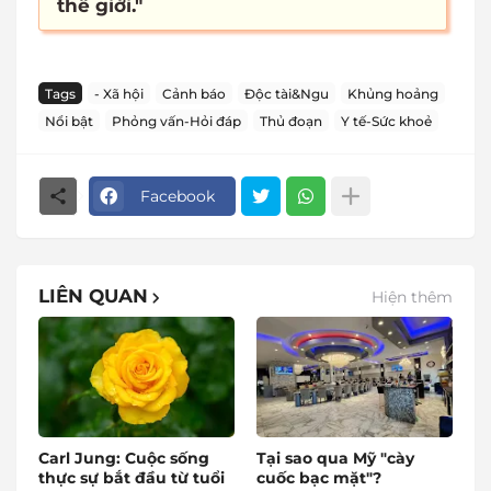
thế giới."
Tags
- Xã hội
Cảnh báo
Độc tài&Ngu
Khủng hoảng
Nổi bật
Phỏng vấn-Hỏi đáp
Thủ đoạn
Y tế-Sức khoẻ
Facebook
LIÊN QUAN
Hiện thêm
Carl Jung: Cuộc sống
Tại sao qua Mỹ "cày
thực sự bắt đầu từ tuổi
cuốc bạc mặt"?