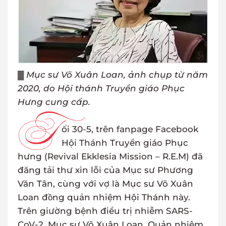
▓
Mục sư Võ Xuân Loan, ảnh chụp từ năm
2020, do Hội thánh Truyền giáo Phục
Hưng cung cấp.
T
ối 30-5, trên fanpage Facebook
Hội Thánh Truyền giáo Phục
hưng (Revival Ekklesia Mission – R.E.M) đã
đăng tải thư xin lỗi của Mục sư Phương
Văn Tân, cùng với vợ là Mục sư Võ Xuân
Loan đồng quản nhiệm Hội Thánh này.
Trên giường bệnh điều trị nhiễm SARS-
CoV-2, Mục sư Võ Xuân Loan, Quản nhiệm