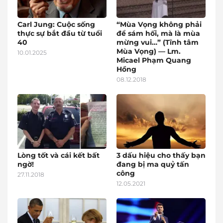
Carl Jung: Cuộc sống
“Mùa Vọng không phải
thực sự bắt đầu từ tuổi
để sám hối, mà là mùa
40
mừng vui…” (Tĩnh tâm
Mùa Vọng) — Lm.
10.01.2025
Micael Phạm Quang
Hồng
08.12.2018
Lòng tốt và cái kết bất
3 dấu hiệu cho thấy bạn
ngờ!
đang bị ma quỷ tấn
công
27.11.2018
12.05.2021