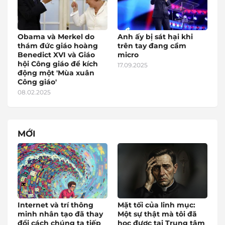
Obama và Merkel do
Anh ấy bị sát hại khi
thám đức giáo hoàng
trên tay đang cầm
Benedict XVI và Giáo
micro
hội Công giáo để kích
17.09.2025
động một 'Mùa xuân
Công giáo'
08.02.2025
MỚI
Internet và trí thông
Mặt tối của linh mục:
minh nhân tạo đã thay
Một sự thật mà tôi đã
đổi cách chúng ta tiếp
học được tại Trung tâm