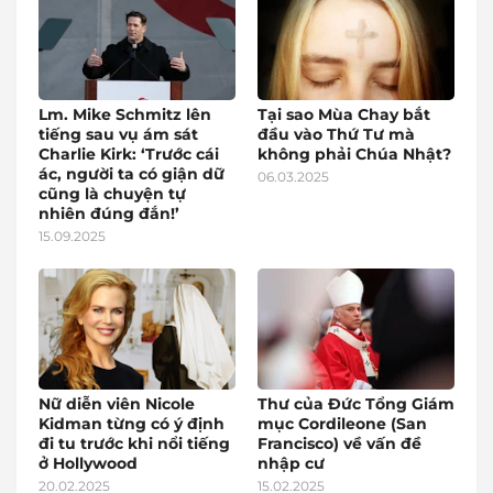
Lm. Mike Schmitz lên
Tại sao Mùa Chay bắt
tiếng sau vụ ám sát
đầu vào Thứ Tư mà
Charlie Kirk: ‘Trước cái
không phải Chúa Nhật?
ác, người ta có giận dữ
06.03.2025
cũng là chuyện tự
nhiên đúng đắn!’
15.09.2025
Nữ diễn viên Nicole
Thư của Đức Tổng Giám
Kidman từng có ý định
mục Cordileone (San
đi tu trước khi nổi tiếng
Francisco) về vấn đề
ở Hollywood
nhập cư
20.02.2025
15.02.2025