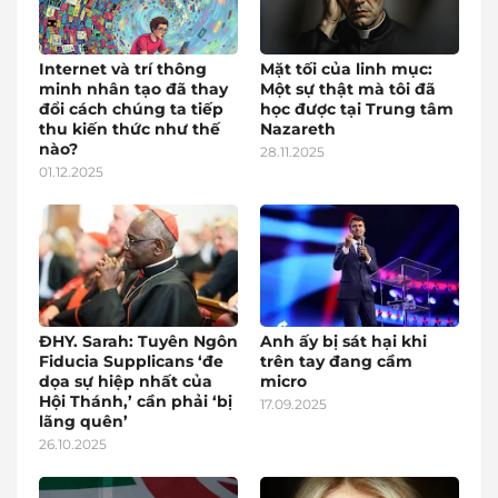
Internet và trí thông
Mặt tối của linh mục:
minh nhân tạo đã thay
Một sự thật mà tôi đã
đổi cách chúng ta tiếp
học được tại Trung tâm
thu kiến thức như thế
Nazareth
nào?
28.11.2025
01.12.2025
ĐHY. Sarah: Tuyên Ngôn
Anh ấy bị sát hại khi
Fiducia Supplicans ‘đe
trên tay đang cầm
dọa sự hiệp nhất của
micro
Hội Thánh,’ cần phải ‘bị
17.09.2025
lãng quên’
26.10.2025