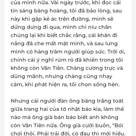
của mình nữa. Vài ngày trước, khi đọc cái
tin sáng bàng hoàng, tôi đã bảo lòng, sau
này khi gặp kẻ ác trên đường, mình sẽ
dửng dưng đi qua, mình chỉ níu chân
chúng lại khi biết chắc rằng, cái khăn đi
nắng đã che mất mặt mình, và sau lưng
mình có hàng trăm người giúp sức. Trời ơi,
chính cái ý nghĩ rúm ró đã khiến trong tôi
không còn Vân Tiên. Chàng cương trực và
dũng mãnh, nhưng chàng cũng nhạy
cảm, khi phát hiện ra, tôi chọn sống hèn.
Nhưng cái người đàn ông băng trắng toát
giữa trang hai của tờ nhật báo kia, làm thế
nào mà ông già bán báo biết anh không
còn Vân Tiên nữa. Ông già cười buồn, “Bói
chơi thôi. Phải trải đời, có đau thì mới hiểu.