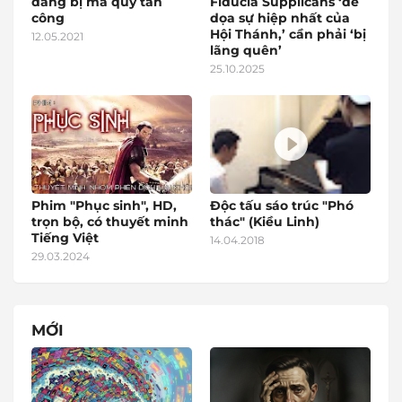
đang bị ma quỷ tấn
Fiducia Supplicans ‘đe
công
dọa sự hiệp nhất của
Hội Thánh,’ cần phải ‘bị
12.05.2021
lãng quên’
25.10.2025
Phim "Phục sinh", HD,
Độc tấu sáo trúc "Phó
trọn bộ, có thuyết minh
thác" (Kiều Linh)
Tiếng Việt
14.04.2018
29.03.2024
MỚI