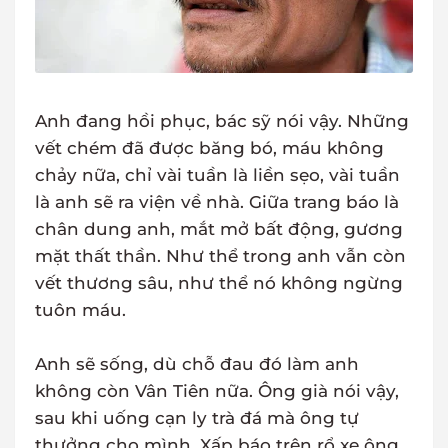
Anh đang hồi phục, bác sỹ nói vậy. Những
vết chém đã được băng bó, máu không
chảy nữa, chỉ vài tuần là liền sẹo, vài tuần
là anh sẽ ra viện về nhà. Giữa trang báo là
chân dung anh, mắt mở bất động, gương
mặt thất thần. Như thể trong anh vẫn còn
vết thương sâu, như thể nó không ngừng
tuôn máu.
Anh sẽ sống, dù chỗ đau đó làm anh
không còn Vân Tiên nữa. Ông già nói vậy,
sau khi uống cạn ly trà đá mà ông tự
thưởng cho mình. Xấp báo trên rổ xe ông