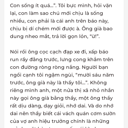
Con sống ít quá…”. Tôi bực mình, hỏi vặn
lại, con làm sao chú mới chịu là sống
nhiều, con phải là cái anh trên báo này,
chịu bị dí chém mới được à. Ông già bao
dung nheo mắt, trả lời gọn lỏn, “ừ!”.
Nói rồi ông cọc cạch đạp xe đi, xấp báo
run rẩy đằng trước, lưng cong khẳm trên
con đường ròng ròng nắng. Người bạn
ngồi cạnh tôi ngậm ngùi, “mười sáu năm
trước, ông già này là thầy tôi…”. Không
riêng mình anh, một nửa thị xã nhỏ nhắn
này gọi ông già bằng thầy, một ông thầy
rất dịu dàng, dạy giỏi, nhớ dai. Và do nhớ
dai nên thầy biết cái vách quán cơm sườn
của vợ anh hiệu trưởng chính là những