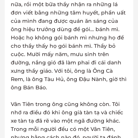
nữa, rồi một bữa thầy nhận ra những lá
đơn viết bằng những tâm huyết, phẩn uất
của mình đang được quán ăn sáng của
ông hiệu trưởng dùng để gói… bánh mì.
Hoặc họ không gói bánh mì nhưng họ để
cho thầy thấy họ gói bánh mì. Thầy bỏ
cuộc. Mười mấy năm, mưu sinh trên
đường, nắng gió đã làm phai đi cái danh
xưng thầy giáo. Với tôi, ông là Ông Cà
Rem, là ông Tàu Hủ, ông Đậu Nành, giờ thì
ông Bán Báo.
Vân Tiên trong ông cũng không còn. Tôi
nhớ ra điều đó khi ông già tàn tạ và chiếc
xe tàn tạ đã rẽ vào một ngã đường khác.
Trong mỗi người đều có một Vân Tiên,
nhưng bằng cách nào đó, người ta đánh