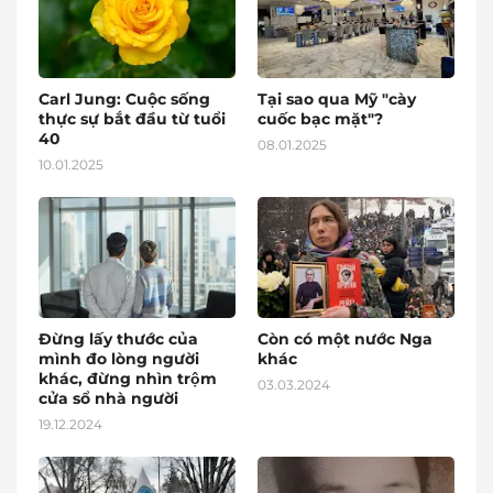
Carl Jung: Cuộc sống
Tại sao qua Mỹ "cày
thực sự bắt đầu từ tuổi
cuốc bạc mặt"?
40
08.01.2025
10.01.2025
Đừng lấy thước của
Còn có một nước Nga
mình đo lòng người
khác
khác, đừng nhìn trộm
03.03.2024
cửa sổ nhà người
19.12.2024