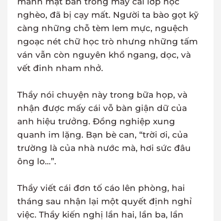
mảnh mặt bàn trong mấy cái lớp học
nghèo, đã bị cạy mất. Người ta bào gọt kỹ
càng những chỗ tèm lem mực, nguệch
ngoạc nét chữ học trò nhưng những tấm
ván vẫn còn nguyên khổ ngang, dọc, và
vết đinh nham nhở.
Thầy nói chuyện này trong bữa họp, và
nhận được mấy cái vỗ bàn giận dữ của
anh hiệu trưởng. Đồng nghiệp xung
quanh im lặng. Bạn bè can, “trời ơi, của
trường là của nhà nước mà, hơi sức đâu
ông lo…”.
Thầy viết cái đơn tố cáo lên phòng, hai
tháng sau nhận lại một quyết định nghỉ
việc. Thầy kiến nghị lần hai, lần ba, lần