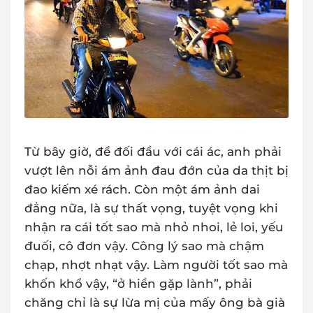
Từ bây giờ, để đối đầu với cái ác, anh phải
vượt lên nỗi ám ảnh đau đớn của da thịt bị
đao kiếm xé rách. Còn một ám ảnh dai
đẳng nữa, là sự thất vọng, tuyệt vọng khi
nhận ra cái tốt sao mà nhỏ nhoi, lẻ loi, yếu
đuối, cô đơn vậy. Công lý sao mà chậm
chạp, nhợt nhạt vậy. Làm người tốt sao mà
khốn khổ vậy, “ở hiền gặp lành”, phải
chăng chỉ là sự lừa mị của mấy ông bà già