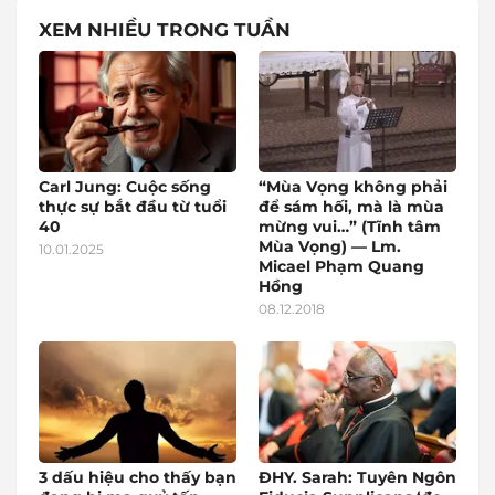
XEM NHIỀU TRONG TUẦN
Carl Jung: Cuộc sống
“Mùa Vọng không phải
thực sự bắt đầu từ tuổi
để sám hối, mà là mùa
40
mừng vui…” (Tĩnh tâm
Mùa Vọng) — Lm.
10.01.2025
Micael Phạm Quang
Hồng
08.12.2018
3 dấu hiệu cho thấy bạn
ĐHY. Sarah: Tuyên Ngôn