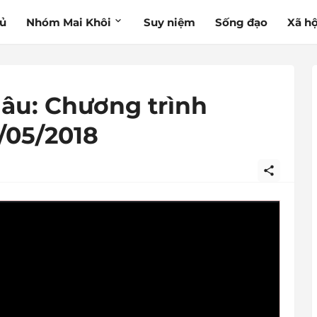
hủ
Nhóm Mai Khôi
Suy niệm
Sống đạo
Xã hộ
âu: Chương trình
/05/2018