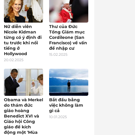
Nữ diễn viên
Thư của Đức
Nicole Kidman
Tổng Giám mục
từng có ý định đi
Cordileone (San
tu trước khi nổi
Francisco) về vấn
tiếng ở
đề nhập cư
Hollywood
15.02.2025
20.02.2025
Obama và Merkel
Bắt đầu bằng
do thám đức
việc không làm
giáo hoàng
gì cả
Benedict XVI và
10.01.2025
Giáo hội Công
giáo để kích
động một 'Mùa