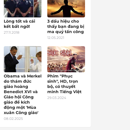
Lòng tốt và cái
3 dấu hiệu cho
kết bất ngờ!
thấy bạn đang bị
ma quỷ tấn công
27.11.2018
12.05.2021
Obama và Merkel
Phim "Phục
do thám đức
sinh", HD, trọn
giáo hoàng
bộ, có thuyết
Benedict XVI và
minh Tiếng Việt
Giáo hội Công
29.03.2024
giáo để kích
động một 'Mùa
xuân Công giáo'
08.02.2025