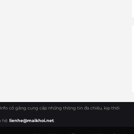
Info cố gắng cung cấp những thông tin đa chiều, kịp thời
n hệ:
lienhe@maikhoi.net
.