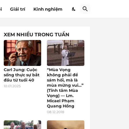
i
Giải trí
Kinh nghiệm
XEM NHIỀU TRONG TUẦN
Carl Jung: Cuộc
“Mùa Vọng
sống thực sự bắt
không phải để
đầu từ tuổi 40
sám hối, mà là
mùa mừng vui…”
10.01.2025
(Tĩnh tâm Mùa
Vọng) — Lm.
Micael Phạm
Quang Hồng
08.12.2018