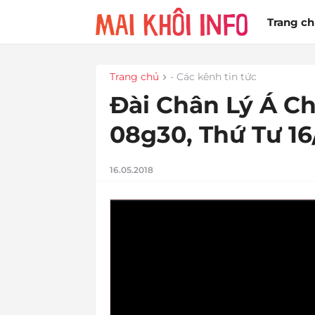
Trang c
Trang chủ
- Các kênh tin tức
Đài Chân Lý Á Ch
08g30, Thứ Tư 16
16.05.2018