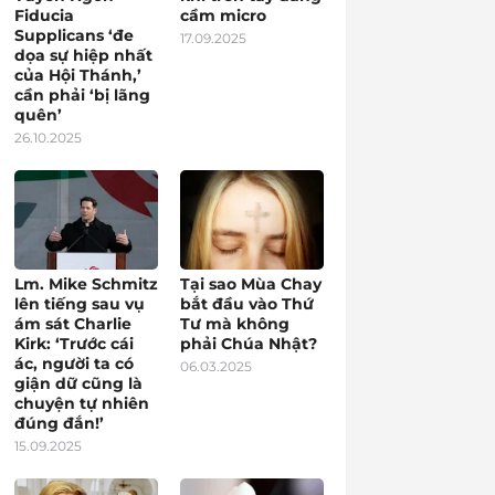
Fiducia
cầm micro
Supplicans ‘đe
17.09.2025
dọa sự hiệp nhất
của Hội Thánh,’
cần phải ‘bị lãng
quên’
26.10.2025
Lm. Mike Schmitz
Tại sao Mùa Chay
lên tiếng sau vụ
bắt đầu vào Thứ
ám sát Charlie
Tư mà không
Kirk: ‘Trước cái
phải Chúa Nhật?
ác, người ta có
06.03.2025
giận dữ cũng là
chuyện tự nhiên
đúng đắn!’
15.09.2025