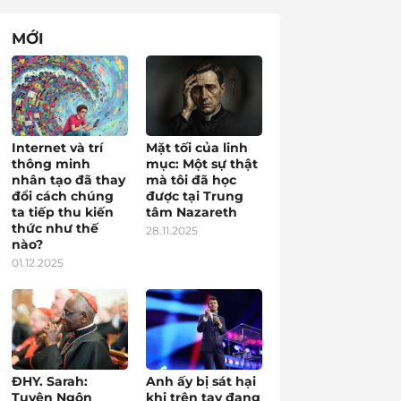
MỚI
Internet và trí
Mặt tối của linh
thông minh
mục: Một sự thật
nhân tạo đã thay
mà tôi đã học
đổi cách chúng
được tại Trung
ta tiếp thu kiến
tâm Nazareth
thức như thế
28.11.2025
nào?
01.12.2025
ĐHY. Sarah:
Anh ấy bị sát hại
Tuyên Ngôn
khi trên tay đang