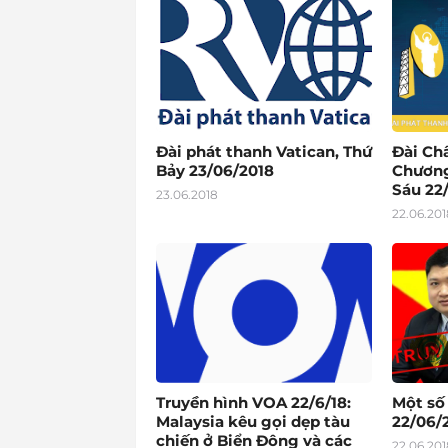
Đài phát thanh Vatican, Thứ
Đài Ch
Bảy 23/06/2018
Chương
Sáu 22
23.06.2018
22.06.201
Truyền hình VOA 22/6/18:
Một số
Malaysia kêu gọi dẹp tàu
22/06/2
chiến ở Biển Đông và các
22.06.201