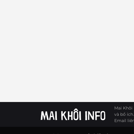
Mai Khôi 
và bổ ích.
Email liê