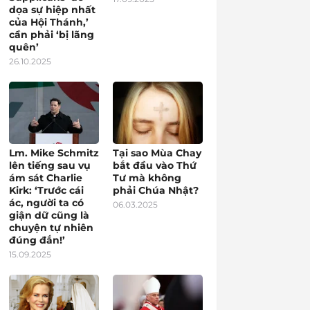
dọa sự hiệp nhất
của Hội Thánh,’
cần phải ‘bị lãng
quên’
26.10.2025
Lm. Mike Schmitz
Tại sao Mùa Chay
lên tiếng sau vụ
bắt đầu vào Thứ
ám sát Charlie
Tư mà không
Kirk: ‘Trước cái
phải Chúa Nhật?
ác, người ta có
06.03.2025
giận dữ cũng là
chuyện tự nhiên
đúng đắn!’
15.09.2025