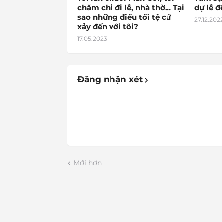
chăm chỉ đi lễ, nhà thờ… Tại
dự lễ 
sao những điều tồi tệ cứ
27.12.202
xảy đến với tôi?
17.05.2023
Đăng nhận xét
Mới hơn