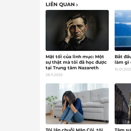
LIÊN QUAN
Mặt tối của linh mục: Một
Bắt đầ
sự thật mà tôi đã học được
làm gì 
tại Trung tâm Nazareth
10.01.202
28.11.2025
Tôi lần chuỗi Mân Côi, tôi
Tâm sự