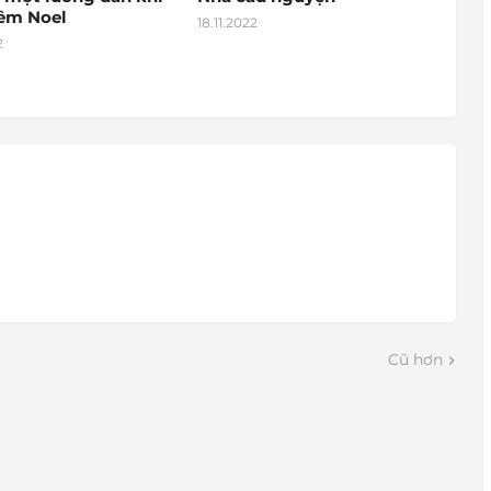
đêm Noel
18.11.2022
2
Cũ hơn