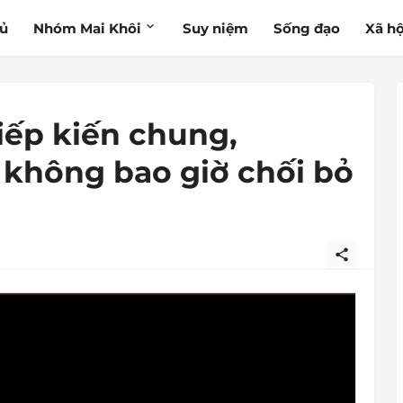
hủ
Nhóm Mai Khôi
Suy niệm
Sống đạo
Xã hộ
iếp kiến chung,
 không bao giờ chối bỏ