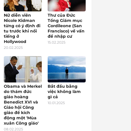
Nữ diễn viên
Thư của Đức
Nicole Kidman
Tổng Giám mục
từng có ý định đi
Cordileone (San
tu trước khi nổi
Francisco) về vấn
tiếng ở
đề nhập cư
Hollywood
15.02.2025
20.02.2025
Obama và Merkel
Bắt đầu bằng
do thám đức
việc không làm
giáo hoàng
gì cả
Benedict XVI và
10.01.2025
Giáo hội Công
giáo để kích
động một 'Mùa
xuân Công giáo'
08.02.2025