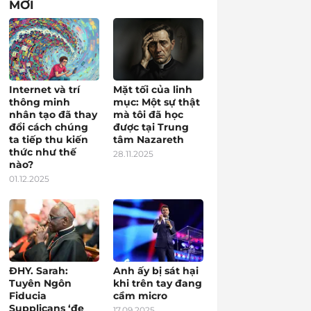
MỚI
Internet và trí
Mặt tối của linh
thông minh
mục: Một sự thật
nhân tạo đã thay
mà tôi đã học
đổi cách chúng
được tại Trung
ta tiếp thu kiến
tâm Nazareth
thức như thế
28.11.2025
nào?
01.12.2025
ĐHY. Sarah:
Anh ấy bị sát hại
Tuyên Ngôn
khi trên tay đang
Fiducia
cầm micro
Supplicans ‘đe
17.09.2025