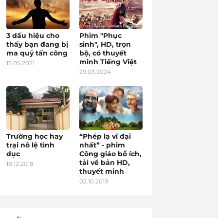
3 dấu hiệu cho
Phim "Phục
thấy bạn đang bị
sinh", HD, trọn
ma quỷ tấn công
bộ, có thuyết
minh Tiếng Việt
12.05.2021
29.03.2024
Trường học hay
“Phép lạ vĩ đại
trại nô lệ tình
nhất” - phim
dục
Công giáo bổ ích,
tải về bản HD,
18.12.2018
thuyết minh
02.10.2019