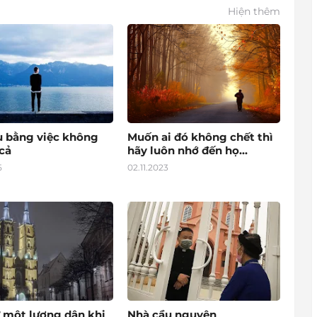
Hiện thêm
u bằng việc không
Muốn ai đó không chết thì
cả
hãy luôn nhớ đến họ...
5
02.11.2023
 một lương dân khi
Nhà cầu nguyện