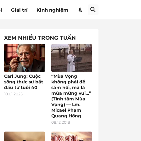
i
Giải trí
Kinh nghiệm
XEM NHIỀU TRONG TUẦN
Carl Jung: Cuộc
“Mùa Vọng
sống thực sự bắt
không phải để
đầu từ tuổi 40
sám hối, mà là
mùa mừng vui…”
10.01.2025
(Tĩnh tâm Mùa
Vọng) — Lm.
Micael Phạm
Quang Hồng
08.12.2018