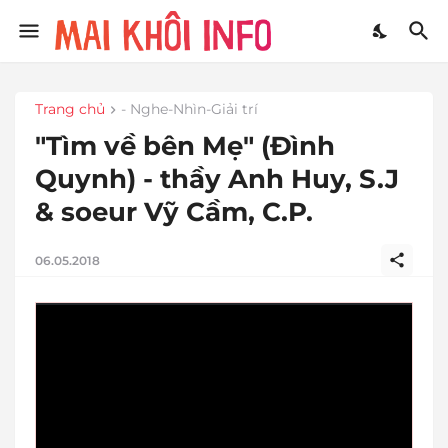
Trang chủ
- Nghe-Nhìn-Giải trí
"Tìm về bên Mẹ" (Đình
Quynh) - thầy Anh Huy, S.J
& soeur Vỹ Cầm, C.P.
06.05.2018