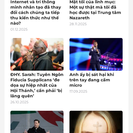
Internet và trí thông
Mặt tối của linh mục:
minh nhân tạo đã thay
Một sự thật mà tôi đã
đổi cách chúng ta tiếp
học được tại Trung tâm
thu kiến thức như thế
Nazareth
nào?
28.11.2025
01.12.2025
ĐHY. Sarah: Tuyên Ngôn
Anh ấy bị sát hại khi
Fiducia Supplicans ‘đe
trên tay đang cầm
dọa sự hiệp nhất của
micro
Hội Thánh,’ cần phải ‘bị
17.09.2025
lãng quên’
26.10.2025