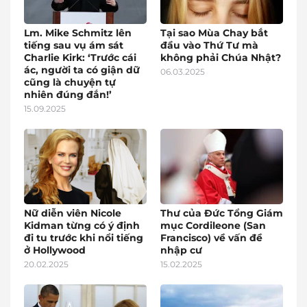
Lm. Mike Schmitz lên
Tại sao Mùa Chay bắt
tiếng sau vụ ám sát
đầu vào Thứ Tư mà
Charlie Kirk: ‘Trước cái
không phải Chúa Nhật?
ác, người ta có giận dữ
06.03.2025
cũng là chuyện tự
nhiên đúng đắn!’
15.09.2025
Nữ diễn viên Nicole
Thư của Đức Tổng Giám
Kidman từng có ý định
mục Cordileone (San
đi tu trước khi nổi tiếng
Francisco) về vấn đề
ở Hollywood
nhập cư
20.02.2025
15.02.2025