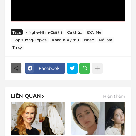
Tags
- Nghe-Nhìn-Giải trí
Ca khúc
Đức Mẹ
Hợp xướng-Tốp ca
Khác lạ-Kỳ thú
Nhạc
Nổi bật
Tu sỹ
Facebook
LIÊN QUAN
Hiện thêm