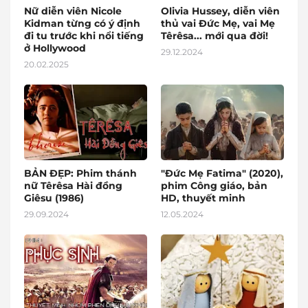
Nữ diễn viên Nicole
Olivia Hussey, diễn viên
Kidman từng có ý định
thủ vai Đức Mẹ, vai Mẹ
đi tu trước khi nổi tiếng
Têrêsa... mới qua đời!
ở Hollywood
29.12.2024
20.02.2025
BẢN ĐẸP: Phim thánh
"Đức Mẹ Fatima" (2020),
nữ Têrêsa Hài đồng
phim Công giáo, bản
Giêsu (1986)
HD, thuyết minh
29.09.2024
12.05.2024