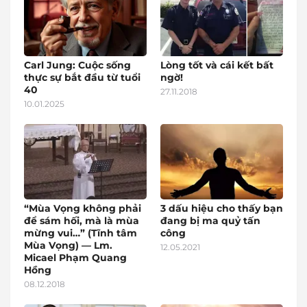
Carl Jung: Cuộc sống
Lòng tốt và cái kết bất
thực sự bắt đầu từ tuổi
ngờ!
40
27.11.2018
10.01.2025
“Mùa Vọng không phải
3 dấu hiệu cho thấy bạn
để sám hối, mà là mùa
đang bị ma quỷ tấn
mừng vui…” (Tĩnh tâm
công
Mùa Vọng) — Lm.
12.05.2021
Micael Phạm Quang
Hồng
08.12.2018