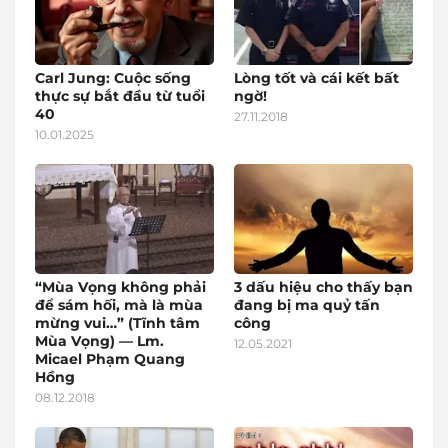
Carl Jung: Cuộc sống
Lòng tốt và cái kết bất
thực sự bắt đầu từ tuổi
ngờ!
40
27.11.2018
10.01.2025
“Mùa Vọng không phải
3 dấu hiệu cho thấy bạn
để sám hối, mà là mùa
đang bị ma quỷ tấn
mừng vui…” (Tĩnh tâm
công
Mùa Vọng) — Lm.
12.05.2021
Micael Phạm Quang
Hồng
08.12.2018