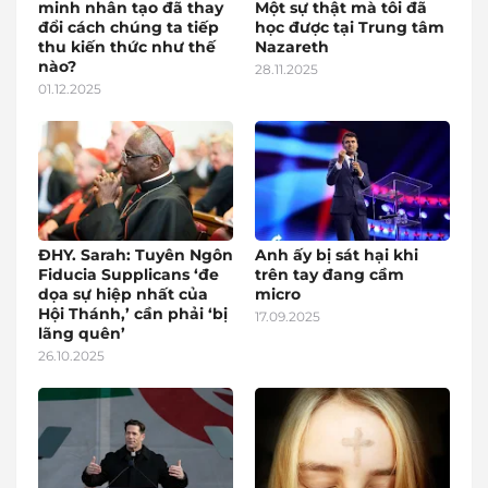
minh nhân tạo đã thay
Một sự thật mà tôi đã
đổi cách chúng ta tiếp
học được tại Trung tâm
thu kiến thức như thế
Nazareth
nào?
28.11.2025
01.12.2025
ĐHY. Sarah: Tuyên Ngôn
Anh ấy bị sát hại khi
Fiducia Supplicans ‘đe
trên tay đang cầm
dọa sự hiệp nhất của
micro
Hội Thánh,’ cần phải ‘bị
17.09.2025
lãng quên’
26.10.2025