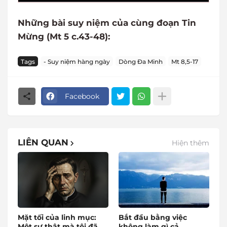
Những bài suy niệm của cùng đoạn Tin
Mừng (Mt 5 c.43-48):
Tags
- Suy niệm hàng ngày
Dòng Đa Minh
Mt 8,5-17
Facebook
LIÊN QUAN
Hiện thêm
Mặt tối của linh mục:
Bắt đầu bằng việc
Một sự thật mà tôi đã
không làm gì cả