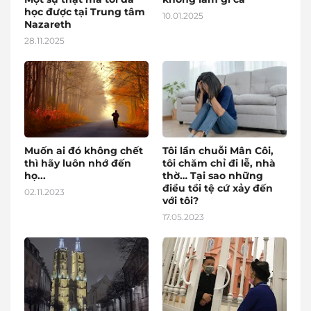
học được tại Trung tâm
10.01.2025
Nazareth
28.11.2025
Muốn ai đó không chết
Tôi lần chuỗi Mân Côi,
thì hãy luôn nhớ đến
tôi chăm chỉ đi lễ, nhà
họ...
thờ… Tại sao những
điều tồi tệ cứ xảy đến
02.11.2023
với tôi?
17.05.2023