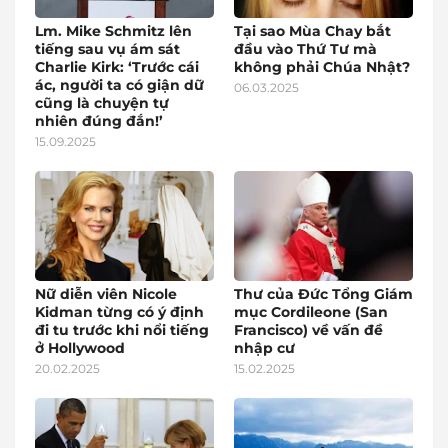
Lm. Mike Schmitz lên
Tại sao Mùa Chay bắt
tiếng sau vụ ám sát
đầu vào Thứ Tư mà
Charlie Kirk: ‘Trước cái
không phải Chúa Nhật?
ác, người ta có giận dữ
06.03.2025
cũng là chuyện tự
nhiên đúng đắn!’
15.09.2025
Nữ diễn viên Nicole
Thư của Đức Tổng Giám
Kidman từng có ý định
mục Cordileone (San
đi tu trước khi nổi tiếng
Francisco) về vấn đề
ở Hollywood
nhập cư
20.02.2025
15.02.2025