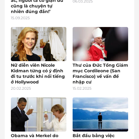
ác, người ta có giận dữ
06.03.2025
cũng là chuyện tự
nhiên đúng đắn!’
15.09.2025
Nữ diễn viên Nicole
Thư của Đức Tổng Giám
Kidman từng có ý định
mục Cordileone (San
đi tu trước khi nổi tiếng
Francisco) về vấn đề
ở Hollywood
nhập cư
20.02.2025
15.02.2025
Obama và Merkel do
Bắt đầu bằng việc