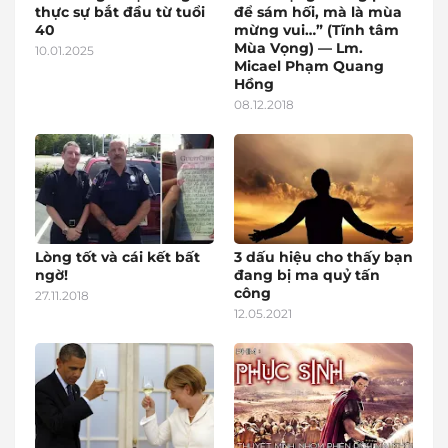
thực sự bắt đầu từ tuổi
để sám hối, mà là mùa
40
mừng vui…” (Tĩnh tâm
Mùa Vọng) — Lm.
10.01.2025
Micael Phạm Quang
Hồng
08.12.2018
Lòng tốt và cái kết bất
3 dấu hiệu cho thấy bạn
ngờ!
đang bị ma quỷ tấn
công
27.11.2018
12.05.2021