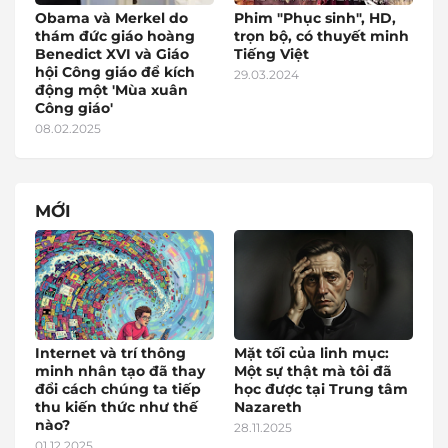
Obama và Merkel do
Phim "Phục sinh", HD,
thám đức giáo hoàng
trọn bộ, có thuyết minh
Benedict XVI và Giáo
Tiếng Việt
hội Công giáo để kích
29.03.2024
động một 'Mùa xuân
Công giáo'
08.02.2025
MỚI
Internet và trí thông
Mặt tối của linh mục:
minh nhân tạo đã thay
Một sự thật mà tôi đã
đổi cách chúng ta tiếp
học được tại Trung tâm
thu kiến thức như thế
Nazareth
nào?
28.11.2025
01.12.2025