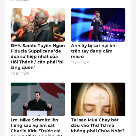
ĐHY. Sarah: Tuyên Ngôn
Anh ấy bị sát hại khi
Fiducia Supplicans ‘đe
trên tay đang cầm
dọa sự hiệp nhất của
micro
Hội Thánh,’ cần phải ‘bị
17.09.2025
lãng quên’
26.10.2025
Lm. Mike Schmitz lên
Tại sao Mùa Chay bắt
tiếng sau vụ ám sát
đầu vào Thứ Tư mà
Charlie Kirk: ‘Trước cái
không phải Chúa Nhật?